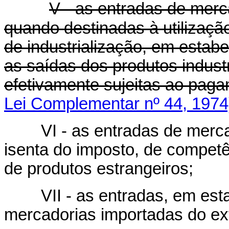
V - as entradas de merc
quando destinadas à utilizaç
de industrialização, em estab
as saídas dos produtos industr
efetivamente sujeitas ao pag
Lei Complementar nº 44, 1974
VI - as entradas de mercado
isenta do imposto, de competê
de produtos estrangeiros;
VII - as entradas, em estab
mercadorias importadas do ext