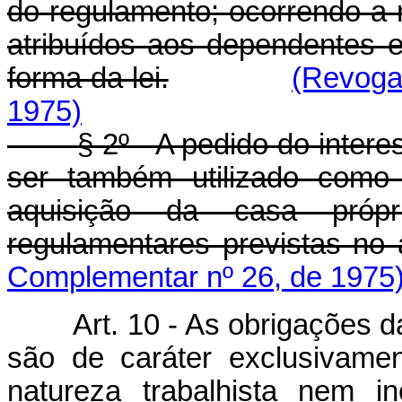
do regulamento; ocorrendo a 
atribuídos aos dependentes e
forma da lei.
(Revoga
1975)
§ 2º - A pedido do interess
ser também utilizado como
aquisição da casa própr
regulamentares previstas no a
Complementar nº 26, de 1975
Art. 10 - As obrigações 
são de caráter exclusivamen
natureza trabalhista nem in