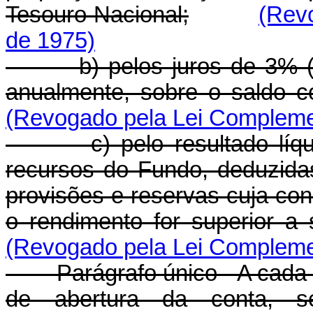
Tesouro Nacional;
(Rev
de 1975)
b) pelos juros de 3% (três
anualmente, sobre o saldo co
(Revogado pela Lei Complemen
c) pelo resultado líquid
recursos do Fundo, deduzida
provisões e reservas cuja con
o rendimento for superior a 
(Revogado pela Lei Complemen
Parágrafo único - A cada p
de abertura da conta, s