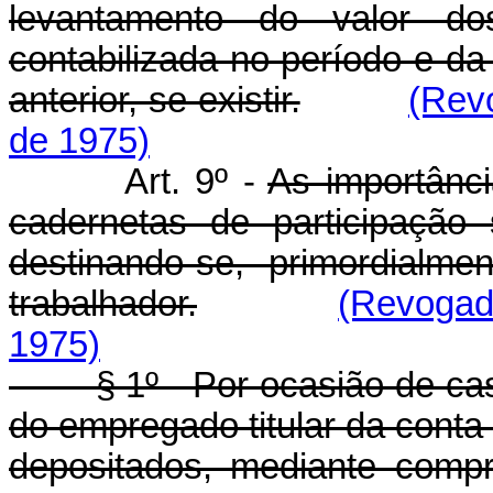
levantamento do valor do
contabilizada no período e da 
anterior, se existir.
(Rev
de 1975)
Art. 9º -
As importânc
cadernetas de participação 
destinando-se, primordialm
trabalhador.
(Revogad
1975)
§ 1º - Por ocasião de casa
do empregado titular da cont
depositados, mediante comp