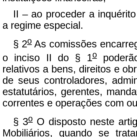
II – ao proceder a inquérit
a regime especial.
o
§ 2
As comissões encarrega
o
o inciso II do § 1
poderão
relativos a bens, direitos e ob
de seus controladores, admi
estatutários, gerentes, manda
correntes e operações com outr
o
§ 3
O disposto neste arti
Mobiliários, quando se trat