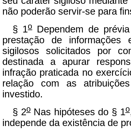
seu caráter sigiloso mediante 
não poderão servir-se para fin
o
§ 1
Dependem de prévia a
prestação de informações 
sigilosos solicitados por co
destinada a apurar respons
infração praticada no exercíc
relação com as atribuiçõ
investido.
o
o
§ 2
Nas hipóteses do § 1
independe da existência de pr