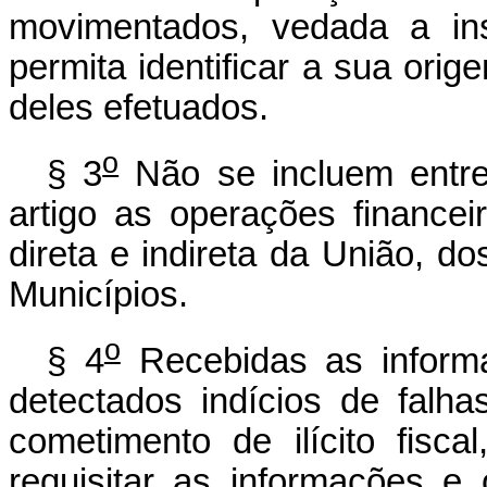
movimentados, vedada a in
permita identificar a sua orig
deles efetuados.
o
§ 3
Não se incluem entre
artigo as operações financei
direta e indireta da União, do
Municípios.
o
§ 4
Recebidas as informa
detectados indícios de falh
cometimento de ilícito fisca
requisitar as informações e