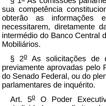
§ 1
As comissões parlament
sua competência constitucio
obterão as informações 
necessitarem, diretamente da
intermédio do Banco Central 
Mobiliários.
o
§ 2
As solicitações de q
previamente aprovadas pelo 
do Senado Federal, ou do ple
parlamentares de inquérito.
o
Art. 5
O Poder Executivo