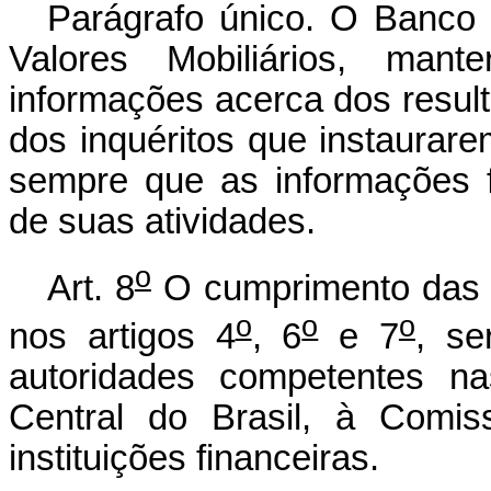
Parágrafo único. O Banco 
Valores Mobiliários, mant
informações acerca dos resul
dos inquéritos que instaurar
sempre que as informações 
de suas atividades.
o
Art. 8
O cumprimento das e
o
o
o
nos artigos 4
, 6
e 7
, se
autoridades competentes na
Central do Brasil, à Comis
instituições financeiras.