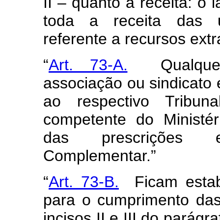
II – quanto à receita: o
toda a receita das un
referente a recursos extr
“
Art. 73-A.
Qualque
associação ou sindicato 
ao respectivo Tribu
competente do Ministé
das prescrições e
Complementar.”
“
Art. 73-B.
Ficam estabe
para o cumprimento das
incisos II e III do parágr