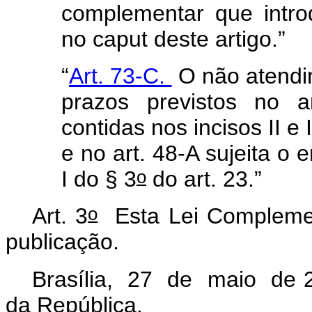
complementar que introd
no
caput
deste artigo.”
“
Art. 73-C.
O não atendi
prazos previstos no a
contidas nos incisos II e 
e no art. 48-A sujeita o 
o
I do § 3
do art. 23.”
o
Art. 3
Esta Lei Complemen
publicação.
Brasília, 27 de maio de 
da República.