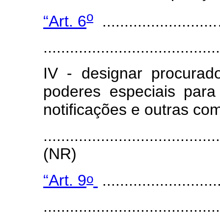
o
“Art. 6
........................
.......................................
IV - designar procurado
poderes especiais para 
notificações e outras co
.......................................
(NR)
o
“Art. 9
......................
.......................................