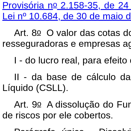
o
Provisória n
2.158-35, de 24
Lei nº 10.684, de 30 de maio 
o
Art. 8
O valor das cotas do
resseguradoras e empresas ag
I - do lucro real, para efei
II - da base de cálculo d
Líquido (CSLL).
o
Art. 9
A dissolução do Fun
de riscos por ele cobertos.