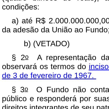
condições:
a) até R$ 2.000.000.000,00
da adesão da União ao Fundo
b)
(VETADO)
o
§ 2
A representação da 
observará os termos do
incis
de 3 de fevereiro de 1967.
o
§ 3
O Fundo não contará
público e responderá por suas
direitos integrantes de seu pa