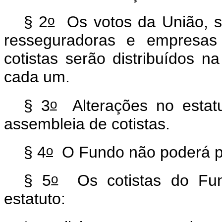
o
§ 2
Os votos da União, s
resseguradoras e empresas 
cotistas serão distribuídos 
cada um.
o
§ 3
Alterações no estatu
assembleia de cotistas.
o
§ 4
O Fundo não poderá pa
o
§ 5
Os cotistas do Fun
estatuto: