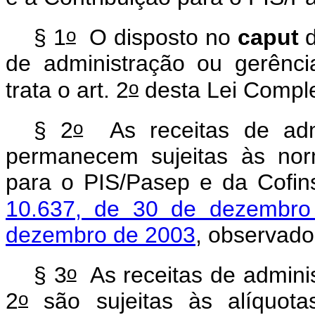
o
§ 1
O disposto no
caput
d
de administração ou gerência
o
trata o art. 2
desta Lei Compl
o
§ 2
As receitas de adm
permanecem sujeitas às nor
para o PIS/Pasep e da Cofin
10.637, de 30 de dezembro
dezembro de 2003
, observado
o
§ 3
As receitas de adminis
o
2
são sujeitas às alíquota