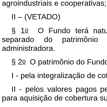
agroindustriais e cooperativas
II –
(VETADO)
o
§ 1
O Fundo terá nature
separado do patrimônio 
administradora.
o
§ 2
O patrimônio do Fundo
I - pela integralização de c
II - pelos valores pagos 
para aquisição de cobertura s