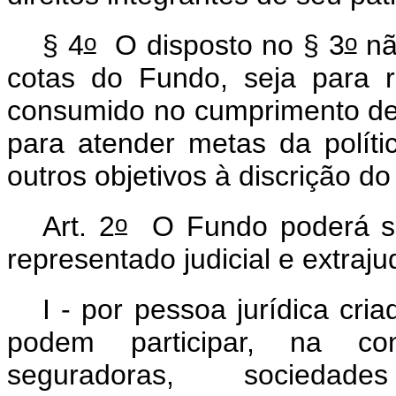
o
o
§ 4
O disposto no § 3
nã
cotas do Fundo, seja para 
consumido no cumprimento de 
para atender metas da polít
outros objetivos à discrição d
o
Art. 2
O Fundo poderá ser 
representado judicial e extraj
I - por pessoa jurídica cri
podem participar, na con
seguradoras, sociedad