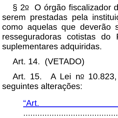
o
§ 2
O órgão fiscalizador d
serem prestadas pela instit
como aquelas que deverão s
resseguradoras cotistas do
suplementares adquiridas.
Art. 14.
(VETADO)
o
Art. 15.
A Lei n
10.823,
seguintes alterações:
“Ar
........................................