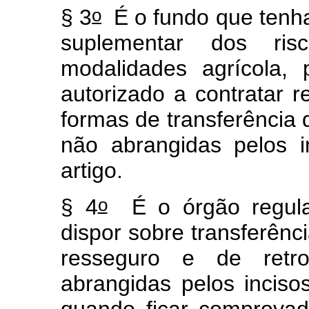
o
§ 3
É o fundo que tenha 
suplementar dos ri
modalidades agrícola, p
autorizado a contratar r
formas de transferência 
não abrangidas pelos i
artigo.
o
§ 4
É o órgão regulad
dispor sobre transferênc
resseguro e de retr
abrangidas pelos inciso