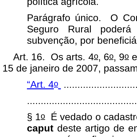
política agrícola.
Parágrafo único. O Comi
Seguro Rural poderá f
subvenção, por beneficiá
o
o
o
Art. 16. Os arts.
4
, 6
, 9
e
15 de janeiro de 2007, passam
o
“Art. 4
...........................
.......................................
o
§ 1
É vedado o cadastro 
caput
deste artigo de e