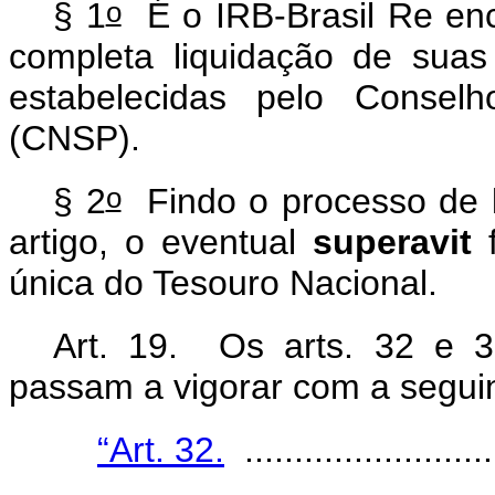
o
§ 1
É o IRB-Brasil Re en
completa liquidação de suas
estabelecidas pelo Consel
(CNSP).
o
§ 2
Findo o processo de l
artigo, o eventual
superavit
f
única do Tesouro Nacional.
Art. 19. Os arts.
32 e 3
passam a vigorar com a segui
“Art. 32.
..........................