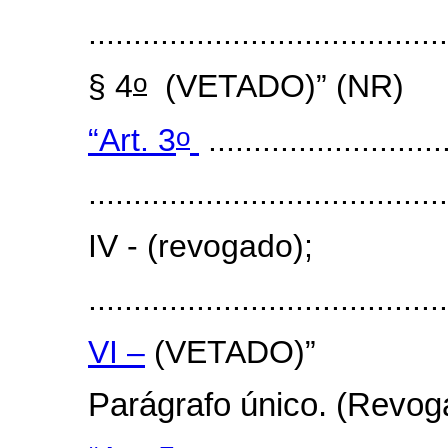
.......................................
o
§ 4
(VETADO)
” (NR)
o
“Art. 3
...........................
.......................................
IV - (revogado);
.......................................
VI –
(VETADO)
”
Parágrafo único. (Revog