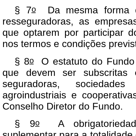
o
§ 7
Da mesma forma qu
resseguradoras, as empresas
que optarem por participar 
nos termos e condições previs
o
§ 8
O estatuto do Fundo 
que devem ser subscritas e
seguradoras, sociedade
agroindustriais e cooperativ
Conselho Diretor do Fundo.
o
§ 9
A obrigatoriedade
suplementar para a totalidade d