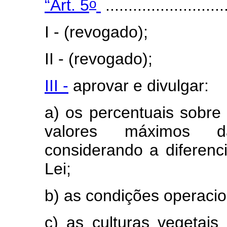
o
“Art. 5
..........................
I - (revogado);
II - (revogado);
III -
aprovar e divulgar:
a) os percentuais sobre
valores máximos d
considerando a diferenci
Lei;
b) as condições operacio
c) as culturas vegetais