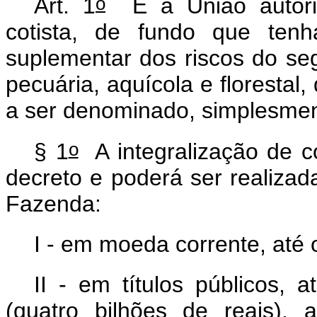
o
Art. 1
É a União autoriz
cotista, de fundo que tenh
suplementar dos riscos do seg
pecuária, aquícola e florestal
a ser denominado, simplesme
o
§ 1
A integralização de c
decreto e poderá ser realizada
Fazenda:
I - em moeda corrente, até o
II - em títulos públicos, 
(quatro bilhões de reais), 