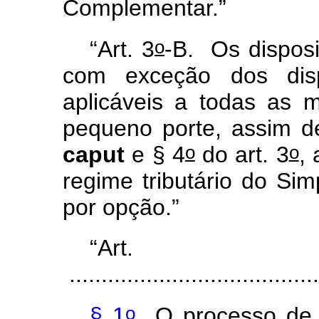
Complementar.”
o
“Art. 3
-B. Os disposi
com exceção dos disp
aplicáveis a todas as
pequeno porte, assim def
o
o
caput
e § 4
do art. 3
,
regime tributário do Si
por opção.”
“A
.......................................
o
§ 1
O processo de a