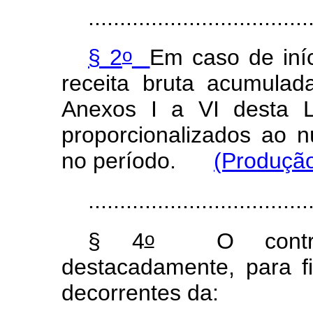
...................................
o
§ 2
Em caso de iníc
receita bruta acumulad
Anexos I a VI desta 
proporcionalizados ao 
no período.
(Produção
...................................
o
§ 4
O contribui
destacadamente, para f
decorrentes da: