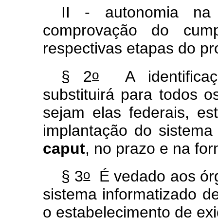
II - autonomia na 
comprovação do cump
respectivas etapas do pr
o
§ 2
A identificaçã
substituirá para todos o
sejam elas federais, es
implantação do sistema 
caput
, no prazo e na fo
o
§ 3
É vedado aos órg
sistema informatizado de
o estabelecimento de exi