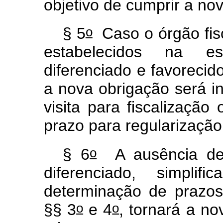
objetivo de cumprir a no
o
§ 5
Caso o órgão fis
estabelecidos na es
diferenciado e favorecid
a nova obrigação será in
visita para fiscalização 
prazo para regularização
o
§ 6
A ausência de 
diferenciado, simpli
determinação de prazo
o
o
§§ 3
e 4
, tornará a no