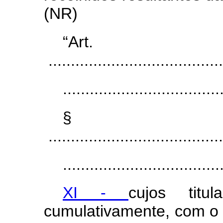
(NR)
“A
.......................................
...................................
§
.......................................
...................................
XI -
cujos titu
cumulativamente, com o c