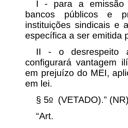
I - para a emissão
bancos públicos e pr
instituições sindicais e 
específica a ser emitida
II - o desrespeito 
configurará vantagem il
em prejuízo do MEI, apl
em lei.
o
§ 5
(VETADO).” (NR
“Ar
........................................