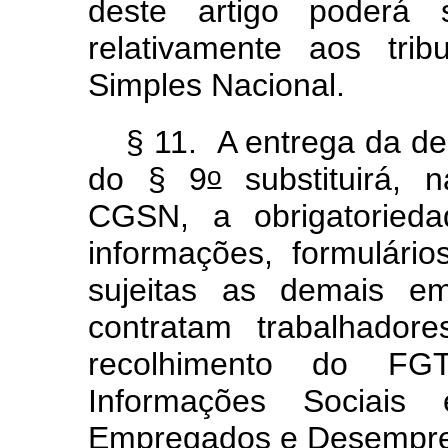
deste artigo poderá 
relativamente aos tri
Simples Nacional.
§ 11. A entrega da dec
o
do § 9
substituirá, 
CGSN, a obrigatoried
informações, formulári
sujeitas as demais e
contratam trabalhadore
recolhimento do F
Informações Sociai
Empregados e Desempr