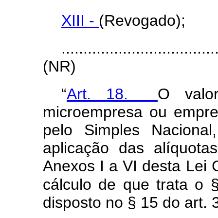
XIII -
(Revogado);
...................................
(NR)
“
Art. 18.
O valo
microempresa ou empre
pelo Simples Nacional
aplicação das alíquota
Anexos I a VI desta Lei
cálculo de que trata o 
disposto no § 15 do art. 