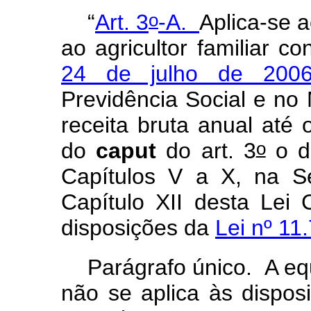
o
“
Art. 3
-A.
Aplica-se a
ao agricultor familiar c
24 de julho de 200
Previdência Social e no
receita bruta anual até o
o
do
caput
do art. 3
o di
Capítulos V a X, na S
Capítulo XII desta Lei
disposições da
Lei nº 11
Parágrafo único. A eq
não se aplica às dispos