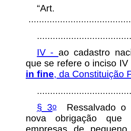
“A
.......................................
...................................
IV -
ao cadastro naci
que se refere o inciso I
in fine
, da Constituição 
...................................
o
§ 3
Ressalvado o di
nova obrigação que 
empresas de pequeno p