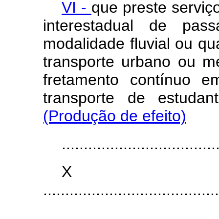
VI -
que preste serviço
interestadual de pas
modalidade fluvial ou qu
transporte urbano ou me
fretamento contínuo e
transporte de estu
(Produção de efeito)
...................................
X
........................................
...................................