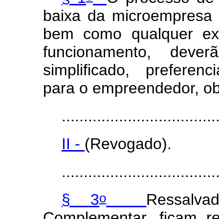
baixa da microempresa
bem como qualquer exi
funcionamento, dever
simplificado, preferenc
para o empreendedor, ob
...................................
II -
(Revogado).
...................................
o
§ 3
Ressalv
Complementar, ficam r