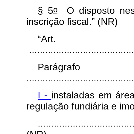
o
§ 5
O disposto nest
inscrição fiscal.” (NR)
“A
.......................................
Parágr
........................................
I -
instaladas em área
regulação fundiária e imob
...................................