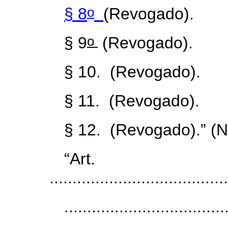
o
§ 8
(Revogado).
o
§ 9
(Revogado).
§ 10. (Revogado).
§ 11. (Revogado).
§ 12. (Revogado).” (
“Ar
.......................................
...................................