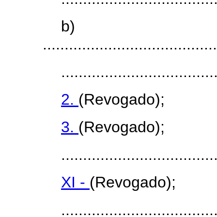
b)
........................................
...................................
2.
(Revogado);
3.
(Revogado);
...................................
XI -
(Revogado);
...................................