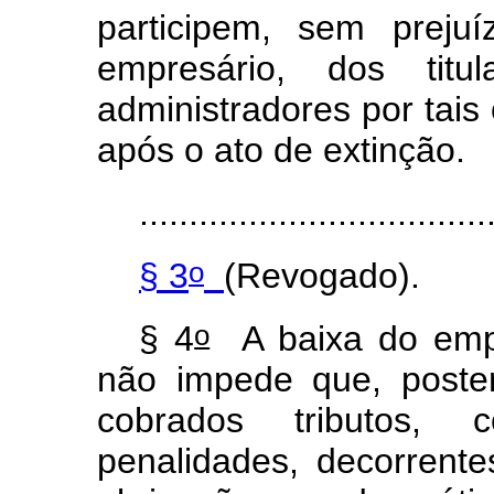
participem, sem preju
empresário, dos tit
administradores por tais
após o ato de extinção.
...................................
o
§ 3
(Revogado).
o
§ 4
A baixa do empr
não impede que, poste
cobrados tributos, c
penalidades, decorrent