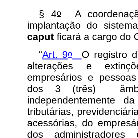
o
§ 4
A coordenação
implantação do sistema
caput
ficará a cargo do
o
“
Art. 9
O registro d
alterações e extinçõ
empresários e pessoas
dos 3 (três) âmbi
independentemente da 
tributárias, previdenciári
acessórias, do empresár
dos administradore