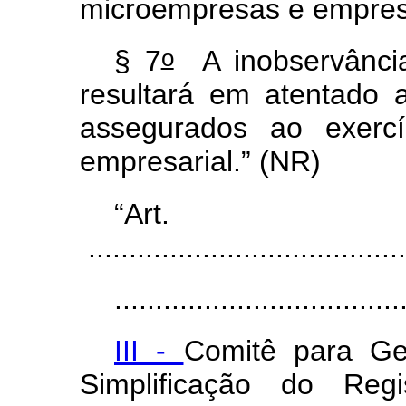
microempresas e empres
o
§ 7
A inobservância
resultará em atentado a
assegurados ao exercíc
empresarial.” (NR)
“A
.......................................
...................................
III -
Comitê para Ge
Simplificação do Reg