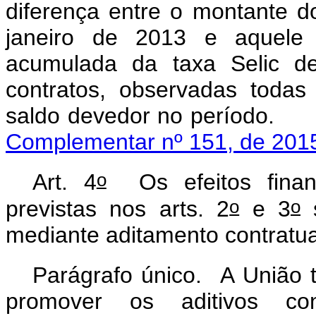
diferença entre o montante d
janeiro de 2013 e aquele a
acumulada da taxa Selic de
contratos, observadas toda
saldo devedor no 
Complementar nº 151, de 201
o
Art. 4
Os efeitos financ
o
o
previstas nos arts. 2
e 3
s
mediante aditamento contratu
Parágrafo único. A União t
promover os aditivos con