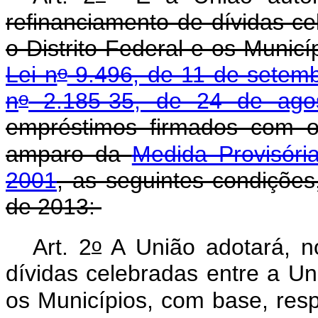
refinanciamento de dívidas ce
o
Distrito Federal
e os Municí
o
Lei n
9.496, de 11 de setem
o
n
2.185-35, de 24 de ago
empréstimos firmados com 
amparo da
Medida Provisóri
2001
, as seguintes condições,
de 2013:
o
Art. 2
A União adotará, no
dívidas celebradas entre a Uni
os Municípios, com base, res