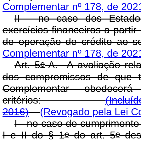
Complementar nº 178, de 202
II - no caso dos Estado
exercícios financeiros a part
de operação de crédito a
Complementar nº 178, de 202
o
Art. 5
-A. A avaliação rel
dos compromissos de que t
Complementar obedecerá 
critérios:
(Incluí
2016)
(Revogado pela Lei C
I - no caso de cumprimento
o
o
I e II do § 1
do art. 5
des