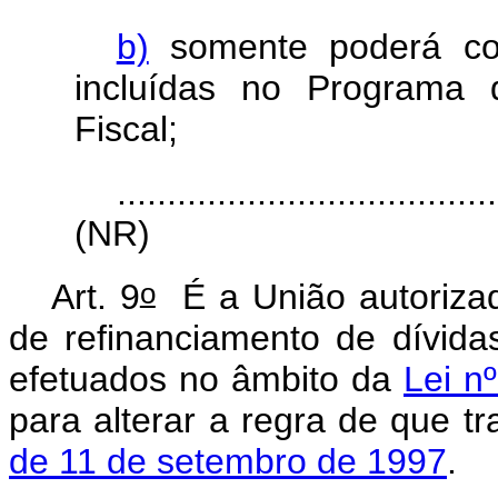
b)
somente poderá con
incluídas no Programa 
Fiscal;
......................................
(NR)
o
Art. 9
É a União autorizada
de refinanciamento de dívida
efetuados no âmbito da
Lei n
para alterar a regra de que t
de 11 de setembro de 1997
.