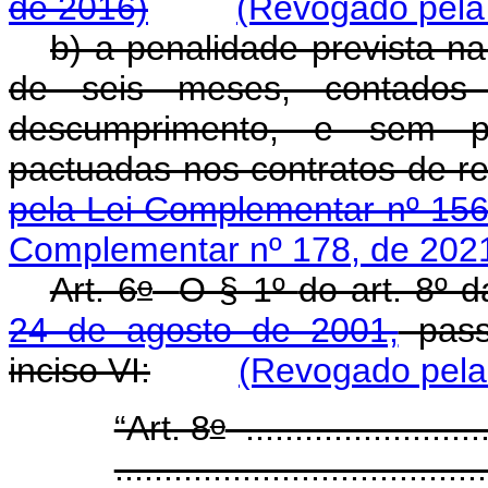
de 2016)
(Revogado pela
b) a penalidade prevista n
de seis meses, contados 
descumprimento, e sem p
pactuadas nos contrato
pela Lei Complementar nº 156
Complementar nº 178, de 202
o
Art. 6
O § 1º
do art. 8º 
24 de agosto de 2001,
passa
inciso VI:
(Revogado pela
o
“Art. 8
..........................
.....................................