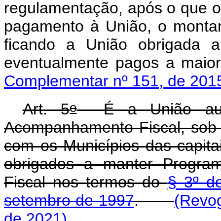
regulamentação, após o que o 
pagamento à União, o montan
ficando a União obrigada a
eventualmente pag
Complementar nº 151, de 201
o
Art. 5
É a União autor
Acompanhamento Fiscal, sob 
com os Municípios das capit
obrigados a manter Program
Fiscal nos termos do
§ 3º do
setembro de 1997
.
(Revo
de 2021)