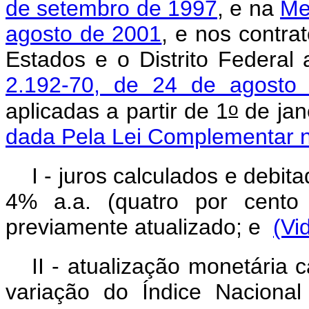
de setembro de 1997
, e na
Me
agosto de 2001
, e nos contr
Estados e o Distrito Federa
2.192-70, de 24 de agosto
o
aplicadas a partir de 1
de j
dada Pela Lei Complementar n
I - juros calculados e debi
4% a.a. (quatro por cento
previamente atualizado; e
(Vi
II - atualização monetária
variação do Índice Naciona