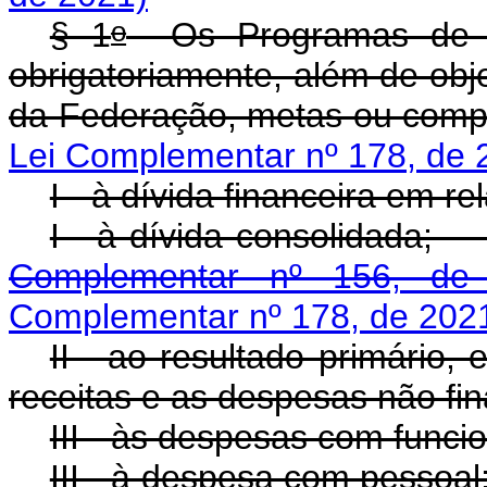
o
§ 1
Os Programas de Ac
obrigatoriamente, além de obj
da Federação, metas ou co
Lei Complementar nº 178, de 
I - à dívida financeira em r
I - à dívida cons
Complementar nº 156, de
Complementar nº 178, de 202
II - ao resultado primário,
receitas e as despesas não fi
III - às despesas com funci
III - à despesa com