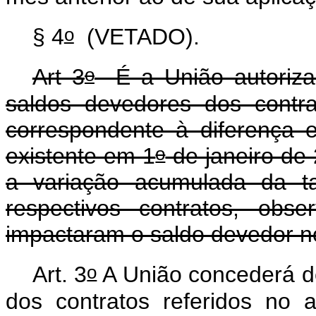
o
§ 4
(VETADO).
o
Art 3
É a União autoriza
saldos devedores dos contra
correspondente à diferença 
o
existente em 1
de janeiro de 
a variação acumulada da ta
respectivos contratos, obs
impactaram o saldo devedor n
o
Art. 3
A União concederá d
dos contratos referidos no a