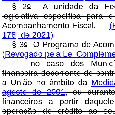
o
§ 2
A unidade da Feder
legislativa específica para
Acompanhamento Fiscal.
(
178, de 2021)
o
§ 3
O Programa de Acomp
(Revogado pela Lei Complemen
I - no caso dos Municíp
financeira decorrente de cont
a União no âmbito da
Medid
agosto de 2001
, ou durante
financeiros a partir daque
operação de crédito ao