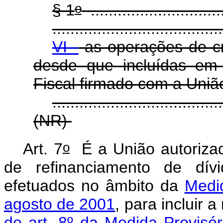
o
§ 1
..............................
.....................................
VI -
as operações de cré
desde que incluídas e
Fiscal firmado com a Uniã
......................................
(NR)
o
Art. 7
É a União autorizada
de refinanciamento de dívi
efetuados no âmbito da
Medid
agosto de 2001
, para incluir 
do art. 8º da Medida Provisó