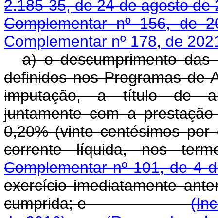
2.185-35, de 24 de agosto de
Complementar nº 156, de 2
Complementar nº 178, de 202
a) o descumprimento das 
definidos nos Programas de 
imputação, a título de amo
juntamente com a prestação 
0,20% (vinte centésimos por
corrente líquida, nos ter
Complementar nº 101, de 4 d
exercício imediatamente ante
cumprida; e
(In