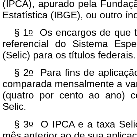
(IPCA), apurado pela Fundação
Estatística (IBGE), ou outro ín
o
§ 1
Os encargos de que t
referencial do Sistema Esp
(Selic) para os títulos federais
o
§ 2
Para fins de aplicação
comparada mensalmente a var
(quatro por cento ao ano) 
Selic.
o
§ 3
O IPCA e a taxa Selic
mês anterior ao de sua aplica