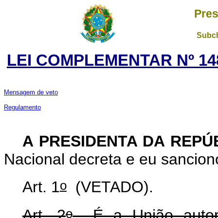
Pres
Subch
LEI COMPLEMENTAR Nº 14
Mensagem de veto
Regulamento
A PRESIDENTA DA REPÚ
Nacional decreta e eu sancion
o
Art. 1
(VETADO).
o
Art. 2
É a União autoriz