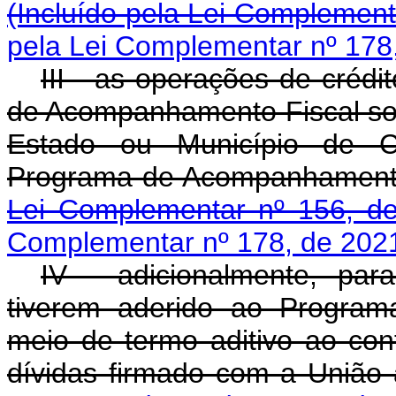
(Incluído pela Lei Complement
pela Lei Complementar nº 178
III - as operações de crédi
de Acompanhamento Fiscal so
Estado ou Município de Ca
Programa de Acompan
Lei Complementar nº 156, d
Complementar nº 178, de 202
IV - adicionalmente, par
tiverem aderido ao Program
meio de termo aditivo ao con
dívidas firmado com a Uniã