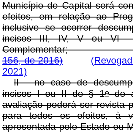
Município de Capital será co
efeitos, em relação ao Pro
inclusive se ocorrer descu
incisos III, IV, V ou V
Complementar
156, de 2016)
(Revogad
2021)
II - no caso de descump
o
incisos I ou II do § 1
do a
avaliação poderá ser revista 
para todos os efeitos, à vi
apresentada pelo Esta