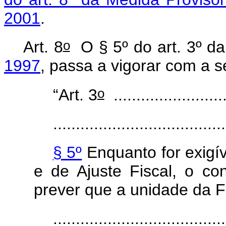
2001
.
o
Art. 8
O § 5º do art. 3º d
1997
, passa a vigorar com a s
o
“Art. 3
..........................
.....................................
§ 5º
Enquanto for exigí
e de Ajuste Fiscal, o co
prever que a unidade da 
.....................................