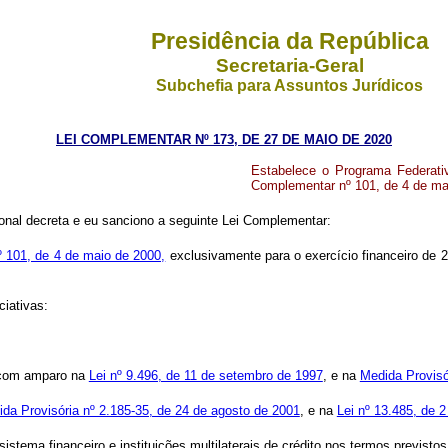
Presidência da República
Secretaria-Geral
Subchefia para Assuntos Jurídicos
LEI COMPLEMENTAR Nº 173, DE 27 DE MAIO DE 2020
Estabelece o Programa Federati
Complementar nº 101, de 4 de mai
nal decreta e eu sanciono a seguinte Lei Complementar:
º 101, de 4 de maio de 2000,
exclusivamente para o exercício financeiro de
iativas:
l, com amparo na
Lei nº 9.496, de 11 de setembro de 1997
, e na
Medida Provisó
da Provisória nº 2.185-35, de 24 de agosto de 2001
, e na
Lei nº 13.485, de 2
 sistema financeiro e instituições multilaterais de crédito nos termos previsto