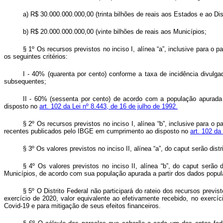
a) R$ 30.000.000.000,00 (trinta bilhões de reais aos Estados e ao Dist
b) R$ 20.000.000.000,00 (vinte bilhões de reais aos Municípios;
§ 1º Os recursos previstos no inciso I, alínea “a”, inclusive para 
os seguintes critérios:
I - 40% (quarenta por cento) conforme a taxa de incidência divulg
subsequentes;
II - 60% (sessenta por cento) de acordo com a população apurada 
disposto no
art. 102 da Lei nº 8.443, de 16 de julho de 1992.
§ 2º Os recursos previstos no inciso I, alínea “b”, inclusive para 
recentes publicados pelo IBGE em cumprimento ao disposto no
art. 102 da
§ 3º Os valores previstos no inciso II, alínea “a”, do
caput
serão distr
§ 4º Os valores previstos no inciso II, alínea “b”, do
caput
serão d
Municípios, de acordo com sua população apurada a partir dos dados popu
§ 5º O Distrito Federal não participará do rateio dos recursos previst
exercício de 2020, valor equivalente ao efetivamente recebido, no exerc
Covid-19 e para mitigação de seus efeitos financeiros.