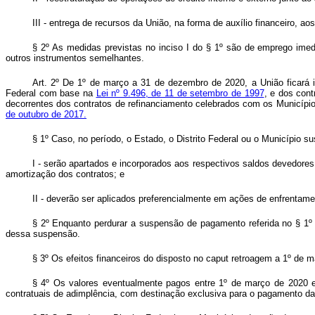
III - entrega de recursos da União, na forma de auxílio financeiro,
§ 2º As medidas previstas no inciso I do § 1º são de emprego imedi
outros instrumentos semelhantes.
Art. 2º De 1º de março a 31 de dezembro de 2020, a União ficará 
Federal com base na
Lei nº 9.496, de 11 de setembro de 1997
, e dos con
decorrentes dos contratos de refinanciamento celebrados com os Municíp
de outubro de 2017.
§ 1º Caso, no período, o Estado, o Distrito Federal ou o Município 
I - serão apartados e incorporados aos respectivos saldos devedore
amortização dos contratos; e
II - deverão ser aplicados preferencialmente em ações de enfrentam
§ 2º Enquanto perdurar a suspensão de pagamento referida no § 1º d
dessa suspensão.
§ 3º Os efeitos financeiros do disposto no
caput
retroagem a 1º de m
§ 4º Os valores eventualmente pagos entre 1º de março de 2020 e
contratuais de adimplência, com destinação exclusiva para o pagamento das 