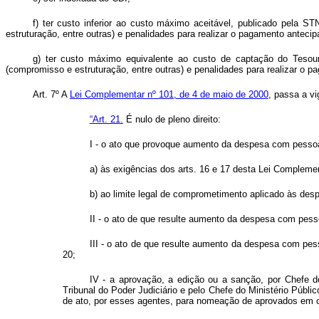
f) ter custo inferior ao custo máximo aceitável, publicado pela 
estruturação, entre outras) e penalidades para realizar o pagamento antecip
g) ter custo máximo equivalente ao custo de captação do Tesour
(compromisso e estruturação, entre outras) e penalidades para realizar o 
Art. 7º A
Lei Complementar nº 101, de 4 de maio de 2000
, passa a vi
“Art. 21.
É nulo de pleno direito:
I - o ato que provoque aumento da despesa com pessoa
a) às exigências dos arts. 16 e 17 desta Lei Compleme
b) ao limite legal de comprometimento aplicado às des
II - o ato de que resulte aumento da despesa com pessoa
III - o ato de que resulte aumento da despesa com pess
20;
IV - a aprovação, a edição ou a sanção, por Chefe d
Tribunal do Poder Judiciário e pelo Chefe do Ministério Públi
de ato, por esses agentes, para nomeação de aprovados em c