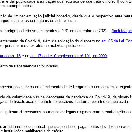
ar e dar publicidade à aplicação dos recursos de que trata o inciso II do § 
trole competentes.
ão de liminar em ação judicial poderão, desde que o respectivo ente renu
cargos financeiros contratuais de adimplência.
este artigo poderão ser celebrados até 31 de dezembro de 2021.
(Incluído p
frentamento da Covid-19, além da aplicação do disposto no
art. 65 da Lei Co
s, portarias e outros atos normativos que tratem:
ut do art. 16
e no
art. 17 da Lei Complementar nº 101, de 2000;
ento de transferências voluntárias.
financeira necessários ao atendimento deste Programa ou de convênios vigent
íodo de calamidade pública decorrente da pandemia da Covid-19, da observânc
rgãos de fiscalização e controle respectivos, na forma por eles estabelecida.
tar, ficam dispensados os requisitos legais exigidos para a contratação co
lizar aditamento contratual que suspenda os pagamentos devidos no exercíci
 instituições multilaterais de crédito.