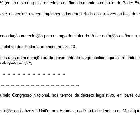
(cento e oitenta) dias anteriores ao final do mandato do titular do Poder Ex
veja parcelas a serem implementadas em períodos posteriores ao final do ma
 recondução ou reeleição para o cargo de titular do Poder ou órgão autônomo; 
o eletivo dos Poderes referidos no art. 20.
erados atos de nomeação ou de provimento de cargo público aqueles referidos
obrigatória.” (NR)
.....................................................
................................................................
pelo Congresso Nacional, nos termos de decreto legislativo, em parte ou na
estrições aplicáveis à União, aos Estados, ao Distrito Federal e aos Municípi