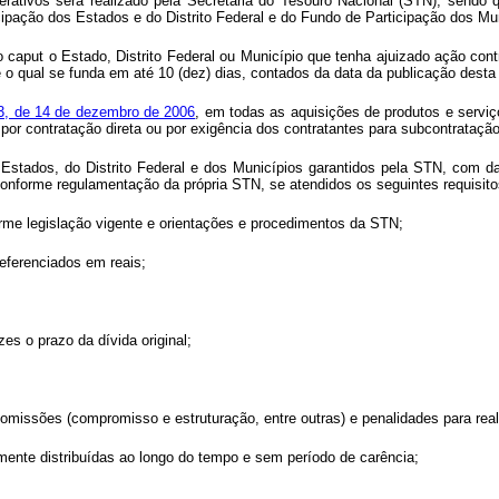
rativos será realizado pela Secretaria do Tesouro Nacional (STN), sendo q
ipação dos Estados e do Distrito Federal e do Fundo de Participação dos Mun
do
caput
o Estado, Distrito Federal ou Município que tenha ajuizado ação con
e o qual se funda em até 10 (dez) dias, contados da data da publicação dest
23, de 14 de dezembro de 2006
, em todas as aquisições de produtos e serviç
or contratação direta ou por exigência dos contratantes para subcontratação
os Estados, do Distrito Federal e dos Municípios garantidos pela STN, com 
 conforme regulamentação da própria STN, se atendidos os seguintes requisito
rme legislação vigente e orientações e procedimentos da STN;
eferenciados em reais;
zes o prazo da dívida original;
s comissões (compromisso e estruturação, entre outras) e penalidades para re
mente distribuídas ao longo do tempo e sem período de carência;