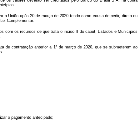
ue os valores deverão ser creditados pelo Banco do Brasil S.A. na conta
icípios.
tra a União após 20 de março de 2020 tendo como causa de pedir, direta ou
a Lei Complementar.
os com os recursos de que trata o inciso II do
caput
, Estados e Municípios
.
data de contratação anterior a 1º de março de 2020, que se submeterem ao
s:
alizar o pagamento antecipado;