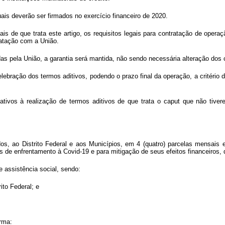
uais deverão ser firmados no exercício financeiro de 2020.
is de que trata este artigo, os requisitos legais para contratação de opera
atação com a União.
as pela União, a garantia será mantida, não sendo necessária alteração dos c
ebração dos termos aditivos, podendo o prazo final da operação, a critério d
ativos à realização de termos aditivos de que trata o
caput
que não tivere
ados, ao Distrito Federal e aos Municípios, em 4 (quatro) parcelas mensais 
s de enfrentamento à Covid-19 e para mitigação de seus efeitos financeiros, 
e assistência social, sendo:
ito Federal; e
orma: