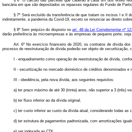
§ 6º O cálculo das parcelas que caberão a cada um dos entes fede
bancária em que são depositados os repasses regulares do Fundo de Partic
§ 7º Será excluído da transferência de que tratam os incisos I e II 
indiretamente, a pandemia da Covid-19, exceto se renunciar ao direito sobr
§ 8º Sem prejuízo do disposto no
art. 48 da Lei Complementar nº 1
darão preferência às microempresas e às empresas de pequeno porte, seja p
Art. 6º No exercício financeiro de 2020, os contratos de dívida d
processo de reestruturação de dívida poderão ser objeto de securitização,
I - enquadramento como operação de reestruturação de dívida, confo
II - securitização no mercado doméstico de créditos denominados e r
III - obediência, pela nova dívida, aos seguintes requisitos:
a) ter prazo máximo de até 30 (trinta) anos, não superior a 3 (três) ve
b) ter fluxo inferior ao da dívida original;
c) ter custo inferior ao custo da dívida atual, considerando todas a
d) ter estrutura de pagamentos padronizada, com amortizações igual
e) ser indexada ao CDI;