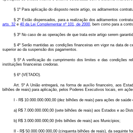
§ 1º Para aplicação do disposto neste artigo, os aditamentos contrat
§ 2º Estão dispensados, para a realização dos aditamentos contratua
arts. 32
e
40 da Lei Complementar nº 101, de 2000
, bem como para a contr
§ 3º No caso de as operações de que trata este artigo serem garantid
§ 4º Serão mantidas as condições financeiras em vigor na data de cel
superior ao da suspensão dos pagamentos.
§ 5º A verificação do cumprimento dos limites e das condições rel
instituições financeiras credoras.
§ 6º (VETADO).
Art. 5º A União entregará, na forma de auxílio financeiro, aos Est
bilhões de reais) para aplicação, pelos Poderes Executivos locais, em açõe
I - R$ 10.000.000.000,00 (dez bilhões de reais) para ações de saúde 
a) R$ 7.000.000.000,00 (sete bilhões de reais) aos Estados e ao Distr
b) R$ 3.000.000.000,00 (três bilhões de reais) aos Municípios;
II - R$ 50.000.000.000,00 (cinquenta bilhões de reais), da seguinte f