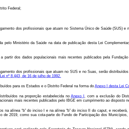
rito Federal;
o pagamento dos profissionais que atuam no Sistema Único de Saúde (SUS) e 
ada pelo Ministério da Saúde na data de publicação desta Lei Complementar,
a partir dos dados populacionais mais recentes publicados pela Fundação I
o pagamento dos profissionais que atuam no SUS e no Suas, serão distribuíd
 Lei nº 8.443, de 16 de julho de 1992.
ibuídos para os Estados e o Distrito Federal na forma do
Anexo I desta Lei C
istribuídos na proporção estabelecida no
Anexo I
, com a exclusão do Distr
lacionais mais recentes publicados pelo IBGE em cumprimento ao disposto 
os na alínea “b” do inciso I e na alínea “b” do inciso II do
caput
, e receberá,
ício de 2019, como sua cota-parte do Fundo de Participação dos Municípios,