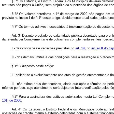
§ 5º Os Estados, o Distrito Federal e os Municípios deverão demonstr
recursos não pagos à União, sem prejuízo da supervisão dos órgãos de con
§ 6º Os valores anteriores a 1º de março de 2020 não pagos em raz
previsto no inciso I do § 1º deste artigo, devidamente atualizados pelos en
§ 7º Os termos aditivos necessários à implementação do disposto n
Art. 3º Durante o estado de calamidade pública decretado para o en
da referida Lei Complementar e de outras leis complementares, leis, decreto
I - das condições e vedações previstas no
art. 14
, no
inciso II do cap
II - dos demais limites e das condições para a realização e o recebim
§ 1º O disposto neste artigo:
I - aplicar-se-á exclusivamente aos atos de gestão orçamentária e 
II - não exime seus destinatários, ainda que após o término do per
referido período, cujo atendimento será objeto de futura verificação pelos ó
§ 2º Para a assinatura dos aditivos autorizados nesta Lei Complemen
101, de 2000.
Art. 4º Os Estados, o Distrito Federal e os Municípios poderão rea
operações de crédito interno e externo celebradas com o sistema financeiro e