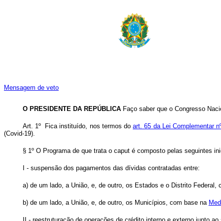
Mensagem de veto
O PRESIDENTE DA REPÚBLICA
Faço saber que o Congresso Nacio
Art. 1º Fica instituído, nos termos do
art. 65 da Lei Complementar n
(Covid-19).
§ 1º O Programa de que trata o
caput
é composto pelas seguintes inic
I - suspensão dos pagamentos das dívidas contratadas entre:
a) de um lado, a União, e, de outro, os Estados e o Distrito Federa
b) de um lado, a União, e, de outro, os Municípios, com base na
Medi
II - reestruturação de operações de crédito interno e externo junto ao