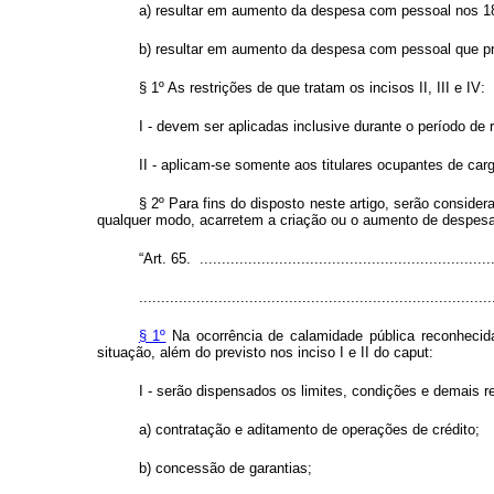
a) resultar em aumento da despesa com pessoal nos 180 
b) resultar em aumento da despesa com pessoal que pre
§ 1º As restrições de que tratam os incisos II, III e IV:
I - devem ser aplicadas inclusive durante o período de
II - aplicam-se somente aos titulares ocupantes de carg
§ 2º Para fins do disposto neste artigo, serão consid
qualquer modo, acarretem a criação ou o aumento de despesa 
“Art. 65. ....................................................................
................................................................................
§ 1º
Na ocorrência de calamidade pública reconhecida 
situação, além do previsto nos inciso I e II do
caput
:
I - serão dispensados os limites, condições e demais r
a) contratação e aditamento de operações de crédito;
b) concessão de garantias;