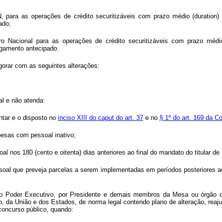
STN, para as operações de crédito securitizáveis com prazo médio (duratio
ado;
o Nacional para as operações de crédito securitizáveis com prazo médio
pagamento antecipado.
gorar com as seguintes alterações:
l e não atenda:
ntar e o disposto no
inciso XIII do
caput
do art. 37
e no
§ 1º do art. 169 da Co
pesas com pessoal inativo;
l nos 180 (cento e oitenta) dias anteriores ao final do mandato do titular de 
oal que preveja parcelas a serem implementadas em períodos posteriores ao f
o Poder Executivo, por Presidente e demais membros da Mesa ou órgão dec
co, da União e dos Estados, de norma legal contendo plano de alteração, reajus
oncurso público, quando: