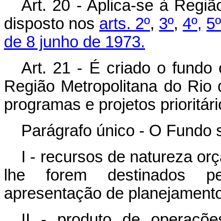
Art. 20 - Aplica-se à Regiã
disposto nos
arts. 2º
,
3º
,
4º,
5
de 8 junho de 1973.
Art. 21 - É criado o fundo
Região Metropolitana do Rio d
programas e projetos prioritár
Parágrafo único - O Fundo s
I - recursos de natureza or
lhe forem destinados pe
apresentação de planejament
II - produto de operaçõe