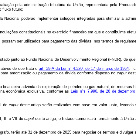
liação pela administração tributária da União, representada pela Procurador
 fluxo futuro;
a Nacional poderão implementar soluções integradas para otimizar a administ
inculações constitucionais no exercício financeiro em que o contribuinte efet
, possam ser utilizados para pagamento das dívidas, nos termos de regulame
o Estado junto ao Fundo Nacional de Desenvolvimento Regional (FNDR), de que
 ativos de que trata o
art. 39-A da Lei nº 4.320, de 17 de março de 1964
, f
o para amortização ou pagamento da dívida conforme disposto no
caput
deste
financeira advinda da exploração de petróleo ou gás natural, de recursos hí
u zona econômica exclusiva, conforme as
Leis nºs 7.990, de 28 de dezembro
II do
caput
deste artigo serão realizadas com base em valor justo, levando 
, III e VII do
caput
deste artigo, o Estado comunicará formalmente à União a
rafo, terão até 31 de dezembro de 2025 para negociar os termos e divulgar ac