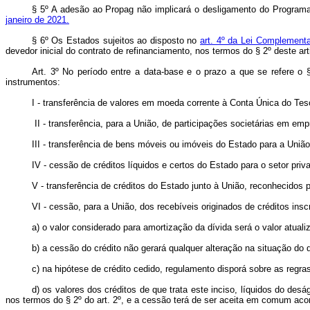
§ 5º A adesão ao Propag não implicará o desligamento do Program
janeiro de 2021.
§ 6º Os Estados sujeitos ao disposto no
art. 4º da Lei Complementa
devedor inicial do contrato de refinanciamento, nos termos do § 2º deste ar
Art. 3º No período entre a data-base e o prazo a que se refere o 
instrumentos:
I - transferência de valores em moeda corrente à Conta Única do Teso
II - transferência, para a União, de participações societárias em e
III - transferência de bens móveis ou imóveis do Estado para a Uniã
IV - cessão de créditos líquidos e certos do Estado para o setor pri
V - transferência de créditos do Estado junto à União, reconhecidos 
VI - cessão, para a União, dos recebíveis originados de créditos ins
a) o valor considerado para amortização da dívida será o valor atual
b) a cessão do crédito não gerará qualquer alteração na situação do
c) na hipótese de crédito cedido, regulamento disporá sobre as regr
d) os valores dos créditos de que trata este inciso, líquidos do de
nos termos do § 2º do art. 2º, e a cessão terá de ser aceita em comum aco