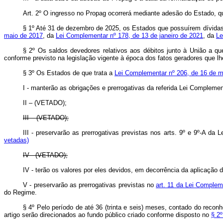
Art. 2º O ingresso no Propag ocorrerá mediante adesão do Estado, qu
§ 1º Até 31 de dezembro de 2025, os Estados que possuírem dívida
maio de 2017
, da
Lei Complementar nº 178, de 13 de janeiro de 2021
, da
Le
§ 2º Os saldos devedores relativos aos débitos junto à União a qu
conforme previsto na legislação vigente à época dos fatos geradores que l
§ 3º Os Estados de que trata a
Lei Complementar nº 206, de 16 de m
I - manterão as obrigações e prerrogativas da referida Lei Complemen
II – (VETADO);
III – (VETADO);
III - preservarão as prerrogativas previstas nos arts. 9º e 9º-A
vetadas)
IV - (VETADO);
IV - terão os valores por eles devidos, em decorrência da aplicação
V - preservarão as prerrogativas previstas no
art. 11 da Lei Complem
do Regime.
§ 4º Pelo período de até 36 (trinta e seis) meses, contado do reco
artigo serão direcionados ao fundo público criado conforme disposto no
§ 2º