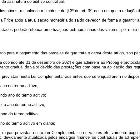
a assinatura do aditivo contratual.
dos ativos, ressalvada a hipótese do § 3º do art. 3º, caso em que a redução da
ela Price após a atualização monetária do saldo devedor, de forma a garantir 
 Estados poderão efetuar amortizações extraordinárias dos valores, por meio 
ado para o pagamento das parcelas de que trata o
caput
deste artigo, sob pe
 ocorrido até 31 de dezembro de 2024 e que aderirem ao Propag e protocolar
emento gradual do valor devido das prestações com base na aplicação das reg
ras previstas nesta Lei Complementar aos entes que se enquadrarem no dispo
 ano do termo aditivo;
ndo ano do termo aditivo;
iro ano do termo aditivo;
 ano do termo aditivo;
no do termo aditivo em diante;
s regras previstas nesta Lei Complementar e os valores efetivamente pagos
vo, devidamente atualizada pelos encargos financeiros contratuais de adimplên