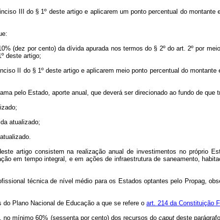
nciso III do § 1º deste artigo e aplicarem um ponto percentual do montante 
ue:
 10% (dez por cento) da dívida apurada nos termos do § 2º do art. 2º por mei
º deste artigo;
nciso II do § 1º deste artigo e aplicarem meio ponto percentual do montante
a pelo Estado, aporte anual, que deverá ser direcionado ao fundo de que tra
izado;
da atualizado;
atualizado.
este artigo consistem na realização anual de investimentos no próprio Es
ucação em tempo integral, e em ações de infraestrutura de saneamento, habi
fissional técnica de nível médio para os Estados optantes pelo Propag, ob
tas do Plano Nacional de Educação a que se refere o
art. 214 da Constituição 
das, no mínimo 60% (sessenta por cento) dos recursos do
caput
deste parágrafo