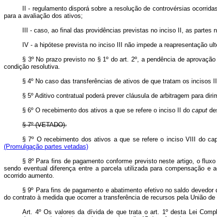
II - regulamento disporá sobre a resolução de controvérsias ocorridas
para a avaliação dos ativos;
III - caso, ao final das providências previstas no inciso II, as parte
IV - a hipótese prevista no inciso III não impede a reapresentação u
§ 3º No prazo previsto no § 1º do art. 2º, a pendência de aprovação
condição resolutiva.
§ 4º No caso das transferências de ativos de que tratam os incisos II,
§ 5º Aditivo contratual poderá prever cláusula de arbitragem para diri
§ 6º O recebimento dos ativos a que se refere o inciso II do
caput
des
§ 7º (VETADO).
§ 7º O recebimento dos ativos a que se refere o inciso VIII do cap
(Promulgação partes vetadas)
§ 8º Para fins de pagamento conforme previsto neste artigo, o fluxo
sendo eventual diferença entre a parcela utilizada para compensação e a
ocorrido aumento.
§ 9º Para fins de pagamento e abatimento efetivo no saldo devedor 
do contrato à medida que ocorrer a transferência de recursos pela União 
Art. 4º
Os valores da dívida de que trata o art. 1º desta Lei Comp