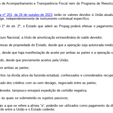
a de Acompanhamento e Transparência Fiscal nem do Programa de Reestrutu
r nº 201, de 24 de outubro de 2023
, terão os valores devidos à União atual
tigo, independentemente de instrumento contratual específico.
§ 1º do art. 2º, o Estado que aderir ao Propag poderá efetuar o pagament
uro Nacional, a título de amortização extraordinária do saldo devedor;
mpresas de propriedade do Estado, desde que a operação seja autorizada media
o, desde que haja manifestação de aceite por ambas as partes e a operação s
vado, desde que previamente aceitos pela União;
por ambas as partes;
critos na dívida ativa da fazenda estadual, confessados e considerados recup
izado dos créditos com ou sem deságio, negociado entre as partes;
 devedor, tampouco ensejará expedição de certidão negativa;
as às quais se submeterão os sujeitos passivos;
ságio a que se refere a alínea “a”, poderão ser utilizados como pagamento da
rdo entre a União e o Estado cedente;