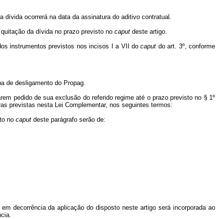
 dívida ocorrerá na data da assinatura do aditivo contratual.
a quitação da dívida no prazo previsto no
caput
deste artigo.
dos instrumentos previstos nos incisos I a VII do
caput
do art. 3º, conforme
na de desligamento do Propag.
em pedido de sua exclusão do referido regime até o prazo previsto no § 1º
ras previstas nesta Lei Complementar, nos seguintes termos:
sto no
caput
deste parágrafo serão de:
 em decorrência da aplicação do disposto neste artigo será incorporada ao
cia.