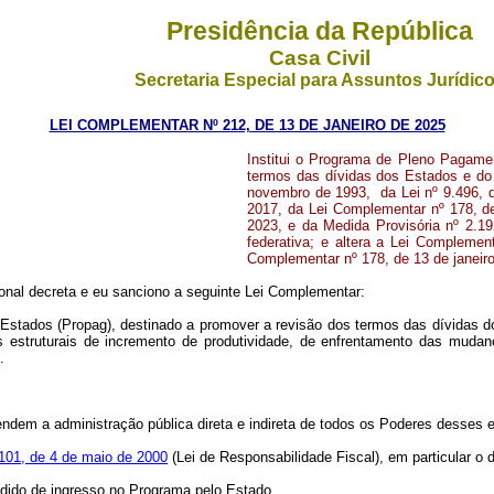
Presidência da República
Casa Civil
Secretaria Especial para Assuntos Jurídic
LEI COMPLEMENTAR Nº 212, DE 13 DE JANEIRO DE 2025
Institui o Programa de Pleno Pagame
termos das dívidas dos Estados e do 
novembro de 1993, da Lei nº 9.496, 
2017, da Lei Complementar nº 178, de
2023, e da Medida Provisória nº 2.19
federativa; e altera a Lei Complemen
Complementar nº 178, de 13 de janeiro
nal decreta e eu sanciono a seguinte Lei Complementar:
Estados (Propag), destinado a promover a revisão dos termos das dívidas do
es estruturais de incremento de produtividade, de enfrentamento das mudanç
.
endem a administração pública direta e indireta de todos os Poderes desses
101, de 4 de maio de 2000
(Lei de Responsabilidade Fiscal), em particular o d
edido de ingresso no Programa pelo Estado.