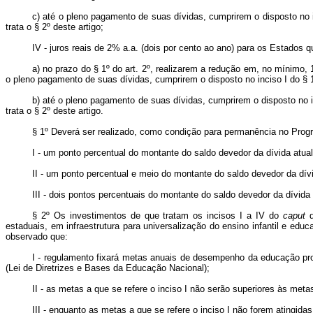
c) até o pleno pagamento de suas dívidas, cumprirem o disposto no i
trata o § 2º deste artigo;
IV - juros reais de 2% a.a. (dois por cento ao ano) para os Estados q
a) no prazo do § 1º do art. 2º, realizarem a redução em, no mínimo,
o pleno pagamento de suas dívidas, cumprirem o disposto no inciso I do § 1
b) até o pleno pagamento de suas dívidas, cumprirem o disposto no i
trata o § 2º deste artigo.
§ 1º Deverá ser realizado, como condição para permanência no Program
I - um ponto percentual do montante do saldo devedor da dívida atual
II - um ponto percentual e meio do montante do saldo devedor da dívi
III - dois pontos percentuais do montante do saldo devedor da dívida 
§ 2º Os investimentos de que tratam os incisos I a IV do
caput
d
estaduais, em infraestrutura para universalização do ensino infantil e ed
observado que:
I - regulamento fixará metas anuais de desempenho da educação pro
(Lei de Diretrizes e Bases da Educação Nacional);
II - as metas a que se refere o inciso I não serão superiores às me
III - enquanto as metas a que se refere o inciso I não forem atingi