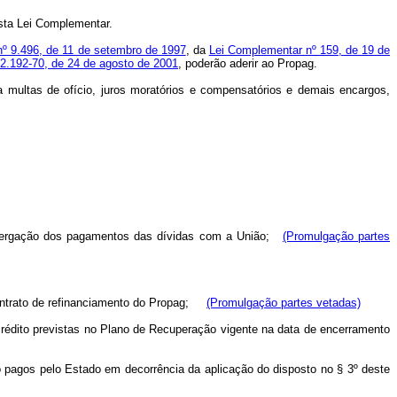
esta Lei Complementar.
nº 9.496, de 11 de setembro de 1997
, da
Lei Complementar nº 159, de 19 de
 2.192-70, de 24 de agosto de 2001
, poderão aderir ao Propag.
a multas de ofício, juros moratórios e compensatórios e demais encargos,
 postergação dos pagamentos das dívidas com a União;
(Promulgação partes
o contrato de refinanciamento do Propag;
(Promulgação partes vetadas)
crédito previstas no Plano de Recuperação vigente na data de encerramento
o pagos pelo Estado em decorrência da aplicação do disposto no § 3º deste