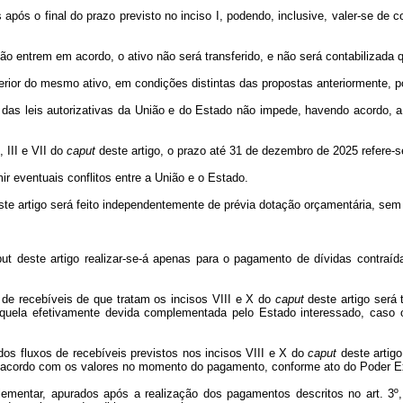
 após o final do prazo previsto no inciso I, podendo, inclusive, valer-se de c
s não entrem em acordo, o ativo não será transferido, e não será contabilizada
lterior do mesmo ativo, em condições distintas das propostas anteriormente, p
 das leis autorizativas da União e do Estado não impede, havendo acordo, a
 III e VII do
caput
deste artigo, o prazo até 31 de dezembro de 2025 refere-s
mir eventuais conflitos entre a União e o Estado.
te artigo será feito independentemente de prévia dotação orçamentária, sem 
ut deste artigo realizar-se-á apenas para o pagamento de dívidas contraíd
 de recebíveis de que tratam os incisos VIII e X do
caput
deste artigo será 
quela efetivamente devida complementada pelo Estado interessado, caso o 
dos fluxos de recebíveis previstos nos incisos VIII e X do
caput
deste artigo
de acordo com os valores no momento do pagamento, conforme ato do Poder Ex
lementar, apurados após a realização dos pagamentos descritos no art. 3º