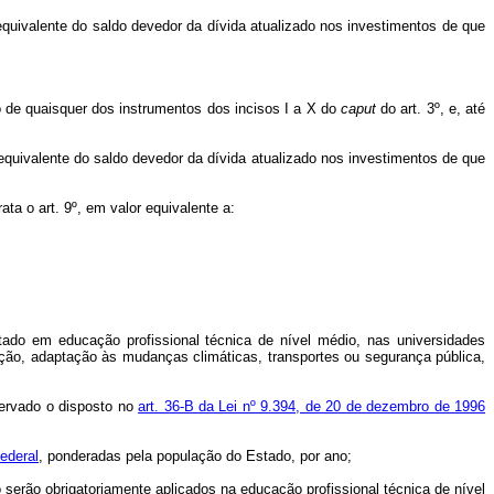
equivalente do saldo devedor da dívida atualizado nos investimentos de que
o de quaisquer dos instrumentos dos incisos I a X do
caput
do art. 3º, e, até
 equivalente do saldo devedor da dívida atualizado nos investimentos de que
ta o art. 9º, em valor equivalente a:
tado em educação profissional técnica de nível médio, nas universidades
tação, adaptação às mudanças climáticas, transportes ou segurança pública,
servado o disposto no
art. 36-B da Lei nº 9.394, de 20 de dezembro de 1996
Federal
, ponderadas pela população do Estado, por ano;
 serão obrigatoriamente aplicados na educação profissional técnica de nível