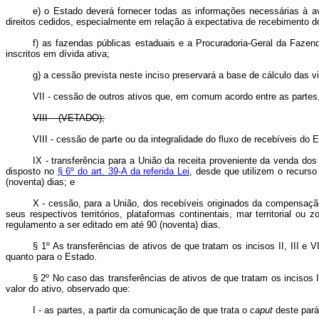
e) o Estado deverá fornecer todas as informações necessárias à ava
direitos cedidos, especialmente em relação à expectativa de recebimento do
f) as fazendas públicas estaduais e a Procuradoria-Geral da Fazend
inscritos em dívida ativa;
g) a cessão prevista neste inciso preservará a base de cálculo das v
VII - cessão de outros ativos que, em comum acordo entre as partes
VIII – (VETADO);
VIII - cessão de parte ou da integralidade do fluxo de recebíveis d
IX - transferência para a União da receita proveniente da venda dos
disposto no
§ 6º do art. 39-A da referida Lei
, desde que utilizem o recurs
(noventa) dias; e
X - cessão, para a União, dos recebíveis originados da compensação 
seus respectivos territórios, plataformas continentais, mar territorial o
regulamento a ser editado em até 90 (noventa) dias.
§ 1º As transferências de ativos de que tratam os incisos II, III e V
quanto para o Estado.
§ 2º No caso das transferências de ativos de que tratam os incisos II
valor do ativo, observado que:
I - as partes, a partir da comunicação de que trata o
caput
deste parág