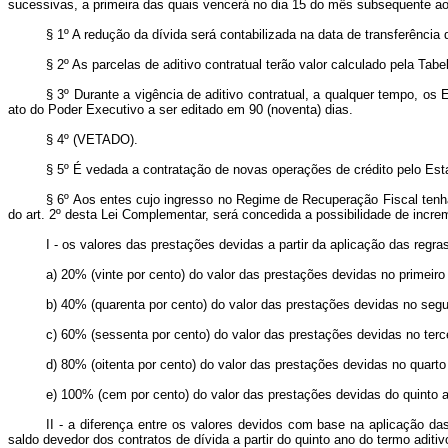
sucessivas, a primeira das quais vencerá no dia 15 do mês subsequente ao d
§ 1º A redução da dívida será contabilizada na data de transferência 
§ 2º As parcelas de aditivo contratual terão valor calculado pela Tab
§ 3º Durante a vigência de aditivo contratual, a qualquer tempo, os
ato do Poder Executivo a ser editado em 90 (noventa) dias.
§ 4º (VETADO).
§ 5º É vedada a contratação de novas operações de crédito pelo Est
§ 6º Aos entes cujo ingresso no Regime de Recuperação Fiscal tenha
do art. 2º desta Lei Complementar, será concedida a possibilidade de incr
I - os valores das prestações devidas a partir da aplicação das reg
a) 20% (vinte por cento) do valor das prestações devidas no primeiro
b) 40% (quarenta por cento) do valor das prestações devidas no segu
c) 60% (sessenta por cento) do valor das prestações devidas no terce
d) 80% (oitenta por cento) do valor das prestações devidas no quarto
e) 100% (cem por cento) do valor das prestações devidas do quinto a
II - a diferença entre os valores devidos com base na aplicação da
saldo devedor dos contratos de dívida a partir do quinto ano do termo aditi