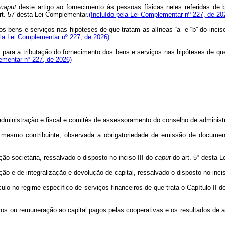
caput
deste artigo ao fornecimento às pessoas físicas neles referidas de 
art. 57 desta Lei Complementar.
(Incluído pela Lei Complementar nº 227, de 20
os bens e serviços nas hipóteses de que tratam as alíneas “a” e “b” do incis
ela Lei Complementar nº 227, de 2026)
s para a tributação do fornecimento dos bens e serviços nas hipóteses de que
ementar nº 227, de 2026)
inistração e fiscal e comitês de assessoramento do conselho de administra
 mesmo contribuinte, observada a obrigatoriedade de emissão de documento
ação societária, ressalvado o disposto no inciso III do
caput
do art. 5º desta 
ão e de integralização e devolução de capital, ressalvado o disposto no inci
ulo no regime específico de serviços financeiros de que trata o Capítulo II d
uros ou remuneração ao capital pagos pelas cooperativas e os resultados de av