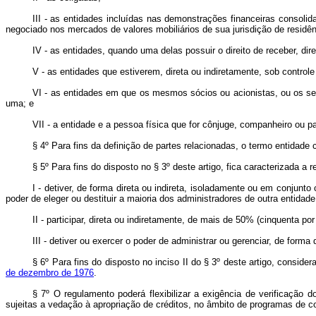
III - as entidades incluídas nas demonstrações financeiras consolid
negociado nos mercados de valores mobiliários de sua jurisdição de residên
IV - as entidades, quando uma delas possuir o direito de receber, di
V - as entidades que estiverem, direta ou indiretamente, sob control
VI - as entidades em que os mesmos sócios ou acionistas, ou os seu
uma; e
VII - a entidade e a pessoa física que for cônjuge, companheiro ou pa
§ 4º Para fins da definição de partes relacionadas, o termo entidade
§ 5º Para fins do disposto no § 3º deste artigo, fica caracterizada a
I - detiver, de forma direta ou indireta, isoladamente ou em conjun
poder de eleger ou destituir a maioria dos administradores de outra entidade
II - participar, direta ou indiretamente, de mais de 50% (cinquenta por
III - detiver ou exercer o poder de administrar ou gerenciar, de forma 
§ 6º Para fins do disposto no inciso II do § 3º deste artigo, conside
de dezembro de 1976
.
§ 7º O regulamento poderá flexibilizar a exigência de verificação 
sujeitas a vedação à apropriação de créditos, no âmbito de programas de co