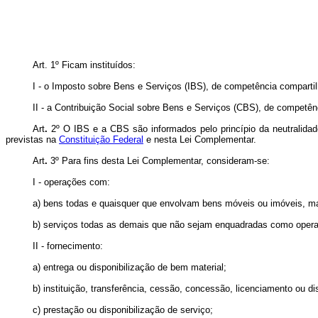
Art. 1º
Ficam instituídos:
I - o Imposto sobre Bens e Serviços (IBS), de competência compartilh
II - a Contribuição Social sobre Bens e Serviços (CBS), de competên
Art
.
2º
O IBS e a CBS são informados pelo princípio da neutralida
previstas na
Constituição Federal
e nesta Lei Complementar.
Art
.
3º
Para fins desta Lei Complementar, consideram-se:
I - operações com:
a) bens todas e quaisquer que envolvam bens móveis ou imóveis, mater
b) serviços todas as demais que não sejam enquadradas como operaç
II - fornecimento:
a) entrega ou disponibilização de bem material;
b) instituição, transferência, cessão, concessão, licenciamento ou dis
c) prestação ou disponibilização de serviço;