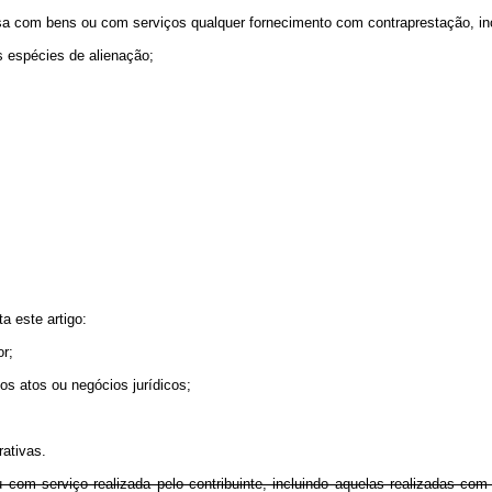
osa com bens ou com serviços qualquer fornecimento com contraprestação, inc
 espécies de alienação;
a este artigo:
or;
 dos atos ou negócios jurídicos;
rativas.
 serviço realizada pelo contribuinte, incluindo aquelas realizadas com a