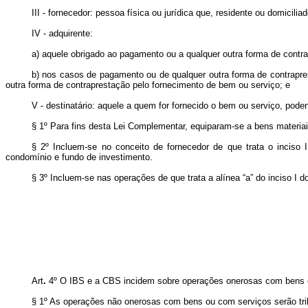
III - fornecedor: pessoa física ou jurídica que, residente ou domicilia
IV - adquirente:
a) aquele obrigado ao pagamento ou a qualquer outra forma de contr
b) nos casos de pagamento ou de qualquer outra forma de contrapr
outra forma de contraprestação pelo fornecimento de bem ou serviço; e
V - destinatário: aquele a quem for fornecido o bem ou serviço, poden
§ 1º Para fins desta Lei Complementar, equiparam-se a bens materia
§ 2º Incluem-se no conceito de fornecedor de que trata o inciso 
condomínio e fundo de investimento.
§ 3º Incluem-se nas operações de que trata a alínea “a” do inciso I 
Art
.
4º
O IBS e a CBS incidem sobre operações onerosas com bens 
§ 1º As operações não onerosas com bens ou com serviços serão tr