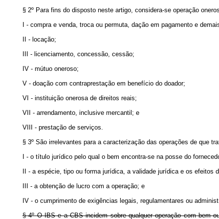
§ 2º Para fins do disposto neste artigo, considera-se operação oner
I - compra e venda, troca ou permuta, dação em pagamento e demais
II - locação;
III - licenciamento, concessão, cessão;
IV - mútuo oneroso;
V - doação com contraprestação em benefício do doador;
VI - instituição onerosa de direitos reais;
VII - arrendamento, inclusive mercantil; e
VIII - prestação de serviços.
§ 3º São irrelevantes para a caracterização das operações de que trat
I - o título jurídico pelo qual o bem encontra-se na posse do forneced
II - a espécie, tipo ou forma jurídica, a validade jurídica e os efeitos
III - a obtenção de lucro com a operação; e
IV - o cumprimento de exigências legais, regulamentares ou administ
§ 4º O IBS e a CBS incidem sobre qualquer operação com bem ou com