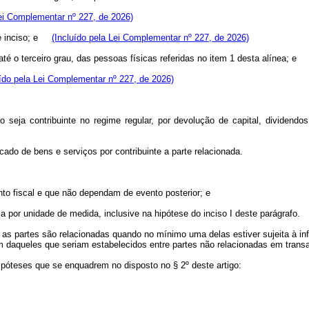
Lei Complementar nº 227, de 2026)
ste inciso; e
(Incluído pela Lei Complementar nº 227, de 2026)
té o terceiro grau, das pessoas físicas referidas no item 1 desta alínea; 
uído pela Lei Complementar nº 227, de 2026)
ão seja contribuinte no regime regular, por devolução de capital, dividendo
cado de bens e serviços por contribuinte a parte relacionada.
to fiscal e que não dependam de evento posterior; e
ca por unidade de medida, inclusive na hipótese do inciso I deste parágrafo.
as partes são relacionadas quando no mínimo uma delas estiver sujeita à infl
m daqueles que seriam estabelecidos entre partes não relacionadas em tran
ipóteses que se enquadrem no disposto no § 2º deste artigo: