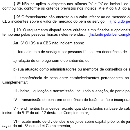
§ 8º Não se aplica o disposto nas alíneas “a” e “b” do inciso I do
contribuinte, conforme os critérios previstos nos incisos IV e V do § 3º do 
§ 9º O fornecimento não oneroso ou a valor inferior ao de mercado d
CBS incidentes sobre o valor de mercado do bem ou serviço.
(Incluído p
§ 10. O regulamento disporá sobre critérios simplificados e opcionai
temporária pelas pessoas físicas neles referidas.
(Incluído pela Lei Compl
Art. 6º
O IBS e a CBS não incidem sobre:
I - fornecimento de serviços por pessoas físicas em decorrência de:
a) relação de emprego com o contribuinte; ou
b) sua atuação como administradores ou membros de conselhos de adm
II - transferência de bens entre estabelecimentos pertencentes ao
Complementar;
III - baixa, liquidação e transmissão, incluindo alienação, de particip
IV - transmissão de bens em decorrência de fusão, cisão e incorporaç
V - rendimentos financeiros, exceto quando incluídos na base de cálc
inciso II do § 1º do art. 12 desta Lei Complementar;
VI - recebimento de dividendos e de juros sobre capital próprio, de j
caput
do art. 5º desta Lei Complementar;