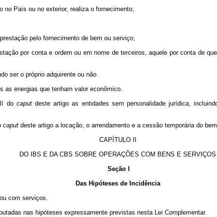
do no País ou no exterior, realiza o fornecimento;
aprestação pelo fornecimento de bem ou serviço;
estação por conta e ordem ou em nome de terceiros, aquele por conta de 
do ser o próprio adquirente ou não.
is as energias que tenham valor econômico.
III do
caput
deste artigo as entidades sem personalidade jurídica, inclu
do
caput
deste artigo a locação, o arrendamento e a cessão temporária do
CAPÍTULO II
DO IBS E DA CBS SOBRE OPERAÇÕES COM BENS E SERVIÇOS
Seção I
Das Hipóteses de Incidência
ou com serviços.
ibutadas nas hipóteses expressamente previstas nesta Lei Complementar.