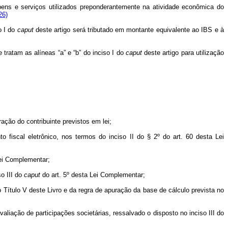
bens e serviços utilizados preponderantemente na atividade econômica do
26)
o I do
caput
deste artigo será tributado em montante equivalente ao IBS e à
 tratam as alíneas “a” e “b” do inciso I do
caput
deste artigo para utilização
ção do contribuinte previstos em lei;
 fiscal eletrônico, nos termos do inciso II do § 2º do art. 60 desta Lei
Lei Complementar;
so III do
caput
do art. 5º desta Lei Complementar;
o Título V deste Livro e da regra de apuração da base de cálculo prevista no
aliação de participações societárias, ressalvado o disposto no inciso III do