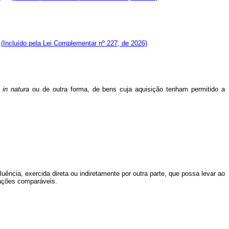
e
(Incluído pela Lei Complementar nº 227, de 2026)
s
in
natura
ou de outra forma, de bens cuja aquisição tenham permitido a
uência, exercida direta ou indiretamente por outra parte, que possa levar ao
sações comparáveis.