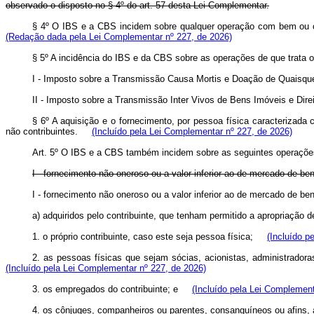
observado o disposto no § 4º do art. 57 desta Lei Complementar.
§ 4º O IBS e a CBS incidem sobre qualquer operação com bem ou com
(Redação dada pela Lei Complementar nº 227, de 2026)
§ 5º A incidência do IBS e da CBS sobre as operações de que trata 
I - Imposto sobre a Transmissão Causa Mortis e Doação de Quaisquer
II - Imposto sobre a Transmissão Inter Vivos de Bens Imóveis e Direit
§ 6º A aquisição e o fornecimento, por pessoa física caracterizad
não contribuintes.
(Incluído pela Lei Complementar nº 227, de 2026)
Art. 5º
O IBS e a CBS também incidem sobre as seguintes operaçõe
I - fornecimento não oneroso ou a valor inferior ao de mercado de b
I - fornecimento não oneroso ou a valor inferior ao de mercado de 
a) adquiridos pelo contribuinte, que tenham permitido a apropriaçã
1. o próprio contribuinte, caso este seja pessoa física;
(Incluído p
2. as pessoas físicas que sejam sócias, acionistas, administrado
(Incluído pela Lei Complementar nº 227, de 2026)
3. os empregados do contribuinte; e
(Incluído pela Lei Complement
4. os cônjuges, companheiros ou parentes, consanguíneos ou afins, a