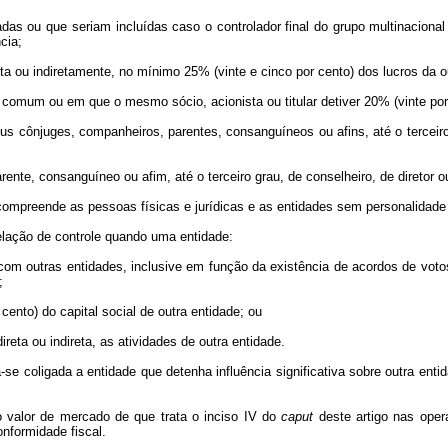
adas ou que seriam incluídas caso o controlador final do grupo multinacion
cia;
reta ou indiretamente, no mínimo 25% (vinte e cinco por cento) dos lucros da 
e comum ou em que o mesmo sócio, acionista ou titular detiver 20% (vinte por
s cônjuges, companheiros, parentes, consanguíneos ou afins, até o terceiro 
rente, consanguíneo ou afim, até o terceiro grau, de conselheiro, de diretor o
 compreende as pessoas físicas e jurídicas e as entidades sem personalidade 
 relação de controle quando uma entidade:
to com outras entidades, inclusive em função da existência de acordos de vot
;
 cento) do capital social de outra entidade; ou
direta ou indireta, as atividades de outra entidade.
ra-se coligada a entidade que detenha influência significativa sobre outra ent
do valor de mercado de que trata o inciso IV do
caput
deste artigo nas ope
nformidade fiscal.