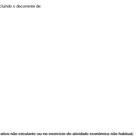
luindo o decorrente de:
tivo não circulante ou no exercício de atividade econômica não habitual,