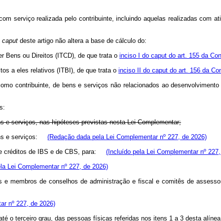
 serviço realizada pelo contribuinte, incluindo aquelas realizadas com a
o
caput
deste artigo não altera a base de cálculo do:
 Bens ou Direitos (ITCD), de que trata o
inciso I do caput do art. 155 da Con
os a eles relativos (ITBI), de que trata o
inciso II do caput do art. 156 da Co
a como contribuinte, de bens e serviços não relacionados ao desenvolviment
s:
ens e serviços, nas hipóteses previstas nesta Lei Complementar;
bens e serviços:
(Redação dada pela Lei Complementar nº 227, de 2026)
o de créditos de IBS e de CBS, para:
(Incluído pela Lei Complementar nº 227,
ela Lei Complementar nº 227, de 2026)
ras e membros de conselhos de administração e fiscal e comitês de assess
ar nº 227, de 2026)
té o terceiro grau, das pessoas físicas referidas nos itens 1 a 3 desta alí