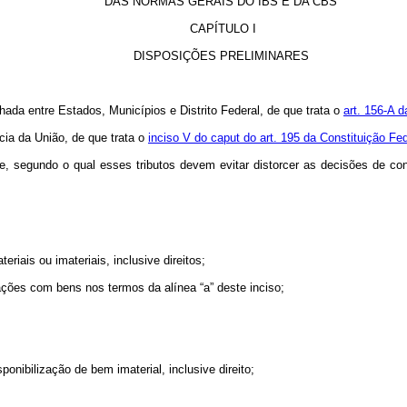
DAS NORMAS GERAIS DO IBS E DA CBS
CAPÍTULO I
DISPOSIÇÕES PRELIMINARES
ada entre Estados, Municípios e Distrito Federal, de que trata o
art. 156-A d
cia da União, de que trata o
inciso V do caput do art. 195 da Constituição Fed
de, segundo o qual esses tributos devem evitar distorcer as decisões de 
iais ou imateriais, inclusive direitos;
ões com bens nos termos da alínea “a” deste inciso;
ponibilização de bem imaterial, inclusive direito;