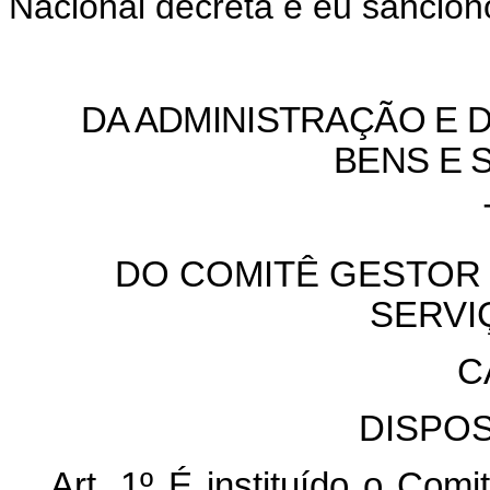
Nacional decreta e eu sancion
DA ADMINISTRAÇÃO E 
BENS E S
DO COMITÊ GESTOR
SERVI
C
DISPO
Art. 1º
É instituído o Com