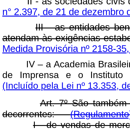
II - as sociedades civis d
n° 2.397, de 21 de dezembro 
III - as entidades be
atendam às exigências estabe
Medida Provisória nº 2158-35,
IV – a Academia Brasilei
de Imprensa e o Instituto H
(Incluído pela Lei nº 13.353, d
Art. 7º São também i
decorrentes:
(Regulamento
I - de vendas de merca