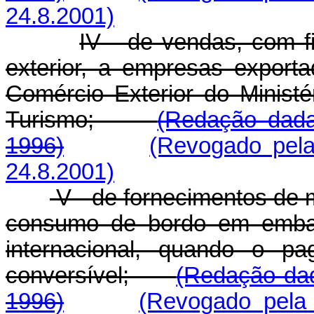
24.8.2001)
IV - de vendas, com f
exterior, a empresas exporta
Comércio Exterior do Ministé
Turismo;
(Redação dada
1996)
(Revogado pela
24.8.2001)
V - de fornecimentos de 
consumo de bordo em embar
internacional, quando o p
conversível;
(Redação dad
1996)
(Revogado pela 