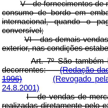
V - de fornecimentos de 
consumo de bordo em embar
internacional, quando o p
conversível;
VI - das demais vendas
exterior, nas condições estab
Art. 7º São também i
decorrentes:
(Redação dad
1996)
(Revogado pela
24.8.2001)
I - de vendas de merca
realizadas diretamente pe