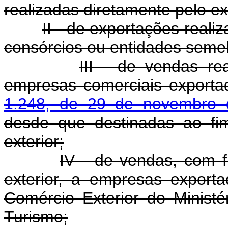
realizadas diretamente pelo ex
II - de exportações reali
consórcios ou entidades seme
III - de vendas re
empresas comerciais exporta
1.248, de 29 de novembro 
desde que destinadas ao fi
exterior;
IV - de vendas, com f
exterior, a empresas exporta
Comércio Exterior do Ministé
Turismo;