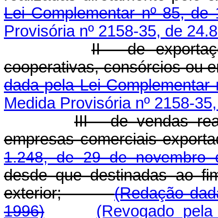
Lei Complementar nº 85, de 
Provisória nº 2158-35, de 24.
II - de exporta
cooperativas, consórcios o
dada pela Lei Complementar 
Medida Provisória nº 2158-35,
III - de vendas re
empresas comerciais exporta
1.248, de 29 de novembro 
desde que destinadas ao fi
exterior;
(Redação dada
1996)
(Revogado pela 