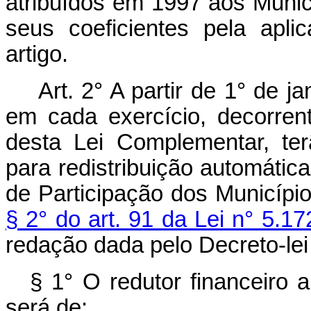
atribuídos em 1997 aos Muni
seus coeficientes pela apl
artigo.
Art. 2° A partir de 1° de j
em cada exercício, decorren
desta Lei Complementar, ter
para redistribuição automátic
de Participação dos Municípi
§ 2° do art. 91 da Lei n° 5.1
redação dada pelo Decreto-lei
§ 1° O redutor financeiro a
será de: