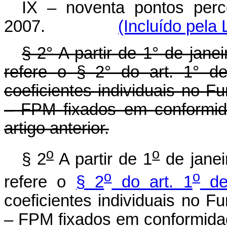
IX – noventa pontos perce
2007.
(Incluído pela
§ 2° A partir de 1° de jane
refere o § 2° do art. 1° d
coeficientes individuais no F
– FPM fixados em conformid
artigo anterior.
o
o
§ 2
A partir de 1
de janei
o
o
refere o
§ 2
do art. 1
de
coeficientes individuais no F
– FPM fixados em conformida