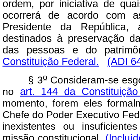
ordem, por iniciativa de qua
ocorrerá de acordo com as
Presidente da República, 
destinados à preservação d
das pessoas e do patrimô
Constituição Federal.
(ADI 6
o
§ 3
Consideram-se esgo
no
art. 144 da Constituiçã
momento, forem eles formalm
Chefe do Poder Executivo Fede
inexistentes ou insuficien
missão constitucional.
(Incluí