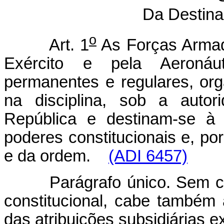
Da Destina
o
Art. 1
As Forças Armada
Exército e pela Aeronáuti
permanentes e regulares, or
na disciplina, sob a auto
República e destinam-se à 
poderes constitucionais e, por 
e da ordem.
(ADI 6457)
Parágrafo único. Sem com
constitucional, cabe també
das atribuições subsidiárias e