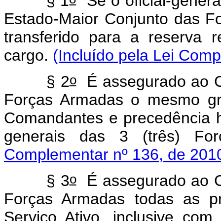
§ 1
Se o oficial-genera
Estado-Maior Conjunto das Fo
transferido para a reserva
cargo.
(Incluído pela Lei Comp
o
§ 2
É assegurado ao C
Forças Armadas o mesmo gra
Comandantes e precedência hi
generais das 3 (três) Fo
Complementar nº 136, de 2010
o
§ 3
É assegurado ao C
Forças Armadas todas as pre
Serviço Ativo, inclusive co