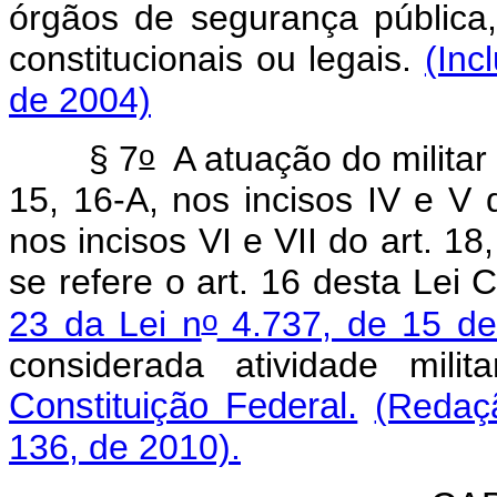
órgãos de segurança pública
constitucionais ou legais.
(Inc
de 2004)
o
§ 7
A atuação do militar 
15, 16-A, nos incisos IV e V do
nos incisos VI e VII do art. 18
se refere o art. 16 desta Le
o
23 da Lei n
4.737, de 15 de
considerada atividade mil
Constituição Federal.
(Redaç
136, de 2010).