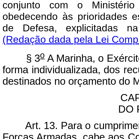
conjunto com o Ministério
obedecendo às prioridades es
de Defesa, explicitadas na
(Redação dada pela Lei Compl
o
§ 3
A Marinha, o Exércit
forma individualizada, dos re
destinados no orçamento do Mi
CAP
DO 
Art. 13. Para o cumprimento
Forças Armadas, cabe aos Co