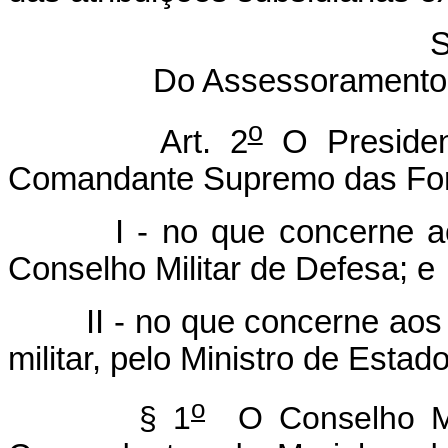
S
Do Assessoramento
o
Art. 2
O Presiden
Comandante Supremo das For
I - no que concerne ao em
Conselho Militar de Defesa; e
II - no que concerne aos d
militar, pelo Ministro de Estad
o
§ 1
O Conselho Mil