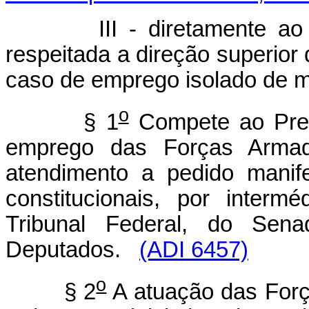
III - diretamente ao re
respeitada a direção superior
caso de emprego isolado de m
o
§ 1
Compete ao Pres
emprego das Forças Armada
atendimento a pedido manif
constitucionais, por inter
Tribunal Federal, do Se
Deputados.
(ADI 6457)
o
§ 2
A atuação das Força