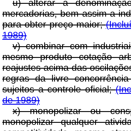
u) alterar a denominaç
mercadorias, bem assim a ind
para obter preço maior;
(Incl
1989)
v) combinar com industriai
mesmo produto cotação arbit
reajustes acima das oscilaçõ
regras da livre concorrênc
sujeitos a controle oficial;
(In
de 1989)
x) monopolizar ou cons
monopolizar qualquer ativi