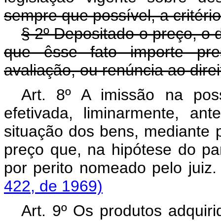
sempre que possível, a critério
§ 2º Depositado o preço, o 
que êsse fato importe pr
avaliação, ou renúncia ao dire
Art. 8º A imissão na po
efetivada, liminarmente, an
situação dos bens, mediante pr
preço que, na hipótese do par
por perito nomeado pelo juiz
422, de 1969)
Art. 9º Os produtos adquir