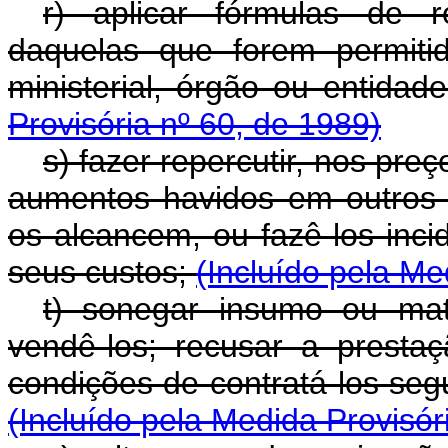
r) aplicar fórmulas de 
daquelas que forem permitid
ministerial, órgão ou entida
Provisória nº 60, de 1989)
s) fazer repercutir, nos pre
aumentos havidos em outros 
os alcancem, ou fazê-los inc
seus custos;
(Incluído pela Me
t) sonegar insumo ou mat
vendê-los; recusar a prest
condições de contratá-los seg
(Incluído pela Medida Provisór