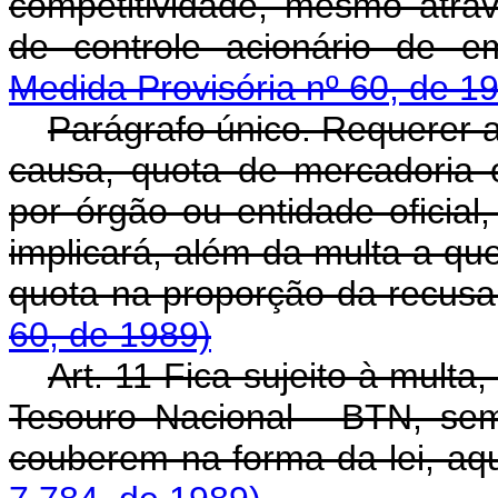
competitividade, mesmo atravé
de controle acionário de e
Medida Provisória nº 60, de 1
Parágrafo único. Requerer a
causa, quota de mercadoria o
por órgão ou entidade oficial
implicará, além da multa a que
quota na proporção da recus
60, de 1989)
Art. 11 Fica sujeito à mult
Tesouro Nacional - BTN, se
couberem na forma da lei, aq