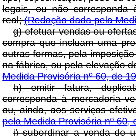
legais, ou não corresponda à 
real;
(Redação dada pela Medid
g) efetuar vendas ou oferta
compra que incluam uma prest
outras formas, pela imposição
na fábrica, ou pela elevação d
Medida Provisória nº 60, de 1
h) emitir fatura, dupl
corresponda à mercadoria ve
ou, ainda, aos serviços efeti
pela Medida Provisória nº 60,
i) subordinar a venda de 