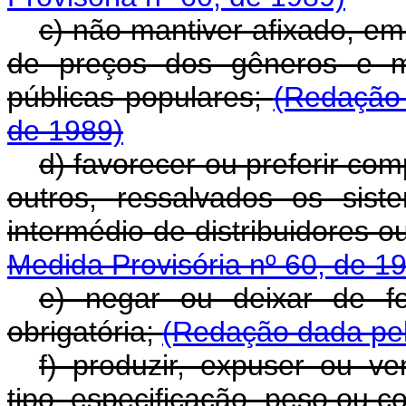
c) não mantiver afixado, em l
de preços dos gêneros e me
públicas populares;
(Redação 
de 1989)
d) favorecer ou preferir co
outros, ressalvados os sis
intermédio de distribuidores 
Medida Provisória nº 60, de 1
e) negar ou deixar de f
obrigatória;
(Redação dada pel
f) produzir, expuser ou v
tipo, especificação, peso ou 