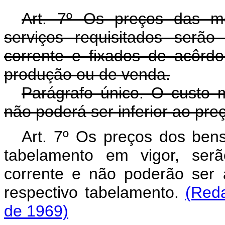
Art. 7º Os preços das m
serviços requisitados ser
corrente e fixados de acôrd
produção ou de venda.
Parágrafo único. O custo m
não poderá ser inferior ao pre
Art. 7º Os preços dos ben
tabelamento em vigor, se
corrente e não poderão ser 
respectivo tabelamento.
(Red
de 1969)