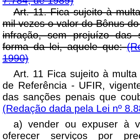
7.784, de 1989)
Art. 11. Fica sujeito à mul
mil vezes o valor do Bônus do
infração, sem prejuízo das
forma da lei, aquele que:
(R
1990)
Art. 11 Fica sujeito à mult
de Referência - UFIR, vigent
das sanções penais que coub
(Redação dada pela Lei nº 8.8
a) vender ou expuser à v
oferecer serviços por pre