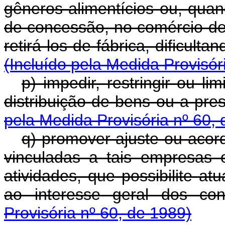
gêneros alimentícios ou, qua
de concessão, no comércio de 
retirá-los de fábrica, dificult
(Incluído pela Medida Provisór
p) impedir, restringir ou l
distribuição de bens ou a pre
pela Medida Provisória nº 60,
q) promover ajuste ou acor
vinculadas a tais empresas 
atividades, que possibilite a
ao interesse geral dos co
Provisória nº 60, de 1989)