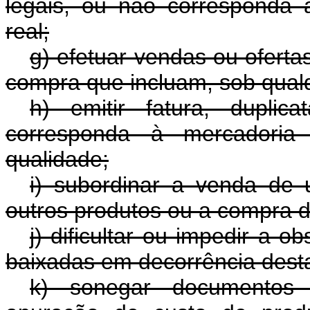
legais, ou não corresponda à 
real;
g) efetuar vendas ou oferta
compra que incluam, sob qual
h) emitir fatura, dupl
corresponda à mercadoria
qualidade;
i) subordinar a venda de
outros produtos ou a compra 
j) dificultar ou impedir a 
baixadas em decorrência desta
k) sonegar documentos 