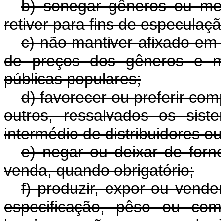
b) sonegar gêneros ou mer
retiver para fins de especulaçã
c) não mantiver afixado em lu
de preços dos gêneros e me
públicas populares;
d) favorecer ou preferir co
outros, ressalvados os sis
intermédio de distribuidores o
e) negar ou deixar de forn
venda, quando obrigatório;
f) produzir, expor ou vend
especificação, pêso ou com