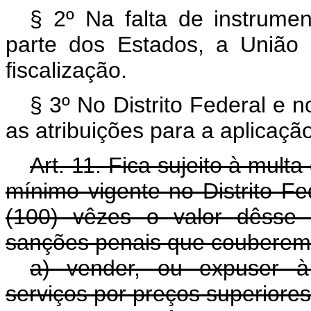
§ 2º Na falta de instrumen
parte dos Estados, a União
fiscalização.
§ 3º No Distrito Federal e n
as atribuições para a aplicação
Art. 11. Fica sujeito à multa
mínimo vigente no Distrito Fe
(100) vêzes o valor dêsse 
sanções penais que couberem 
a) vender, ou expuser à
serviços por preços superiores