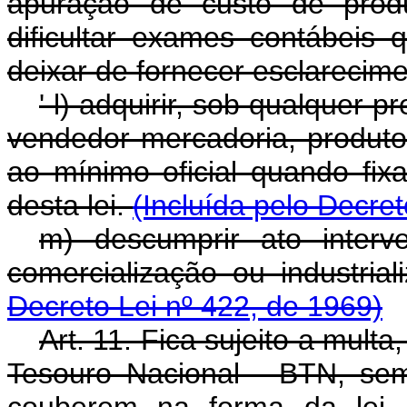
apuração de custo de prod
dificultar exames contábeis 
deixar de fornecer esclarecim
'
l) adquirir, sob qualquer 
vendedor mercadoria, produto
ao mínimo oficial quando fix
desta lei.
(Incluída pelo Decret
m) descumprir ato interv
comercialização ou industria
Decreto Lei nº 422, de 1969)
Art. 11. Fica sujeito a mult
Tesouro Nacional - BTN, se