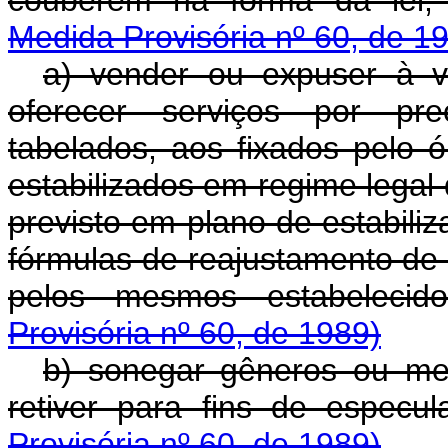
couberem na forma da lei,
Medida Provisória nº 60, de 1
a) vender ou expuser à v
oferecer serviços por pre
tabelados, aos fixados pelo 
estabilizados em regime legal 
previsto em plano de estabili
fórmulas de reajustamento de
pelos mesmos estabelecid
Provisória nº 60, de 1989)
b) sonegar gêneros ou mer
retiver para fins de especu
Provisória nº 60, de 1989)