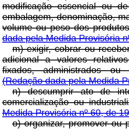
modificação essencial ou d
embalagem, denominação, marca
volume ou peso dos produtos
dada pela Medida Provisória n
m) exigir, cobrar ou receb
adicional a valores relativ
fixados, administrados ou 
(Redação dada pela Medida Pro
n) descumprir ato de in
comercialização ou industria
Medida Provisória nº 60, de 1
o) organizar, promover ou p