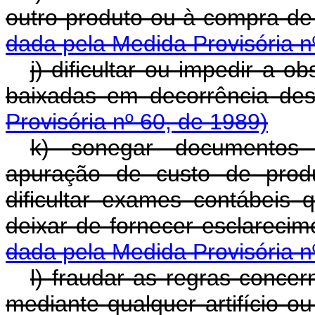
outro produto ou à compra d
dada pela Medida Provisória n
j) dificultar ou impedir a 
baixadas em decorrência des
Provisória nº 60, de 1989)
k) sonegar documentos 
apuração de custo de prod
dificultar exames contábeis 
deixar de fornecer esclareci
dada pela Medida Provisória n
l) fraudar as regras concer
mediante qualquer artifício ou