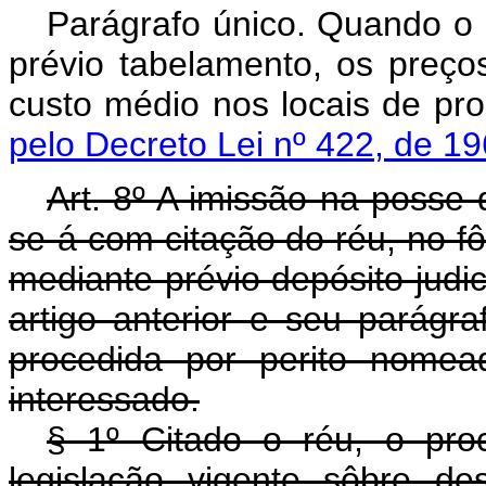
Parágrafo único. Quando o 
prévio tabelamento, os preço
custo médio nos locais de p
pelo Decreto Lei nº 422, de 19
Art. 8º A imissão na posse
se-á com citação do réu, no 
mediante prévio depósito judic
artigo anterior e seu parágr
procedida por perito nomea
interessado.
§ 1º Citado o réu, o pro
legislação vigente sôbre de