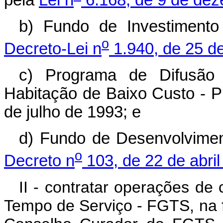
pela
Lei n
6.168, de 9 de dez
b) Fundo de Investimento
o
Decreto-Lei n
1.940, de 25 d
c) Programa de Difusão 
Habitação de Baixo Custo - 
de julho de 1993; e
d) Fundo de Desenvolvimen
o
Decreto n
103, de 22 de abri
II - contratar operações de
Tempo de Serviço - FGTS, na f