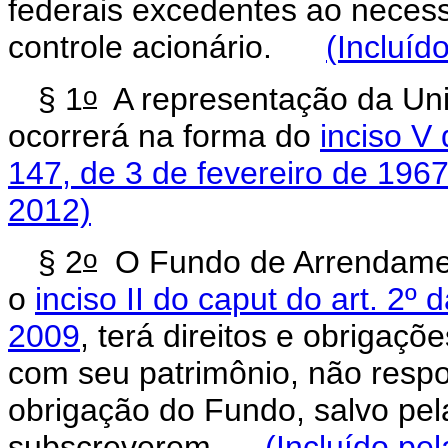
federais excedentes ao neces
controle acionário.
(Incluíd
o
§ 1
A representação da Uni
ocorrerá na forma do
inciso V 
147, de 3 de fevereiro de 196
2012)
o
§ 2
O Fundo de Arrendament
o
inciso II do caput do art. 2º 
2009
, terá direitos e obrigaçõ
com seu patrimônio, não respo
obrigação do Fundo, salvo pel
subscreverem.
(Incluído pe