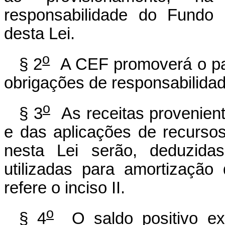
responsabilidade do Fundo 
desta Lei.
o
§ 2
A CEF promoverá o pag
obrigações de responsabilida
o
§ 3
As receitas provenien
e das aplicações de recursos
nesta Lei serão, deduzida
utilizadas para amortizaçã
refere o inciso II.
o
§ 4
O saldo positivo exi