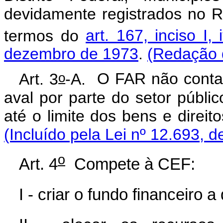
devidamente registrados no R
termos do
art. 167, inciso I,
dezembro de 1973
.
(Redação d
o
Art. 3
-A.
O FAR não contar
aval por parte do setor públi
até o limite dos bens e dire
(Incluído pela Lei nº 12.693, d
o
Art. 4
Compete à CEF:
I - criar o fundo financeiro a