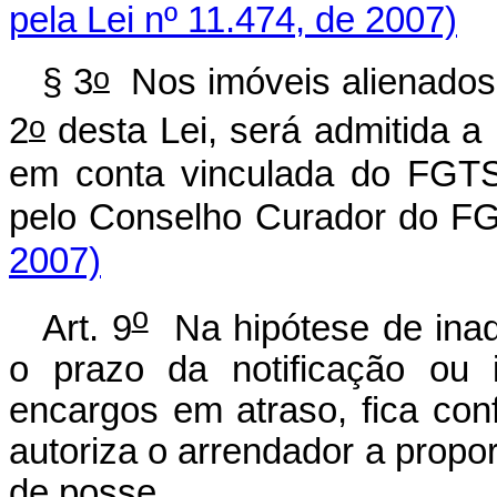
pela Lei nº 11.474, de 2007)
o
§ 3
Nos imóveis alienados n
o
2
desta Lei, será admitida a 
em conta vinculada do FGTS
pelo Conselho Curador do F
2007)
o
Art. 9
Na hipótese de inad
o prazo da notificação ou 
encargos em atraso, fica con
autoriza o arrendador a propo
de posse.