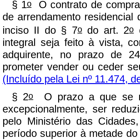
o
§ 1
O contrato de compra 
de arrendamento residencial 
o
o
inciso II do § 7
do art. 2
d
integral seja feito à vista, 
adquirente, no prazo de 24
prometer vender ou ceder seu
(Incluído pela Lei nº 11.474, d
o
§ 2
O prazo a que se r
excepcionalmente, ser reduzi
pelo Ministério das Cidade
período superior à metade do