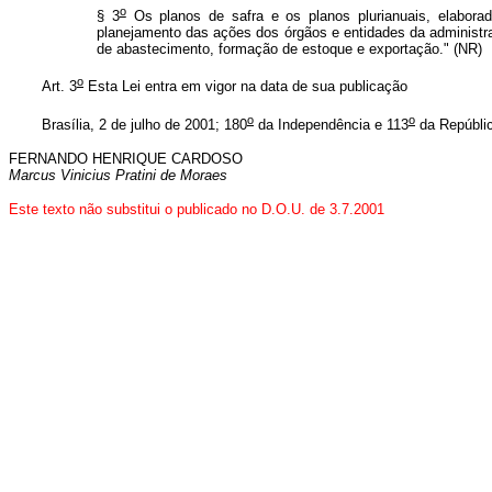
o
§ 3
Os planos de safra e os planos plurianuais, elabora
planejamento das ações dos órgãos e entidades da administraç
de abastecimento, formação de estoque e exportação." (NR)
o
Art. 3
Esta Lei entra em vigor na data de sua publicação
o
o
Brasília, 2 de julho de 2001; 180
da Independência e 113
da Repúbli
FERNANDO HENRIQUE CARDOSO
Marcus Vinicius Pratini de Moraes
Este texto não substitui o publicado no D.O.U. de 3.7.2001