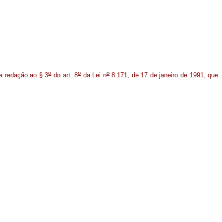
o
o
o
a redação ao § 3
do art. 8
da Lei n
8.171, de 17 de janeiro de 1991, que