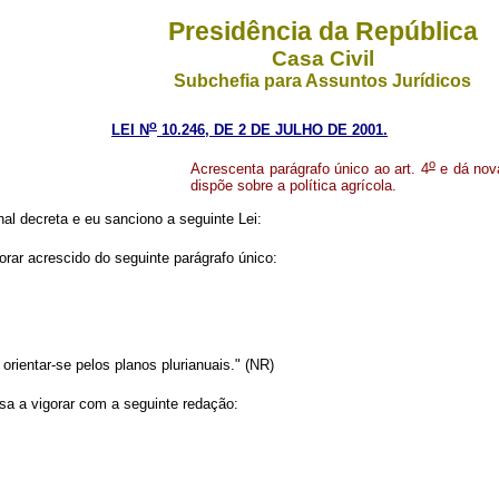
Presidência da República
Casa Civil
Subchefia para Assuntos Jurídicos
o
LEI N
10.246, DE 2 DE JULHO DE 2001.
o
Acrescenta parágrafo único ao art. 4
e dá nov
dispõe sobre a política agrícola.
l decreta e eu sanciono a seguinte Lei:
orar acrescido do seguinte parágrafo único:
orientar-se pelos planos plurianuais." (NR)
sa a vigorar com a seguinte redação: