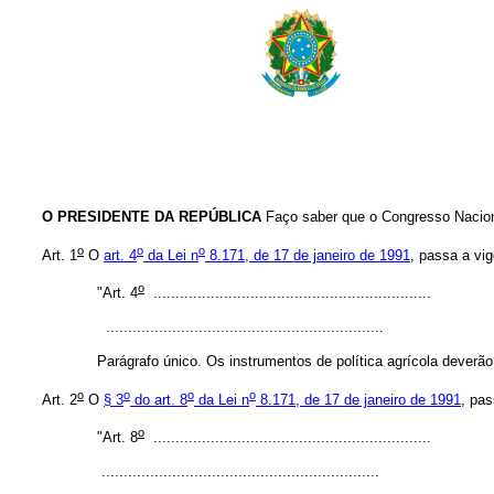
O PRESIDENTE DA REPÚBLICA
Faço saber que o Congresso Naciona
o
o
o
Art. 1
O
art. 4
da Lei n
8.171, de 17 de janeiro de 1991
, passa a vig
o
"Art. 4
...............................................................
...............................................................
Parágrafo único. Os instrumentos de política agrícola deverão 
o
o
o
o
Art. 2
O
§ 3
do art. 8
da Lei n
8.171, de 17 de janeiro de 1991
, pas
o
"Art. 8
...............................................................
...............................................................