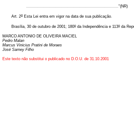
............................................................................."(NR)
o
Art. 2
Esta Lei entra em vigor na data de sua publicação.
o
o
Brasília, 30 de outubro de 2001; 180
da Independência e 113
da Repú
MARCO ANTONIO DE OLIVEIRA MACIEL
Pedro Malan
Marcus Vinicius Pratini de Moraes
José Sarney Filho
Este texto não substitui o publicado no D.O.U. de 31.10.2001