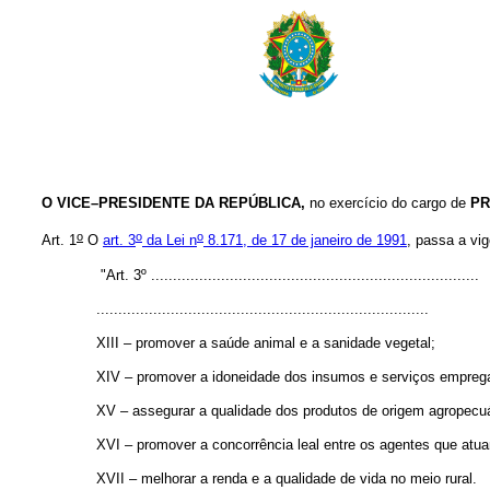
O VICE–PRESIDENTE DA REPÚBLICA,
no exercício do cargo de
PR
o
o
o
Art. 1
O
art. 3
da Lei n
8.171, de 17 de janeiro de 1991
, passa a vig
"Art. 3º ...........................................................................
............................................................................
XIII – promover a saúde animal e a sanidade vegetal;
XIV – promover a idoneidade dos insumos e serviços emprega
XV – assegurar a qualidade dos produtos de origem agropecuá
XVI – promover a concorrência leal entre os agentes que atua
XVII – melhorar a renda e a qualidade de vida no meio rural.