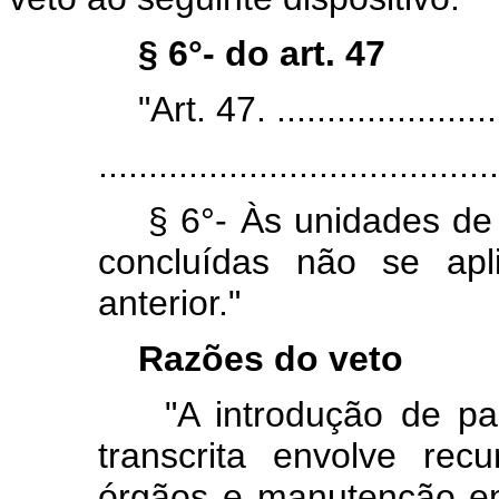
§ 6°- do art. 47
"Art. 47. .........................
........................................
§ 6°- Às unidades de 
concluídas não se apl
anterior."
Razões do veto
"A introdução de par
transcrita envolve re
órgãos e manutenção em