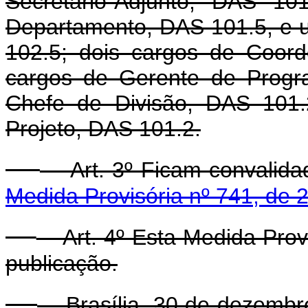
Secretário-Adjunto, DAS 1
Departamento, DAS 101.5, e 
102.5; dois cargos de Coor
cargos de Gerente de Progr
Chefe de Divisão, DAS 101.
Projeto, DAS 101.2.
Art. 3º Ficam convalidad
Medida Provisória nº 741, de
Art. 4º Esta Medida Provi
publicação.
Brasília, 30 de dezembro