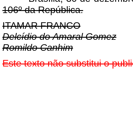
106º da República.
ITAMAR FRANCO
Delcídio do Amaral Gomez
Romildo Canhim
Este texto não substitui o pub