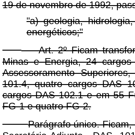
19 de novembro de 1992, pass
"a) geologia, hidrologia
energéticos;"
Art. 2º Ficam transform
Minas e Energia, 24 cargos
Assessoramento Superiores
101.4, quatro cargos DAS 1
cargos DAS 102.1 e em 55 Fu
FG-1 e quatro FG-2.
Parágrafo único. Ficam,