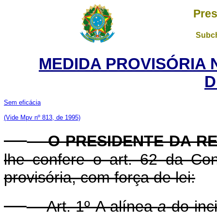
Pres
Subch
MEDIDA PROVISÓRIA 
D
Sem eficácia
(Vide Mpv nº 813, de 1995)
O PRESIDENTE DA RE
lhe confere o art. 62 da Con
provisória, com força de lei:
Art. 1º A alínea
a
do inci