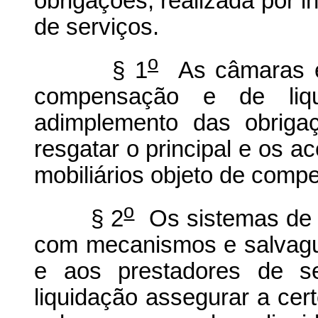
obrigações, realizada por 
de serviços.
o
§ 1
As câmaras e 
compensação e de liq
adimplemento das obrigaç
resgatar o principal e os ac
mobiliários objeto de comp
o
§ 2
Os sistemas de 
com mecanismos e salvag
e aos prestadores de s
liquidação assegurar a cer