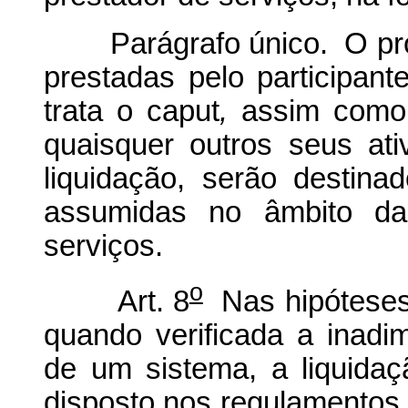
Parágrafo único. O produ
prestadas pelo participan
trata o caput
,
assim como o
quaisquer outros seus at
liquidação, serão destina
assumidas no âmbito da
serviços.
o
Art. 8
Nas hipóteses d
quando verificada a inadim
de um sistema, a liquida
disposto nos regulamentos