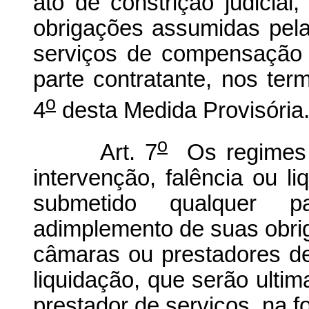
ato de constrição judicia
obrigações assumidas pela
serviços de compensação 
parte contratante, nos te
o
4
desta Medida Provisória
o
Art. 7
Os regimes de
intervenção, falência ou li
submetido qualquer pa
adimplemento de suas obri
câmaras ou prestadores d
liquidação, que serão ulti
prestador de serviços, na 