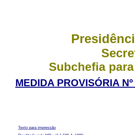
Presidênci
Secre
Subchefia para
MEDIDA PROVISÓRIA Nº 
Texto para impressão