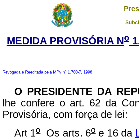
Pres
Subch
o
MEDIDA PROVISÓRIA N
1
Revogada e Reeditada pela MPv nº 1.760-7, 1998
O PRESIDENTE DA REP
lhe confere o art. 62 da Con
Provisória, com força de lei:
o
o
Art 1
Os arts. 6
e 16 da