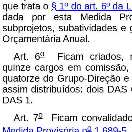
que trata o
§ 1º do art. 6º da 
dada por esta Medida Pro
subprojetos, subatividades e
Orçamentária Anual.
o
Art. 6
Ficam criados, na
quinze cargos em comissão,
quatorze do Grupo-Direção e
assim distribuídos: dois DAS
DAS 1.
o
Art. 7
Ficam convalidado
o
Medida Provisória n
1.689-5,