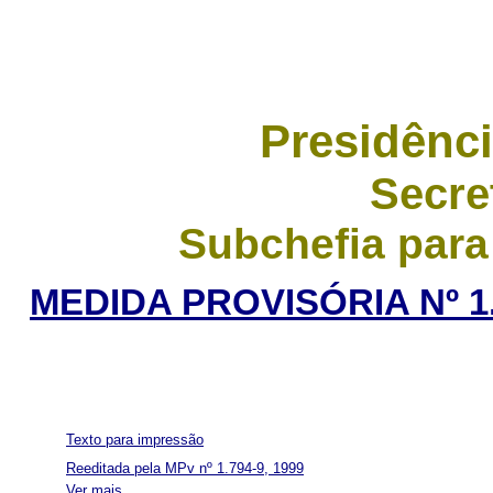
Presidênci
Secre
Subchefia para
MEDIDA PROVISÓRIA Nº 1
Texto para impressão
Reeditada pela MPv nº 1.794-9, 1999
Ver mais...