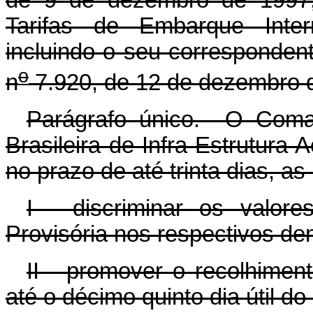
Tarifas de Embarque Intern
incluindo o seu correspondente
o
n
7.920, de 12 de dezembro 
Parágrafo único. O Coma
Brasileira de Infra-Estrutura
no prazo de até trinta dias, a
I - discriminar os valor
Provisória nos respectivos de
II - promover o recolhimen
até o décimo quinto dia útil 