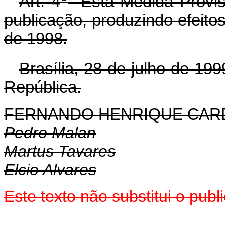
Art. 4
Esta Medida Provisó
publicação, produzindo efeitos 
de 1998.
Brasília, 28 de julho de 199
República.
FERNANDO HENRIQUE CA
Pedro Malan
Martus Tavares
Elcio Alvares
Este texto não substitui o pub