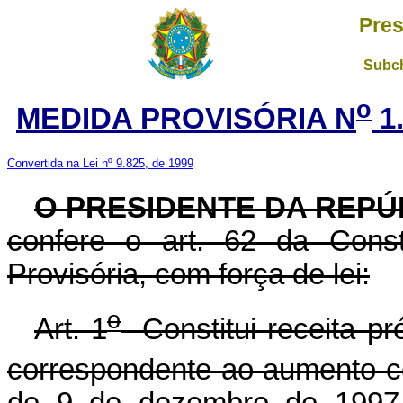
Pres
Subch
o
MEDIDA PROVISÓRIA N
1.
Convertida na Lei nº 9.825, de 1999
O PRESIDENTE DA REPÚ
confere o art. 62 da Const
Provisória, com força de lei:
o
Art. 1
Constitui receita pr
correspondente ao aumento co
de 9 de dezembro de 1997, 