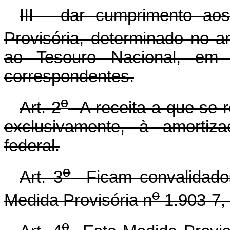
III - dar cumprimento aos
Provisória, determinado no ar
ao Tesouro Nacional, em 
correspondentes.
o
Art. 2
A receita a que se re
exclusivamente, à amortiza
federal.
o
Art. 3
Ficam convalidados
o
Medida Provisória n
1.903-7, 
o