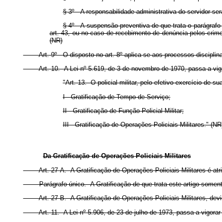
§ 3º A responsabilidade administrativa do servidor ser
§ 4º A suspensão preventiva de que trata o parágrafo ún
art. 43, ou no caso de recebimento de denúncia pelos crim
(NR)
Art. 9º O disposto no art. 8º aplica-se aos processos disciplin
Art. 10. A Lei nº 5.619, de 3 de novembro de 1970, passa a vigo
"Art. 13. O policial militar, pelo efetivo exercício de s
I - Gratificação de Tempo de Serviço;
II - Gratificação de Função Policial Militar;
III - Gratificação de Operações Policiais Militares." (NR
Da Gratificação de Operações Policiais Militares
Art. 27-A. A Gratificação de Operações Policiais Militares é atribuí
Parágrafo único. A Gratificação de que trata este artigo somente é 
Art. 27-B. A Gratificação de Operações Policiais Militares, devida 
Art. 11. A Lei nº 5.906, de 23 de julho de 1973, passa a vigorar 