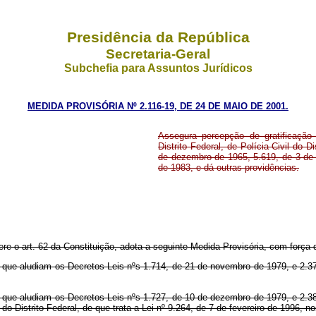
Presidência da República
Secretaria-Geral
Subchefia para Assuntos Jurídicos
MEDIDA PROVISÓRIA Nº 2.116-19, DE 24 DE MAIO DE 2001.
Assegura percepção de gratificação 
Distrito Federal, de Polícia Civil do D
de dezembro de 1965, 5.619, de 3 de 
de 1983, e dá outras providências.
ere o art. 62 da Constituição, adota a seguinte Medida Provisória, com força d
e aludiam os Decretos-Leis nºs 1.714, de 21 de novembro de 1979, e 2.37
e aludiam os Decretos-Leis nºs 1.727, de 10 de dezembro de 1979, e 2.38
 do Distrito Federal, de que trata a Lei nº 9.264, de 7 de fevereiro de 1996, n