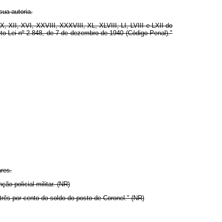
sua autoria.
, XII, XVI, XXVIII, XXXVIII, XL, XLVIII, LI, LVIII e LXII do
eto-Lei nº 2.848, de 7 de dezembro de 1940 (Código Penal)."
ares.
o policial militar. (NR)
rês por cento do soldo do posto de Coronel." (NR)