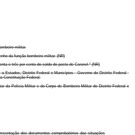
mbeiro-militar.
enho da função bombeiro-militar. (NR)
enta e três por cento do soldo do posto de Coronel." (NR)
a Estados, Distrito Federal e Municípios - Governo do Distrito Federal -
a Constituição Federal.
r da Polícia Militar e do Corpo de Bombeiro Militar do Distrito Federal e
 apresentação dos documentos comprobatórios das situações