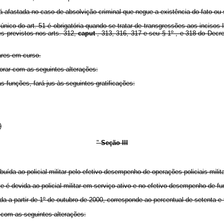
á afastada no caso de absolvição criminal que negue a existência do fato ou 
ico do art. 51 é obrigatória quando se tratar de transgressões aos incisos IX
es previstos nos arts. 312,
caput
, 313, 316, 317 e seu § 1º , e 318 do Decr
ares em curso.
rar com as seguintes alterações:
uas funções, fará jus às seguintes gratificações:
)
"
Seção III
da ao policial militar pelo efetivo desempenho de operações policiais milit
devida ao policial militar em serviço ativo e no efetivo desempenho de funçã
a partir de 1º de outubro de 2000, corresponde ao percentual de setenta e t
com as seguintes alterações: