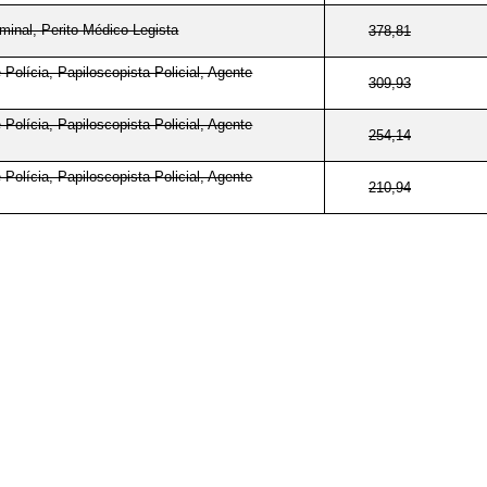
iminal, Perito Médico-Legista
378,81
 Polícia, Papiloscopista Policial, Agente
309,93
 Polícia, Papiloscopista Policial, Agente
254,14
 Polícia, Papiloscopista Policial, Agente
210,94