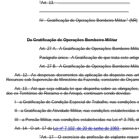
"Art. 13. ..........................................................
........................................................................
IV - Gratificação de Operações Bombeiro-Militar." (NR)
Da Gratificação de Operações Bombeiro-Militar
Art. 27-A. A Gratificação de Operações Bombeiro-Milita
Parágrafo único. A Gratificação de que trata este arti
Art. 27-B. A Gratificação de Operações Bombeiro-Milita
Art. 12. As despesas decorrentes da aplicação do disposto nos arts
Recursos sob Supervisão do Ministério da Fazenda, constante do Orçamento
Art. 13. Até que seja editada lei que disponha sobre as obrigações,
dos ex-Territórios de Roraima e do Amapá, continuam sendo devidas:
I - a Gratificação de Condição Especial de Trabalho, nas condições 
II - a Gratificação de Atividade Militar, nas condições estabelecidas
III - a Pensão Militar, nas condições estabelecidas na Lei nº 3.765
Art. 14. O art. 17 da
Lei nº 7.102, de 20 de junho de 1983
, passa a 
"Art. 17. O exercício da profissão de vigilante requ