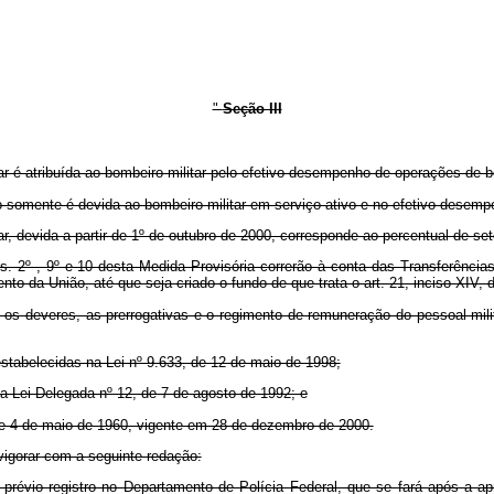
"
Seção III
r é atribuída ao bombeiro-militar pelo efetivo desempenho de operações de bo
go somente é devida ao bombeiro-militar em serviço ativo e no efetivo desemp
r, devida a partir de 1º de outubro de 2000, corresponde ao percentual de set
. 2º , 9º e 10 desta Medida Provisória correrão à conta das Transferências 
 da União, até que seja criado o fundo de que trata o art. 21, inciso XIV, d
 os deveres, as prerrogativas e o regimento de remuneração do pessoal milita
estabelecidas na Lei nº 9.633, de 12 de maio de 1998;
 na Lei Delegada nº 12, de 7 de agosto de 1992; e
, de 4 de maio de 1960, vigente em 28 de dezembro de 2000.
vigorar com a seguinte redação:
er prévio registro no Departamento de Polícia Federal, que se fará após a