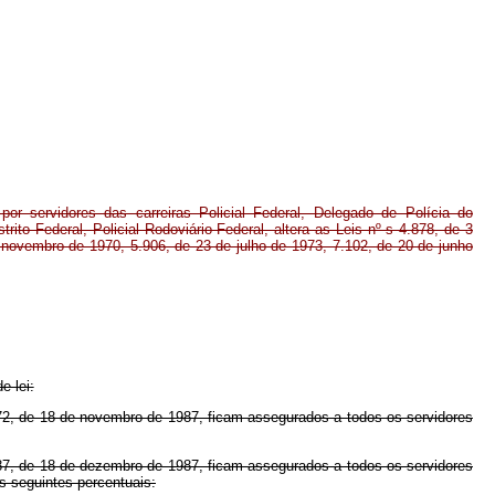
por servidores das carreiras Policial Federal, Delegado de Polícia do
istrito Federal, Policial Rodoviário Federal, altera as Leis nº s 4.878, de 3
novembro de 1970, 5.906, de 23 de julho de 1973, 7.102, de 20 de junho
e lei:
2, de 18 de novembro de 1987, ficam assegurados a todos os servidores
7, de 18 de dezembro de 1987, ficam assegurados a todos os servidores
os seguintes percentuais: