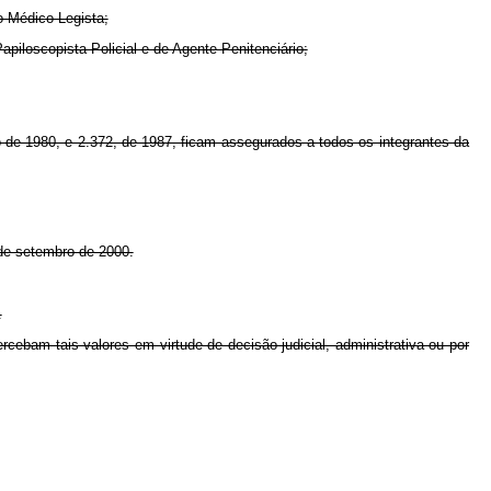
o Médico-Legista;
iloscopista Policial e de Agente Penitenciário;
de 1980, e 2.372, de 1987, ficam assegurados a todos os integrantes da
 de setembro de 2000.
.
ebam tais valores em virtude de decisão judicial, administrativa ou por