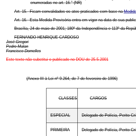
enumeradas no art. 16." (NR)
Art. 15. Ficam convalidados os atos praticados com base na
Medida
Art. 16. Esta Medida Provisória entra em vigor na data de sua publi
Brasília, 24 de maio de 2001; 180º da Independência e 113º da Repúb
FERNANDO HENRIQUE CARDOSO
José Gregori
Pedro Malan
Francisco Dornelles
Este texto não substitui o publicado no DOU de 25.5.2001
(Anexo III à Lei nº 9.264, de 7 de fevereiro de 1996)
CLASSES
CARGOS
ESPECIAL
Delegado de Polícia, Perito Cr
PRIMEIRA
Delegado de Polícia, Perito Cr