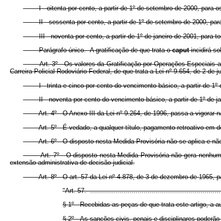
I - oitenta por cento, a partir de 1º de setembro de 2000, para os
II - sessenta por cento, a partir de 1º de setembro de 2000, para o
III - noventa por cento, a partir de 1º de janeiro de 2001, para tod
Parágrafo único. A gratificação de que trata o
caput
incidirá s
Art. 3º Os valores da Gratificação por Operações Especiais a que 
Carreira Policial Rodoviário Federal, de que trata a Lei nº 9.654, de 2 de
I - trinta e cinco por cento do vencimento básico, a partir de 1º 
II - noventa por cento do vencimento básico, a partir de 1º de ja
Art. 4º O Anexo III da Lei nº 9.264, de 1996, passa a vigorar na f
Art. 5º É vedado, a qualquer título, pagamento retroativo em dec
Art. 6º O disposto nesta Medida Provisória não se aplica e não se 
Art. 7º O disposto nesta Medida Provisória não gera nenhum efeito
extensão administrativa de decisão judicial.
Art. 8º O art. 57 da Lei nº 4.878, de 3 de dezembro de 1965, pa
"Art. 57. ..................................................................
§ 1º Recebidas as peças de que trata este artigo, a aut
§ 2º As sanções civis, penais e disciplinares poderão