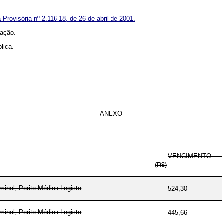
 Provisória nº 2.116-18, de 26 de abril de 2001.
cação.
lica.
ANEXO
VENCIMENTO 
(R$)
iminal, Perito Médico-Legista
524,30
iminal, Perito Médico-Legista
445,66