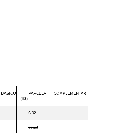
BÁSICO
PARCELA COMPLEMENTAR
(R$)
6,02
77,63