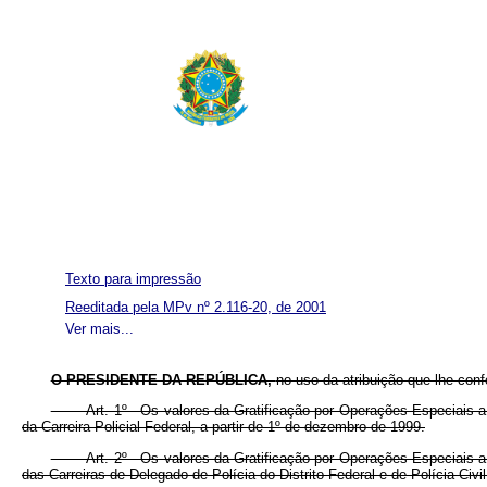
Texto para impressão
Reeditada pela MPv nº 2.116-20, de 2001
Ver mais...
O PRESIDENTE DA REPÚBLICA,
no uso da atribuição que lhe conf
Art. 1º Os valores da Gratificação por Operações Especiais a qu
da Carreira Policial Federal, a partir de 1º de dezembro de 1999.
Art. 2º Os valores da Gratificação por Operações Especiais a qu
das Carreiras de Delegado de Polícia do Distrito Federal e de Polícia Civil