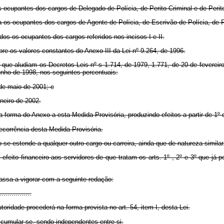
 ocupantes dos cargos de Delegado de Polícia, de Perito Criminal e de Perit
s ocupantes dos cargos de Agente de Polícia, de Escrivão de Polícia, de Pap
os os ocupantes dos cargos referidos nos incisos I e II.
obre os valores constantes do Anexo III da Lei nº 9.264, de 1996.
aludiam os Decretos-Leis nº s 1.714, de 1979, 1.771, de 20 de fevereiro 
 junho de 1998, nos seguintes percentuais:
de maio de 2001; e
neiro de 2002.
orma do Anexo a esta Medida Provisória, produzindo efeitos a partir de 1º
orrência desta Medida Provisória.
estende a qualquer outro cargo ou carreira, ainda que de natureza similar
 financeiro aos servidores de que tratam os arts. 1º , 2º e 3º que já perc
ssa a vigorar com a seguinte redação:
................
oridade procederá na forma prevista no art. 54, item I, desta Lei.
 cumular-se, sendo independentes entre si.