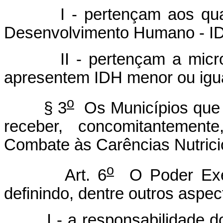
I - pertençam aos quator
Desenvolvimento Humano - I
II - pertençam a microrr
apresentem IDH menor ou igua
o
§ 3
Os Municípios que 
receber, concomitantement
Combate às Carências Nutrici
o
Art. 6
O Poder Exec
definindo, dentre outros aspec
I - a responsabilidade do M