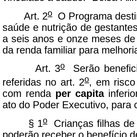
o
Art. 2
O Programa desti
saúde e nutrição de gestantes
a seis anos
e onze meses
de
da renda familiar para melhori
o
Art. 3
Serão benefic
o
referidas no art. 2
, em risco
com renda
per capita
inferio
ato do Poder Executivo, para c
o
§ 1
Crianças filhas de 
poderão receber o benefício 