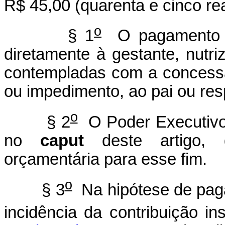
R$ 45,00 (quarenta e cinco rea
o
§ 1
O pagamento de 
diretamente à gestante, nutr
contempladas com a concessã
ou impedimento, ao pai ou res
o
§ 2
O Poder Executivo p
no
caput
deste artigo, d
orçamentária para esse fim.
o
§ 3
Na hipótese de paga
incidência da contribuição in