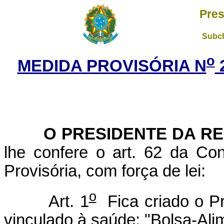
Pres
Subch
o
MEDIDA PROVISÓRIA N
2
O PRESIDENTE DA RE
lhe confere o art. 62 da Con
Provisória, com força de lei:
o
Art. 1
Fica criado o P
vinculado à saúde: "Bolsa-Ali