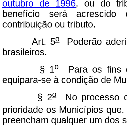
outubro de 1996
, ou do tri
benefício será acrescido 
contribuição ou tributo.
o
Art. 5
Poderão aderir
brasileiros.
o
§ 1
Para os fins d
equipara-se à condição de Mun
o
§ 2
No processo de
prioridade os Municípios que,
preencham qualquer um dos se