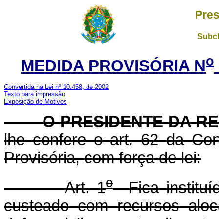
Pres
Subch
o
MEDIDA PROVISÓRIA N
Convertida na Lei nº 10.458, de 2002
Texto para impressão
Exposição de Motivos
O PRESIDENTE DA RE
lhe confere o art. 62 da Con
Provisória, com força de lei:
o
Art. 1
Fica instituí
custeado com recursos aloc