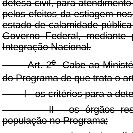
defesa civil, para atendimento 
pelos efeitos da estiagem no
estado de calamidade pública
Governo Federal, mediante 
Integração Nacional.
o
Art. 2
Cabe ao Ministér
do Programa de que trata o art
I - os critérios para a dete
II - os órgãos respons
população no Programa;