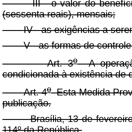
III - o valor do benefício
(sessenta reais), mensais;
IV - as exigências a serem 
V - as formas de controle 
o
Art. 3
A operação
condicionada à existência de d
o
Art. 4
Esta Medida Provi
publicação.
Brasília, 13 de fevereiro 
114º da República.