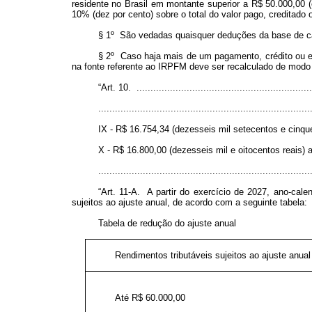
residente no Brasil em montante superior a R$ 50.000,00 
10% (dez por cento) sobre o total do valor pago, creditado 
§ 1º São vedadas quaisquer deduções da base de cá
§ 2º Caso haja mais de um pagamento, crédito ou e
na fonte referente ao IRPFM deve ser recalculado de modo 
“Art. 10. ................................................................
............................................................................
IX - R$ 16.754,34 (dezesseis mil setecentos e cinquen
X - R$ 16.800,00 (dezesseis mil e oitocentos reais) a
...........................................................................
“Art. 11-A. A partir do exercício de 2027, ano-cal
sujeitos ao ajuste anual, de acordo com a seguinte tabela:
Tabela de redução do ajuste anual
Rendimentos tributáveis sujeitos ao ajuste anual
Até R$ 60.000,00