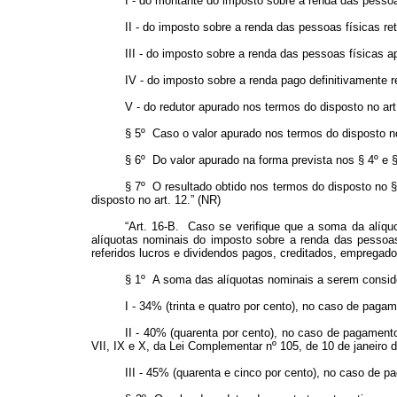
I - do montante do imposto sobre a renda das pessoas
II - do imposto sobre a renda das pessoas físicas r
III - do imposto sobre a renda das pessoas físicas 
IV - do imposto sobre a renda pago definitivamente 
V - do redutor apurado nos termos do disposto no art
§ 5º Caso o valor apurado nos termos do disposto no
§ 6º Do valor apurado na forma prevista nos § 4º e 
§ 7º O resultado obtido nos termos do disposto no §
disposto no art. 12.” (NR)
“Art. 16-B. Caso se verifique que a soma da alíquo
alíquotas nominais do imposto sobre a renda das pessoas
referidos lucros e dividendos pagos, creditados, empregado
§ 1º A soma das alíquotas nominais a serem consider
I - 34% (trinta e quatro por cento), no caso de pagam
II - 40% (quarenta por cento), no caso de pagamento d
VII, IX e X, da Lei Complementar nº 105, de 10 de janeiro 
III - 45% (quarenta e cinco por cento), no caso de pa