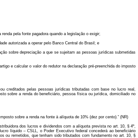
renda pela fonte pagadora quando a legislação o exigir;
ade autorizada a operar pelo Banco Central do Brasil; e
ação sobre depreciação a que se sujeitam as pessoas jurídicas submetidas
rtigo e calcular o valor do redutor na declaração pré-preenchida do imposto
u creditados pelas pessoas jurídicas tributadas com base no lucro real,
to sobre a renda do beneficiário, pessoa física ou jurídica, domiciliado no
imposto sobre a renda na fonte à alíquota de 10% (dez por cento).” (NR)
tribuidora dos lucros e dividendos com a alíquota prevista no art. 10, § 4º,
ucro líquido – CSLL, o Poder Executivo federal concederá ao beneficiário
ados ou remetidos, que tenham sido tributados com fundamento no art. 10, §