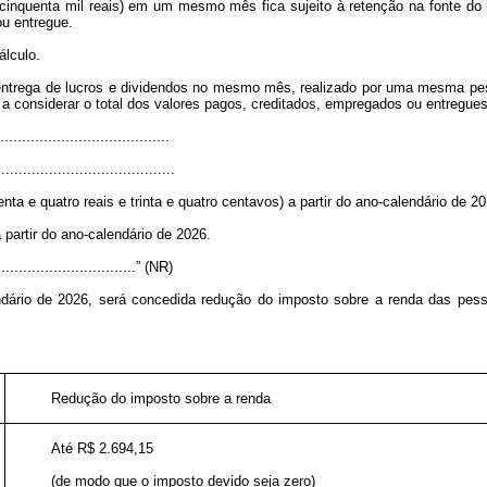
(cinquenta mil reais) em um mesmo mês fica sujeito à retenção na fonte d
ou entregue.
lculo.
ntrega de lucros e dividendos no mesmo mês, realizado por uma mesma pesso
a considerar o total dos valores pagos, creditados, empregados ou entregue
......................................
.........................................
ta e quatro reais e trinta e quatro centavos) a partir do ano-calendário de 2
 partir do ano-calendário de 2026.
.................................” (NR)
endário de 2026, será concedida redução do imposto sobre a renda das pess
Redução do imposto sobre a renda
Até R$ 2.694,15
(de modo que o imposto devido seja zero)