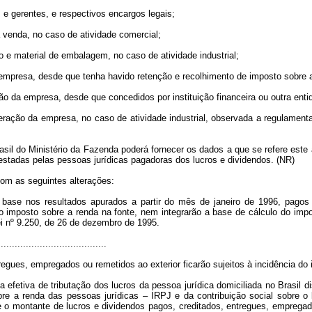
s e gerentes, e respectivos encargos legais;
 venda, no caso de atividade comercial;
do e material de embalagem, no caso de atividade industrial;
empresa, desde que tenha havido retenção e recolhimento de imposto sobre a 
o da empresa, desde que concedidos por instituição financeira ou outra entid
ração da empresa, no caso de atividade industrial, observada a regulament
sil do Ministério da Fazenda poderá fornecer os dados a que se refere este a
restadas pelas pessoas jurídicas pagadoras dos lucros e dividendos. (NR)
com as seguintes alterações:
base nos resultados apurados a partir do mês de janeiro de 1996, pagos o
do imposto sobre a renda na fonte, nem integrarão a base de cálculo do impos
Lei nº 9.250, de 26 de dezembro de 1995.
.......................................
egues, empregados ou remetidos ao exterior ficarão sujeitos à incidência do 
 efetiva de tributação dos lucros da pessoa jurídica domiciliada no Brasil dis
e a renda das pessoas jurídicas – IRPJ e da contribuição social sobre o l
bre o montante de lucros e dividendos pagos, creditados, entregues, empreg