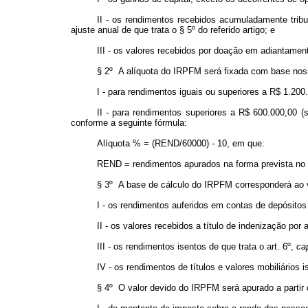
II - os rendimentos recebidos acumuladamente tribu
ajuste anual de que trata o § 5º do referido artigo; e
III - os valores recebidos por doação em adiantamen
§ 2º A alíquota do IRPFM será fixada com base nos 
I - para rendimentos iguais ou superiores a R$ 1.200
II - para rendimentos superiores a R$ 600.000,00 (s
conforme a seguinte fórmula:
Alíquota % = (REND/60000) - 10, em que:
REND = rendimentos apurados na forma prevista no 
§ 3º A base de cálculo do IRPFM corresponderá ao v
I - os rendimentos auferidos em contas de depósito
II - os valores recebidos a título de indenização por
III - os rendimentos isentos de que trata o art. 6º,
ca
IV - os rendimentos de títulos e valores mobiliários
§ 4º O valor devido do IRPFM será apurado a partir 