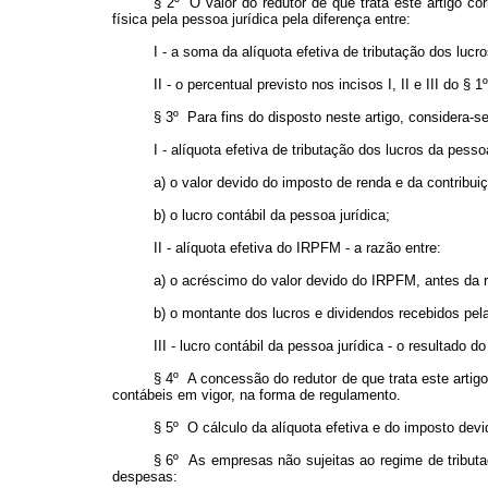
§ 2º O valor do redutor de que trata este artigo c
física pela pessoa jurídica pela diferença entre:
I - a soma da alíquota efetiva de tributação dos lucr
II - o percentual previsto nos incisos I, II e III do § 1º
§ 3º Para fins do disposto neste artigo, considera-se
I - alíquota efetiva de tributação dos lucros da pesso
a) o valor devido do imposto de renda e da contribuiç
b) o lucro contábil da pessoa jurídica;
II - alíquota efetiva do IRPFM - a razão entre:
a) o acréscimo do valor devido do IRPFM, antes da r
b) o montante dos lucros e dividendos recebidos pela
III - lucro contábil da pessoa jurídica - o resultado 
§ 4º A concessão do redutor de que trata este artig
contábeis em vigor, na forma de regulamento.
§ 5º O cálculo da alíquota efetiva e do imposto dev
§ 6º As empresas não sujeitas ao regime de tributaç
despesas: