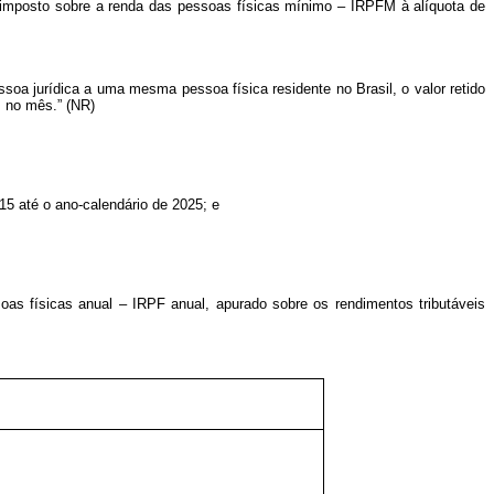
o imposto sobre a renda das pessoas físicas mínimo – IRPFM à alíquota de
a jurídica a uma mesma pessoa física residente no Brasil, o valor retido
s no mês.” (NR)
015 até o ano-calendário de 2025; e
oas físicas anual – IRPF anual, apurado sobre os rendimentos tributáveis