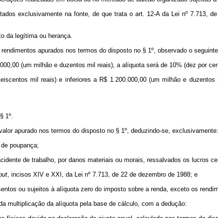
tados exclusivamente na fonte, de que trata o art. 12-A da Lei nº 7.713, 
to da legítima ou herança.
rendimentos apurados nos termos do disposto no § 1º, observado o seguinte
.000,00 (um milhão e duzentos mil reais), a alíquota será de 10% (dez por cen
eiscentos mil reais) e inferiores a R$ 1.200.000,00 (um milhão e duzentos 
§ 1º.
alor apurado nos termos do disposto no § 1º, deduzindo-se, exclusivamente
s de poupança;
 acidente de trabalho, por danos materiais ou morais, ressalvados os lucros c
put
, incisos XIV e XXI, da Lei nº 7.713, de 22 de dezembro de 1988; e
 isentos ou sujeitos à alíquota zero do imposto sobre a renda, exceto os rend
da multiplicação da alíquota pela base de cálculo, com a dedução: