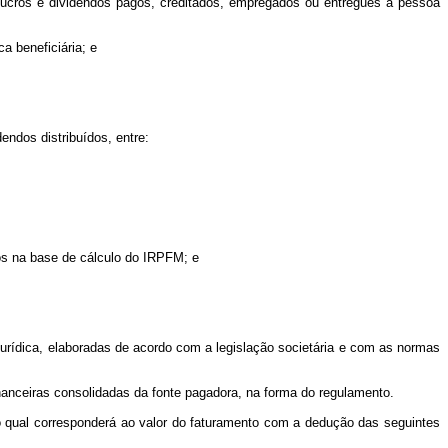
s lucros e dividendos pagos, creditados, empregados ou entregues à pessoa
a beneficiária; e
dendos distribuídos, entre:
dos na base de cálculo do IRPFM; e
jurídica, elaboradas de acordo com a legislação societária e com as normas
nanceiras consolidadas da fonte pagadora, na forma do regulamento.
, o qual corresponderá ao valor do faturamento com a dedução das seguintes