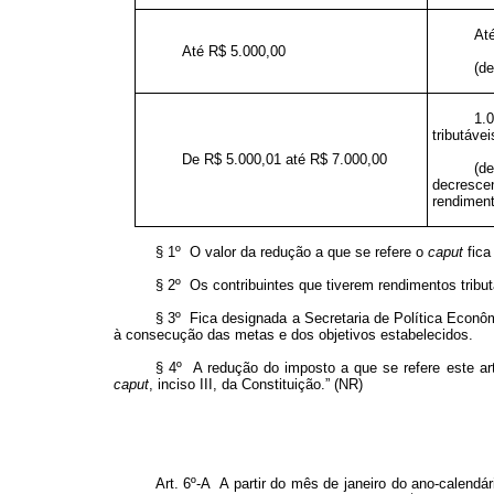
At
Até R$ 5.000,00
(d
1.
tributáve
De R$ 5.000,01 até R$ 7.000,00
(d
decresc
rendiment
§ 1º O valor da redução a que se refere o
caput
fica
§ 2º Os contribuintes que tiverem rendimentos tribut
§ 3º Fica designada a Secretaria de Política Econô
à consecução das metas e dos objetivos estabelecidos.
§ 4º A redução do imposto a que se refere este art
caput
, inciso III, da Constituição.” (NR)
Art. 6º-A A partir do mês de janeiro do ano-calen