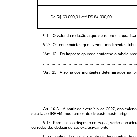
De R$ 60.000,01 até R$ 84.000,00
§ 1º O valor da redução a que se refere o
caput
fica
§ 2º Os contribuintes que tiverem rendimentos tribut
“Art. 12. Do imposto apurado conforme a tabela prog
...........................................................................
“Art. 13. A soma dos montantes determinados na forma 
...........................................................................
Art. 16-A. A partir do exercício de 2027, ano-calen
sujeita ao IRPFM, nos termos do disposto neste artigo.
§ 1º Para fins do disposto no
caput
, serão consider
ou reduzida, deduzindo-se, exclusivamente:
I - os ganhos de capital, exceto os decorrentes de 