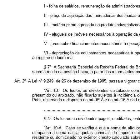
I - folha de salários, remuneração de administradore
II - preço de aquisição das mercadorias destinadas à
III - matéria-prima agregada ao produto industrializa
IV - aluguéis de imóveis necessários à operação da 
V - juros sobre financiamentos necessários à operaçã
VI - depreciação de equipamentos necessários à ope
ao regime do lucro real.
§ 7º A Secretaria Especial da Receita Federal do Bra
sobre a renda da pessoa física, a partir das informações p
Art. 2º A Lei nº 9.249, de 26 de dezembro de 1995, passa a vigorar 
“Art. 10. Os lucros ou dividendos calculados com 
presumido ou arbitrado, não ficarão sujeitos à incidência 
País, observado o disposto no art. 6º-A e no art. 16-A da 
............................................................................
§ 4º Os lucros ou dividendos pagos, creditados, entr
“Art. 10-A. Caso se verifique que a soma da alíquota
ultrapassa a soma das alíquotas nominais do imposto sobr
residente ou domiciliado no exterior crédito calculado so