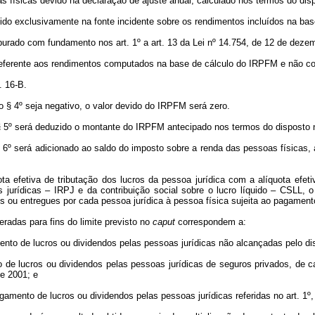
 físicas devido na declaração de ajuste anual, calculado nos termos do disp
etido exclusivamente na fonte incidente sobre os rendimentos incluídos na ba
apurado com fundamento nos art. 1º a art. 13 da Lei nº 14.754, de 12 de deze
referente aos rendimentos computados na base de cálculo do IRPFM e não cons
. 16-B.
 § 4º seja negativo, o valor devido do IRPFM será zero.
§ 5º será deduzido o montante do IRPFM antecipado nos termos do disposto n
 6º será adicionado ao saldo do imposto sobre a renda das pessoas físicas, a
ta efetiva de tributação dos lucros da pessoa jurídica com a alíquota efet
 jurídicas – IRPJ e da contribuição social sobre o lucro líquido – CSLL, 
s ou entregues por cada pessoa jurídica à pessoa física sujeita ao pagament
adas para fins do limite previsto no
caput
correspondem a:
ento de lucros ou dividendos pelas pessoas jurídicas não alcançadas pelo disp
e lucros ou dividendos pelas pessoas jurídicas de seguros privados, de capita
de 2001; e
gamento de lucros ou dividendos pelas pessoas jurídicas referidas no art. 1º,