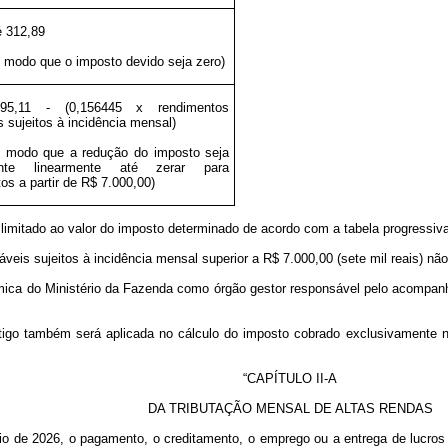
é 312,89
e modo que o imposto devido seja zero)
095,11 - (0,156445 x rendimentos
is sujeitos à incidência mensal)
e modo que a redução do imposto seja
ente linearmente até zerar para
os a partir de R$ 7.000,00)
 limitado ao valor do imposto determinado de acordo com a tabela progressiva
áveis sujeitos à incidência mensal superior a R$ 7.000,00 (sete mil reais) nã
mica do Ministério da Fazenda como órgão gestor responsável pelo acompanha
igo também será aplicada no cálculo do imposto cobrado exclusivamente na 
“CAPÍTULO II-A
DA TRIBUTAÇÃO MENSAL DE ALTAS RENDAS
dário de 2026, o pagamento, o creditamento, o emprego ou a entrega de luc