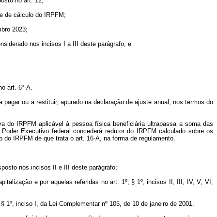
osto no art. 12;
se de cálculo do IRPFM;
mbro 2023;
iderado nos incisos I a III deste parágrafo; e
o art. 6º-A.
 pagar ou a restituir, apurado na declaração de ajuste anual, nos termos do
iva do IRPFM aplicável à pessoa física beneficiária ultrapassa a soma das
o Poder Executivo federal concederá redutor do IRPFM calculado sobre os
o do IRPFM de que trata o art. 16-A, na forma de regulamento.
osto nos incisos II e III deste parágrafo;
lização e por aquelas referidas no art. 1º, § 1º, incisos II, III, IV, V, VI,
 § 1º, inciso I, da Lei Complementar nº 105, de 10 de janeiro de 2001.