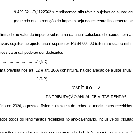
9.429,52 - (0,1122562 x rendimentos tributáveis sujeitos ao ajuste an
(de modo que a redução do imposto seja decrescente linearmente até
 limitado ao valor do imposto sobre a renda anual calculado de acordo com a 
áveis sujeitos ao ajuste anual superiores R$ 84.000,00 (oitenta e quatro mil 
ressiva anual poderão ser deduzidos:
.................................” (NR)
prevista nos art. 12 e art. 16-A constituirá, na declaração de ajuste anual, s
.................................” (NR)
“CAPÍTULO III-A
DA TRIBUTAÇÃO ANUAL DE ALTAS RENDAS
dário de 2026, a pessoa física cuja soma de todos os rendimentos recebidos n
ados todos os rendimentos recebidos no ano-calendário, inclusive os tributad
operações realizadas em bolsa ou no mercado de balcão organizado sujeitas à 