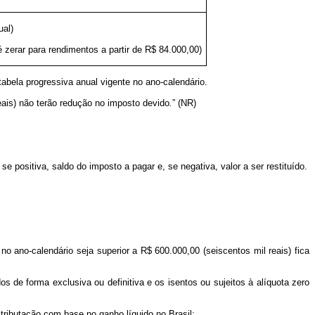
ual)
 zerar para rendimentos a partir de R$ 84.000,00)
tabela progressiva anual vigente no ano-calendário.
reais) não terão redução no imposto devido
.
” (NR)
e positiva, saldo do imposto a pagar e, se negativa, valor a ser restituído.
o ano-calendário seja superior a R$ 600.000,00 (seiscentos mil reais) fica
os de forma exclusiva ou definitiva e os isentos ou sujeitos à alíquota zero
tributação com base no ganho líquido no Brasil;