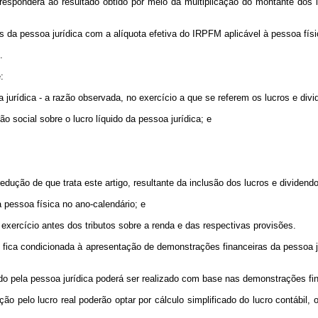
orresponderá ao resultado obtido por meio da multiplicação do montante do
os da pessoa jurídica com a alíquota efetiva do IRPFM aplicável à pessoa físic
.
:
a jurídica - a razão observada, no exercício a que se referem os lucros e divi
ão social sobre o lucro líquido da pessoa jurídica; e
edução de que trata este artigo, resultante da inclusão dos lucros e dividen
 pessoa física no ano-calendário; e
do exercício antes dos tributos sobre a renda e das respectivas provisões.
o fica condicionada à apresentação de demonstrações financeiras da pessoa 
ido pela pessoa jurídica poderá ser realizado com base nas demonstrações fi
ão pelo lucro real poderão optar por cálculo simplificado do lucro contábil