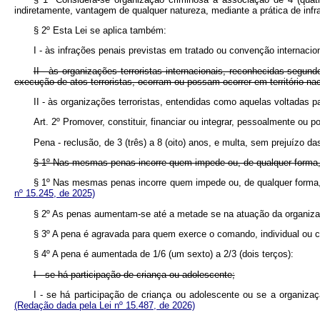
indiretamente, vantagem de qualquer natureza, mediante a prática de inf
§ 2º Esta Lei se aplica também:
I - às infrações penais previstas em tratado ou convenção internacio
II - às organizações terroristas internacionais, reconhecidas segund
execução de atos terroristas, ocorram ou possam ocorrer em território nac
II - às organizações terroristas, entendidas como aquelas voltad
Art. 2º Promover, constituir, financiar ou integrar, pessoalmente ou 
Pena - reclusão, de 3 (três) a 8 (oito) anos, e multa, sem prejuízo 
§ 1º Nas mesmas penas incorre quem impede ou, de qualquer forma,
§ 1º Nas mesmas penas incorre quem impede ou, de qualquer forma,
nº 15.245, de 2025)
§ 2º As penas aumentam-se até a metade se na atuação da organiza
§ 3º A pena é agravada para quem exerce o comando, individual ou c
§ 4º A pena é aumentada de 1/6 (um sexto) a 2/3 (dois terços):
I - se há participação de criança ou adolescente;
I - se há participação de criança ou adolescente ou se a organiz
(Redação dada pela Lei nº 15.487, de 2026)