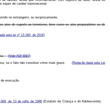
e sejam de caráter transnacional.
orrido no estrangeiro, ou reciprocamente;
cujos atos de suporte ao terrorismo, bem como os atos preparatórios ou de
da pela lei nº 13.260, de 2016)
inosa.
(Vide ADI 5567)
nosa, se o fato não constituir crime mais grave.
(Redação dada pela Lei
s de execução.
8.069, de 13 de julho de 1990
(Estatuto da Criança e do Adolescente);