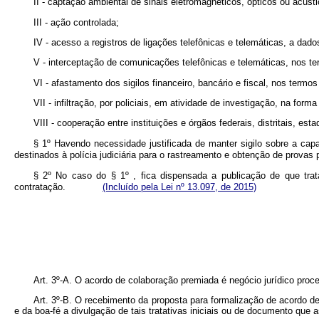
II - captação ambiental de sinais eletromagnéticos, ópticos ou acústi
III - ação controlada;
IV - acesso a registros de ligações telefônicas e telemáticas, a dad
V - interceptação de comunicações telefônicas e telemáticas, nos te
VI - afastamento dos sigilos financeiro, bancário e fiscal, nos termos
VII - infiltração, por policiais, em atividade de investigação, na forma 
VIII - cooperação entre instituições e órgãos federais, distritais, e
§ 1º Havendo necessidade justificada de manter sigilo sobre a capa
destinados à polícia judiciária para o rastreamento e obtenção de pr
§ 2º No caso do § 1º , fica dispensada a publicação de que tra
contratação.
(Incluído pela Lei nº 13.097, de 2015)
Art. 3º-A. O acordo de colaboração premiada é negócio jurídico pro
Art. 3º-B. O recebimento da proposta para formalização de acordo d
e da boa-fé a divulgação de tais tratativas iniciais ou de documento que 