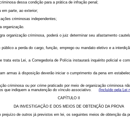
 criminosa dessa condição para a prática de infração penal;
u em parte, ao exterior;
zações criminosas independentes;
da organização.
ntegra organização criminosa, poderá o juiz determinar seu afastamento cau
 público a perda do cargo, função, emprego ou mandato eletivo e a interdiçã
ue trata esta Lei, a Corregedoria de Polícia instaurará inquérito policial e
nham armas à disposição deverão iniciar o cumprimento da pena em estab
ão criminosa ou por crime praticado por meio de organização criminosa não
tórios que indiquem a manutenção do vínculo associativo.
(Incluído pela Lei 
CAPÍTULO II
DA INVESTIGAÇÃO E DOS MEIOS DE OBTENÇÃO DA PROVA
 prejuízo de outros já previstos em lei, os seguintes meios de obtenção da p