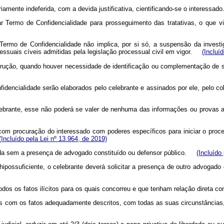
amente indeferida, com a devida justificativa, cientificando-se o interessa
r Termo de Confidencialidade para prosseguimento das tratativas, o que v
Termo de Confidencialidade não implica, por si só, a suspensão da invest
essuais cíveis admitidas pela legislação processual civil em vigor.
(Incluí
ução, quando houver necessidade de identificação ou complementação de seu o
idencialidade serão elaborados pelo celebrante e assinados por ele, pelo c
elebrante, esse não poderá se valer de nenhuma das informações ou provas a
 com procuração do interessado com poderes específicos para iniciar o proc
(Incluído pela Lei nº 13.964, de 2019)
zada sem a presença de advogado constituído ou defensor público.
(Incluído
 hipossuficiente, o celebrante deverá solicitar a presença de outro advoga
todos os fatos ilícitos para os quais concorreu e que tenham relação direta
xos com os fatos adequadamente descritos, com todas as suas circunstância