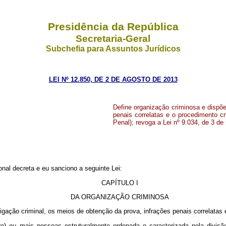
Presidência da República
Secretaria-Geral
Subchefia para Assuntos Jurídicos
LEI Nº 12.850, DE 2 DE AGOSTO DE 2013
Define organização criminosa e dispõe
penais correlatas e o procedimento cr
Penal); revoga a Lei nº 9.034, de 3 de
al decreta e eu sanciono a seguinte Lei:
CAPÍTULO I
DA ORGANIZAÇÃO CRIMINOSA
igação criminal, os meios de obtenção da prova, infrações penais correlatas 
o) ou mais pessoas estruturalmente ordenada e caracterizada pela divisão