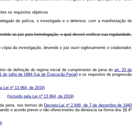
tes os requisitos objetivos.
delegado de polícia, o investigado e o defensor, com a manifestação do
etido ao juiz para homologação, o qual deverá verificar sua regularidade,
e cópia da investigação, devendo o juiz ouvir sigilosamente o colaborador,
tério de definição do regime inicial de cumprimento de pena do
art. 33 do
11 de julho de 1984 (Lei de Execução Penal)
e os requisitos de progressão
la Lei nº 13.964, de 2019)
res.
(Incluído pela Lei nº 13.964, de 2019)
o da pena, nos termos do
Decreto-Lei nº 2.848, de 7 de dezembro de 1940
uando o acordo prever o não oferecimento da denúncia na forma dos §§ 4º
9)