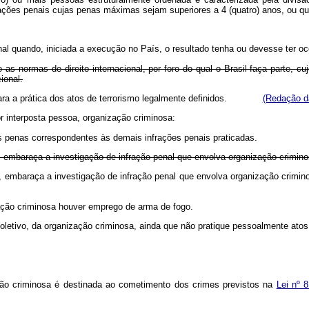
rações penais cujas penas máximas sejam superiores a 4 (quatro) anos, ou qu
nal quando, iniciada a execução no País, o resultado tenha ou devesse ter oc
o as normas de direito internacional, por foro do qual o Brasil faça parte, 
ional.
as para a prática dos atos de terrorismo legalmente definidos.
(Redação da
por interposta pessoa, organização criminosa:
das penas correspondentes às demais infrações penais praticadas.
 embaraça a investigação de infração penal que envolva organização crim
 embaraça a investigação de infração penal que envolva organização crimi
ção criminosa houver emprego de arma de fogo.
oletivo, da organização criminosa, ainda que não pratique pessoalmente ato
ação criminosa é destinada ao cometimento dos crimes previstos na
Lei nº 