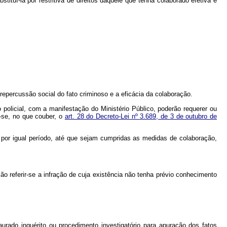
stituí-la por restritiva de direitos daquele que tenha colaborado efetiva e
repercussão social do fato criminoso e a eficácia da colaboração.
o policial, com a manifestação do Ministério Público, poderão requerer ou
o-se, no que couber, o
art. 28 do Decreto-Lei nº 3.689, de 3 de outubro de
s por igual período, até que sejam cumpridas as medidas de colaboração,
ão referir-se a infração de cuja existência não tenha prévio conhecimento
aurado inquérito ou procedimento investigatório para apuração dos fatos