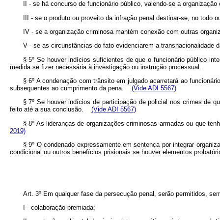
II - se há concurso de funcionário público, valendo-se a organização
III - se o produto ou proveito da infração penal destinar-se, no todo o
IV - se a organização criminosa mantém conexão com outras organi
V - se as circunstâncias do fato evidenciarem a transnacionalidade 
§ 5º Se houver indícios suficientes de que o funcionário público i
medida se fizer necessária à investigação ou instrução processual.
§ 6º A condenação com trânsito em julgado acarretará ao funcionário
subsequentes ao cumprimento da pena.
(Vide ADI 5567)
§ 7º Se houver indícios de participação de policial nos crimes de q
feito até a sua conclusão.
(Vide ADI 5567)
§ 8º As lideranças de organizações criminosas armadas ou que te
2019)
§ 9º O condenado expressamente em sentença por integrar organizaç
condicional ou outros benefícios prisionais se houver elementos proba
Art. 3º Em qualquer fase da persecução penal, serão permitidos, sem
I - colaboração premiada;