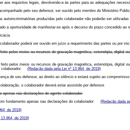
der aos requisitos legais, devolvendo-a às partes para as adequações nece
companhado pelo seu defensor, ser ouvido pelo membro do Ministério Público
s autoincriminatórias produzidas pelo colaborador não poderão ser utilizada
atado a oportunidade de manifestar-se após o decurso do prazo concedido ao
icácia.
colaborador poderá ser ouvido em juízo a requerimento das partes ou por inicia
eito pelos meios ou recursos de gravação magnética, estenotipia, digital ou t
feito pelos meios ou recursos de gravação magnética, estenotipia, digital ou 
 ao colaborador.
(Redação dada pela Lei nº 13.964, de 2019)
sença de seu defensor, ao direito ao silêncio e estará sujeito ao compromis
laboração, o colaborador deverá estar assistido por defensor.
o apenas nas declarações de agente colaborador.
a com fundamento apenas nas declarações do colaborador:
(Redação dada pe
964, de 2019)
º 13.964, de 2019)