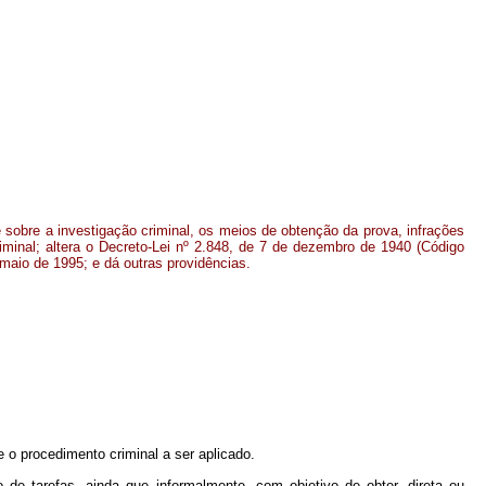
 sobre a investigação criminal, os meios de obtenção da prova, infrações
iminal; altera o Decreto-Lei nº 2.848, de 7 de dezembro de 1940 (Código
 maio de 1995; e dá outras providências.
e o procedimento criminal a ser aplicado.
 de tarefas, ainda que informalmente, com objetivo de obter, direta ou