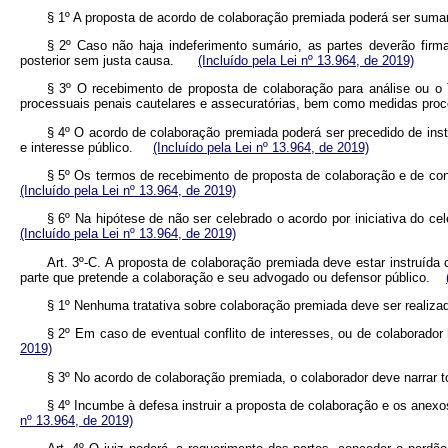
§ 1º A proposta de acordo de colaboração premiada poderá ser sumari
§ 2º Caso não haja indeferimento sumário, as partes deverão firma
posterior sem justa causa.
(Incluído pela Lei nº 13.964, de 2019)
§ 3º O recebimento de proposta de colaboração para análise ou o 
processuais penais cautelares e assecuratórias, bem como medidas proc
§ 4º O acordo de colaboração premiada poderá ser precedido de instr
e interesse público.
(Incluído pela Lei nº 13.964, de 2019)
§ 5º Os termos de recebimento de proposta de colaboração e de conf
(Incluído pela Lei nº 13.964, de 2019)
§ 6º Na hipótese de não ser celebrado o acordo por iniciativa do c
(Incluído pela Lei nº 13.964, de 2019)
Art. 3º-C. A proposta de colaboração premiada deve estar instruída
parte que pretende a colaboração e seu advogado ou defensor público.
§ 1º Nenhuma tratativa sobre colaboração premiada deve ser reali
§ 2º Em caso de eventual conflito de interesses, ou de colaborador
2019)
§ 3º No acordo de colaboração premiada, o colaborador deve narrar 
§ 4º Incumbe à defesa instruir a proposta de colaboração e os ane
nº 13.964, de 2019)