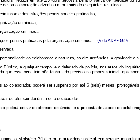
udicial, reduzir em até 2/3 (dois terços) a pena privativa de liberdade ou sub
ue dessa colaboração advenha um ou mais dos seguintes resultados:
criminosa e das infrações penais por eles praticadas;
rganização criminosa;
organização criminosa;
frações penais praticadas pela organização criminosa;
(Vide ADPF 569)
eservada.
ersonalidade do colaborador, a natureza, as circunstâncias, a gravidade e a 
o Público, a qualquer tempo, e o delegado de polícia, nos autos do inquérit
nda que esse benefício não tenha sido previsto na proposta inicial, aplicand
os ao colaborador, poderá ser suspenso por até 6 (seis) meses, prorrogávei
eixar de oferecer denúncia se o colaborador:
lico poderá deixar de oferecer denúncia se a proposta de acordo de colaboraç
go.
quando o Ministério Público ou a autoridade policial competente tenha inst