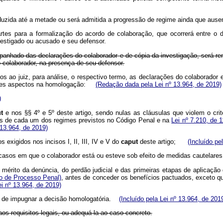
duzida até a metade ou será admitida a progressão de regime ainda que ausen
artes para a formalização do acordo de colaboração, que ocorrerá entre o 
nvestigado ou acusado e seu defensor.
panhado das declarações do colaborador e de cópia da investigação, será rem
o colaborador, na presença de seu defensor.
os ao juiz, para análise, o respectivo termo, as declarações do colaborador 
intes aspectos na homologação:
(Redação dada pela Lei nº 13.964, de 2019)
)
t
e nos §§ 4º e 5º deste artigo, sendo nulas as cláusulas que violem o cri
as de cada um dos regimes previstos no Código Penal e na
Lei nº 7.210, de 
 13.964, de 2019)
exigidos nos incisos I, II, III, IV e V do
caput
deste artigo;
(Incluído pe
s casos em que o colaborador está ou esteve sob efeito de medidas cautela
o mérito da denúncia, do perdão judicial e das primeiras etapas de aplicaçã
go de Processo Penal)
, antes de conceder os benefícios pactuados, exceto q
ei nº 13.964, de 2019)
ito de impugnar a decisão homologatória.
(Incluído pela Lei nº 13.964, de 201
os requisitos legais, ou adequá-la ao caso concreto.