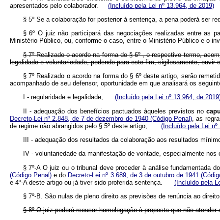
apresentados pelo colaborador.
(Incluído pela Lei nº 13.964, de 2019)
§ 5º Se a colaboração for posterior à sentença, a pena poderá ser re
§ 6º O juiz não participará das negociações realizadas entre as p
Ministério Público, ou, conforme o caso, entre o Ministério Público e o i
§ 7º Realizado o acordo na forma do § 6º , o respectivo termo, acom
legalidade e voluntariedade, podendo para este fim, sigilosamente, ouvir 
§ 7º Realizado o acordo na forma do § 6º deste artigo, serão remetid
acompanhado de seu defensor, oportunidade em que analisará os segu
I - regularidade e legalidade;
(Incluído pela Lei nº 13.964, de 2019
II - adequação dos benefícios pactuados àqueles previstos no
capu
Decreto-Lei nº 2.848, de 7 de dezembro de 1940 (Código Penal)
, as regr
de regime não abrangidos pelo § 5º deste artigo;
(Incluído pela Lei nº
III - adequação dos resultados da colaboração aos resultados mínimos 
IV - voluntariedade da manifestação de vontade, especialmente no
§ 7º-A O juiz ou o tribunal deve proceder à análise fundamentada d
(Código Penal)
e do
Decreto-Lei nº 3.689, de 3 de outubro de 1941 (Códi
e 4º-A deste artigo ou já tiver sido proferida sentença.
(Incluído pela L
§ 7º-B. São nulas de pleno direito as previsões de renúncia ao dire
§ 8º O juiz poderá recusar homologação à proposta que não atender a