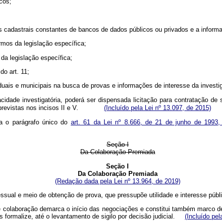
cos;
os cadastrais constantes de bancos de dados públicos ou privados e a informa
rmos da legislação específica;
 da legislação específica;
do art. 11;
staduais e municipais na busca de provas e informações de interesse da investi
cidade investigatória, poderá ser dispensada licitação para contratação de
ovas previstas nos incisos II e V.
(Incluído pela Lei nº 13.097, de 2015)
ta o parágrafo único do
art. 61 da Lei nº 8.666, de 21 de junho de 1993
Seção I
Da Colaboração Premiada
Seção I
Da Colaboração Premiada
(Redação dada pela Lei nº 13.964, de 2019)
cessual e meio de obtenção de prova, que pressupõe utilidade e interesse p
e colaboração demarca o início das negociações e constitui também marco de 
as formalize, até o levantamento de sigilo por decisão judicial.
(Incluído pel