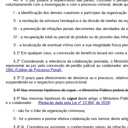
Art. 4º O juiz poderá, a requerimento das partes, conceder o perdão j
voluntariamente com a investigação e com o processo criminal, desde q
I - a identificação dos demais coautores e partícipes da organização 
II - a revelação da estrutura hierárquica e da divisão de tarefas da o
III - a prevenção de infrações penais decorrentes das atividades da 
IV - a recuperação total ou parcial do produto ou do proveito das in
V - a localização de eventual vítima com a sua integridade física pr
§ 1º Em qualquer caso, a concessão do benefício levará em conta a p
§ 2º Considerando a relevância da colaboração prestada, o Ministéri
representar ao juiz pela concessão de perdão judicial ao colaborador, ai
1941 (Código de Processo Penal).
§ 3º O prazo para oferecimento de denúncia ou o processo, relativ
suspendendo-se o respectivo prazo prescricional.
§ 4º Nas mesmas hipóteses do
caput
, o Ministério Público poderá d
§ 4º Nas mesmas hipóteses do
caput
deste artigo, o Ministério Púb
e o colaborador:
(Redação dada pela Lei nº 13.964, de 2019)
I - não for o líder da organização criminosa;
II - for o primeiro a prestar efetiva colaboração nos termos deste arti
§ 4º-A. Considera-se existente o conhecimento prévio da infração 