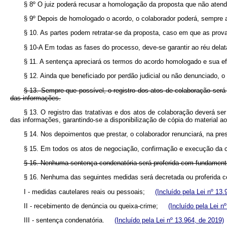
§ 8º O juiz poderá recusar a homologação da proposta que não aten
§ 9º Depois de homologado o acordo, o colaborador poderá, sempre a
§ 10. As partes podem retratar-se da proposta, caso em que as prova
§ 10-A Em todas as fases do processo, deve-se garantir ao réu del
§ 11. A sentença apreciará os termos do acordo homologado e sua ef
§ 12. Ainda que beneficiado por perdão judicial ou não denunciado, o 
§ 13. Sempre que possível, o registro dos atos de colaboração será f
das informações.
§ 13. O registro das tratativas e dos atos de colaboração deverá ser 
das informações, garantindo-se a disponibilização de cópia do material
§ 14. Nos depoimentos que prestar, o colaborador renunciará, na pre
§ 15. Em todos os atos de negociação, confirmação e execução da co
§ 16. Nenhuma sentença condenatória será proferida com fundament
§ 16. Nenhuma das seguintes medidas será decretada ou proferid
I - medidas cautelares reais ou pessoais;
(Incluído pela Lei nº 13.
II - recebimento de denúncia ou queixa-crime;
(Incluído pela Lei n
III - sentença condenatória.
(Incluído pela Lei nº 13.964, de 2019)