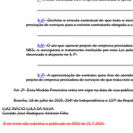
.........................…………………………
§ 1º
Desfeito o vínculo contratual de que trata o inci
prestação de serviços para o exterior contratante obrigada a 
.........................…………………………
§ 5º
O ato que aprovar projeto de empresa prestadora d
NBS, e assegurará o tratamento instituído por esta Lei pe
observado o disposto no § 7º.
.........................…………………………
§ 7º
A apresentação do contrato, para fins de atendi
projeto de empresa prestadora de serviços de que trata este a
Art. 2º Esta Medida Provisória entra em vigor na data de sua public
Brasília, 18 de julho de 2025; 204º da Independência e 137º da Repúb
LUIZ INÁCIO LULA DA SILVA
Geraldo José Rodrigues Alckmin Filho
Este texto não substitui o publicado no DOU de 21.7.2025.