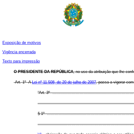
Exposição de motivos
Vigência encerrada
Texto para impressão
O PRESIDENTE DA REPÚBLICA
, no uso da atribuição que lhe conf
Art. 1º A
Lei nº 11.508, de 20 de julho de 2007
, passa a vigorar com
“Art. 3º ………………………..................
................................................................................
§ 1º …………....................………………
.........................…………………………