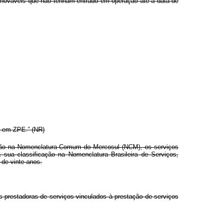
 renováveis que não tenham entrado em operação até a data de
r em ZPE.”
(NR)
ação na Nomenclatura Comum do Mercosul (NCM), os serviços
 sua classificação na Nomenclatura Brasileira de Serviços,
 de vinte anos.
 prestadoras de serviços vinculados à prestação de serviços