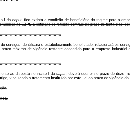
…………………………………………………………….
so I do
caput
, fica extinta a condição de beneficiária do regime para a emp
comunicar ao CZPE a extinção do referido contrato no prazo de trinta dias, c
…………………………………………………………….
e serviços identificará o estabelecimento beneficiado, relacionará os serv
lo prazo máximo de vigência restante concedido para a empresa industrial 
…………………………………………………………….
mento ao disposto no inciso I do
caput
, deverá ocorrer no prazo de doze m
rtigo, vinculando o tratamento instituído por esta Lei ao prazo de vigência do
ação.
lica.