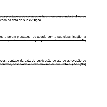
resa prestadora de serviços e fica a empresa industrial ou de
ontado da data de sua extinção.
iços a serem prestados, de acordo com a sua classificação na
ou de prestação de serviços para o exterior operar em ZPE,
eses, contado da data de publicação do ato de aprovação do
 contrato, observado o prazo máximo de que trata o § 5º.” (NR)