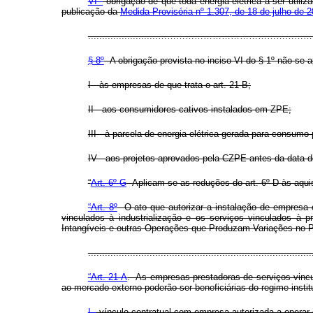
VI -
obrigação de que toda energia elétrica a ser util
publicação da
Medida Provisória nº 1.307, de 18 de julho de 
.........................…………………………
§ 8º
A obrigação prevista no inciso VI do § 1º não se a
I - às empresas de que trata o art. 21-B;
II - aos consumidores cativos instalados em ZPE;
III - à parcela de energia elétrica gerada para consumo 
IV - aos projetos aprovados pela CZPE antes da data 
“
Art. 6º-G
Aplicam-se as reduções do art. 6º-D às aquis
“Art. 8º
O ato que autorizar a instalação de empresa 
vinculados à industrialização e os serviços vinculados à 
Intangíveis e outras Operações que Produzam Variações no Pat
..............................................................................
“Art. 21-A
. As empresas prestadoras de serviços vincu
ao mercado externo poderão ser beneficiárias do regime insti
I -
vínculo contratual com empresa autorizada a operar