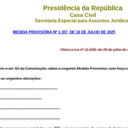
Presidência da República
Casa Civil
Secretaria Especial para Assuntos Jurídic
MEDIDA PROVISÓRIA Nº 1.307, DE 18 DE JULHO DE 2025
Altera a Lei nº 11.508, de 20 de julho de
ere o art. 62 da Constituição, adota a seguinte Medida Provisória, com força d
 as seguintes alterações:
.………………………………………………………..
.....................................
………………………………………………………….
…………………………………………………………….