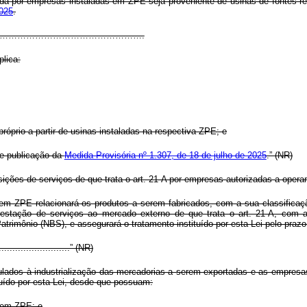
izada por empresas instaladas em ZPE seja proveniente de usinas de fontes
2025
.
…………………………………………………………….
plica:
próprio a partir de usinas instaladas na respectiva ZPE; e
de publicação da
Medida Provisória nº 1.307, de 18 de julho de 2025
.” (NR)
ições de serviços de que trata o art. 21-A por empresas autorizadas a opera
em ZPE relacionará os produtos a serem fabricados, com a sua classific
prestação de serviços ao mercado externo de que trata o art. 21-A, com a
rimônio (NBS), e assegurará o tratamento instituído por esta Lei pelo prazo
............................” (NR)
lados à industrialização das mercadorias a serem exportadas e as empresas
tuído por esta Lei, desde que possuam:
 em ZPE; e