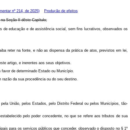
entar nº 214, de 2025)
Produção de efeitos
 na Seção II dêste Capítulo;
ões de educação e de assistência social, sem fins lucrativos, observados os
aiba reter na fonte, e não as dispensa da prática de atos, previstos em lei,
ste artigo, e inerentes aos seus objetivos.
 em favor de determinado Estado ou Município.
em razão da sua procedência ou do seu destino.
 pela União, pelos Estados, pelo Distrito Federal ou pelos Municípios, tão-
é estabelecido pelo poder concedente, no que se refere aos tributos de sua
cipais para os serviços públicos que conceder, observado o disposto no § 1º