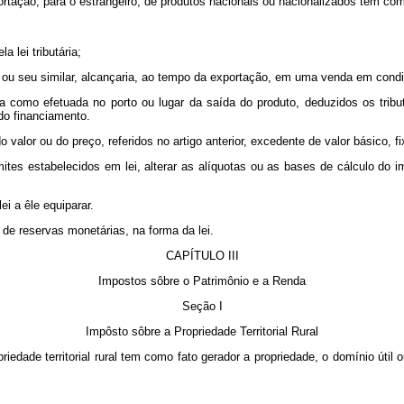
tação, para o estrangeiro, de produtos nacionais ou nacionalizados tem como 
 lei tributária;
o, ou seu similar, alcançaria, ao tempo da exportação, em uma venda em condi
ega como efetuada no porto ou lugar da saída do produto, deduzidos os tri
do financiamento.
o valor ou do preço, referidos no artigo anterior, excedente de valor básico, f
tes estabelecidos em lei, alterar as alíquotas ou as bases de cálculo do im
ei a êle equiparar.
 de reservas monetárias, na forma da lei.
CAPÍTULO III
Impostos sôbre o Patrimônio e a Renda
Seção I
Impôsto sôbre a Propriedade Territorial Rural
edade territorial rural tem como fato gerador a propriedade, o domínio útil o