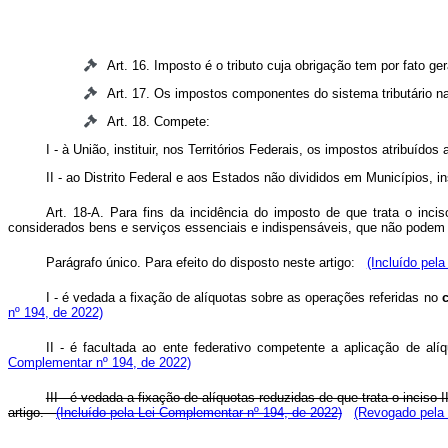
Art. 16. Imposto é o tributo cuja obrigação tem por fato ge
Art. 17. Os impostos componentes do sistema tributário n
Art. 18. Compete:
I - à União, instituir, nos Territórios Federais, os impostos atribuí
II - ao Distrito Federal e aos Estados não divididos em Municípios, 
Art. 18-A. Para fins da incidência do imposto de que trata o inci
considerados bens e serviços essenciais e indispensáveis, que não pode
Parágrafo único. Para efeito do disposto neste artigo:
(Incluído pel
I - é vedada a fixação de alíquotas sobre as operações referidas no
nº 194, de 2022)
II - é facultada ao ente federativo competente a aplicação de al
Complementar nº 194, de 2022)
III - é vedada a fixação de alíquotas reduzidas de que trata o inciso 
artigo.
(Incluído pela Lei Complementar nº 194, de 2022)
(Revogado pela 