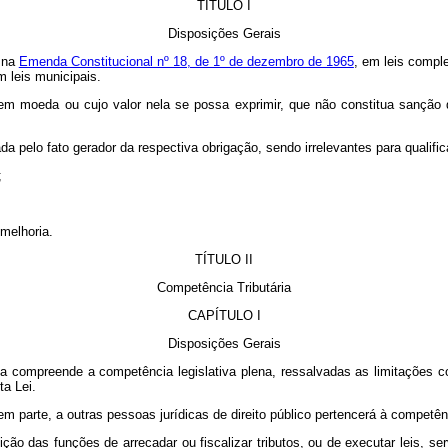
TÍTULO I
Disposições Gerais
o na
Emenda Constitucional nº 18, de 1º de dezembro de 1965
, em leis compl
m leis municipais.
 em moeda ou cujo valor nela se possa exprimir, que não constitua sanção de 
ada pelo fato gerador da respectiva obrigação, sendo irrelevantes para qualific
;
 melhoria.
TÍTULO II
Competência Tributária
CAPÍTULO I
Disposições Gerais
ária compreende a competência legislativa plena, ressalvadas as limitações 
ta Lei.
 em parte, a outras pessoas jurídicas de direito público pertencerá à competên
uição das funções de arrecadar ou fiscalizar tributos, ou de executar leis, se