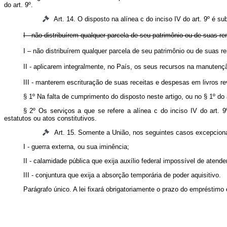
do art. 9º.
Art. 14. O disposto na alínea c do inciso IV do art. 9º é s
I - não distribuírem qualquer parcela de seu patrimônio ou de suas ren
I – não distribuírem qualquer parcela de seu patrimônio ou de suas ren
II - aplicarem integralmente, no País, os seus recursos na manutençã
III - manterem escrituração de suas receitas e despesas em livros r
§ 1º Na falta de cumprimento do disposto neste artigo, ou no § 1º do
§ 2º Os serviços a que se refere a alínea c do inciso IV do art. 9
estatutos ou atos constitutivos.
Art. 15. Somente a União, nos seguintes casos excepciona
I - guerra externa, ou sua iminência;
II - calamidade pública que exija auxílio federal impossível de aten
III - conjuntura que exija a absorção temporária de poder aquisitivo.
Parágrafo único. A lei fixará obrigatoriamente o prazo do empréstimo 