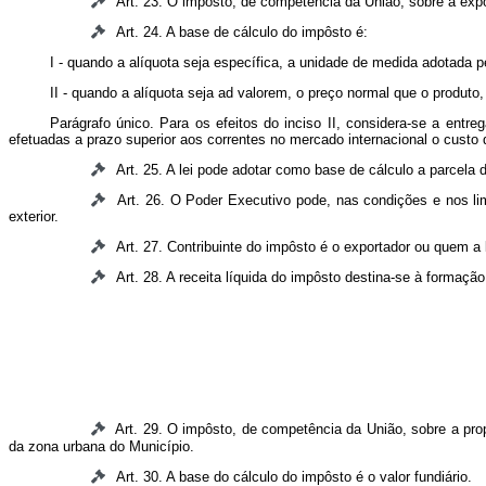
Art. 23. O impôsto, de competência da União, sôbre a expor
Art. 24. A base de cálculo do impôsto é:
I - quando a alíquota seja específica, a unidade de medida adotada pela
II - quando a alíquota seja ad valorem, o preço normal que o produt
Parágrafo único. Para os efeitos do inciso II, considera-se a entr
efetuadas a prazo superior aos correntes no mercado internacional o custo 
Art. 25. A lei pode adotar como base de cálculo a parcela d
Art. 26. O Poder Executivo pode, nas condições e nos limi
exterior.
Art. 27. Contribuinte do impôsto é o exportador ou quem a l
Art. 28. A receita líquida do impôsto destina-se à formação
Art. 29. O impôsto, de competência da União, sobre a propri
da zona urbana do Município.
Art. 30. A base do cálculo do impôsto é o valor fundiário.