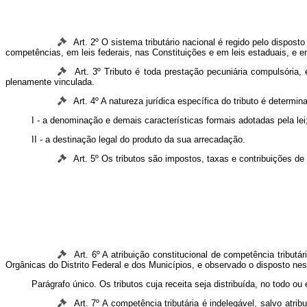
Art. 2º O sistema tributário nacional é regido pelo dispost
competências, em leis federais, nas Constituições e em leis estaduais, e e
Art. 3º Tributo é toda prestação pecuniária compulsória,
plenamente vinculada.
Art. 4º A natureza jurídica específica do tributo é determin
I - a denominação e demais características formais adotadas pela lei
II - a destinação legal do produto da sua arrecadação.
Art. 5º Os tributos são impostos, taxas e contribuições de
Art. 6º A atribuição constitucional de competência tribut
Orgânicas do Distrito Federal e dos Municípios, e observado o disposto nes
Parágrafo único. Os tributos cuja receita seja distribuída, no todo ou
Art. 7º A competência tributária é indelegável, salvo atrib