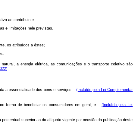
tiva ao contribuinte.
s e limitações nele previstas.
te, os atribuídos a êstes;
os.
natural, a energia elétrica, as comunicações e o transporte coletivo são
2022)
da a essencialidade dos bens e serviços;
(Incluído pela Lei Complementar
mo forma de beneficiar os consumidores em geral; e
(Incluído pela Lei
em percentual superior ao da alíquota vigente por ocasião da publicação deste