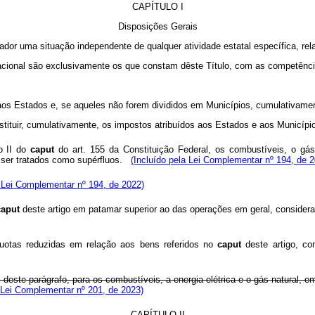
CAPÍTULO I
Disposições Gerais
rador uma situação independente de qualquer atividade estatal específica, rela
acional são exclusivamente os que constam dêste Título, com as competência
dos aos Estados e, se aqueles não forem divididos em Municípios, cumulativamen
instituir, cumulativamente, os impostos atribuídos aos Estados e aos Municípi
so II do
caput
do art. 155 da Constituição Federal, os combustíveis, o gás 
m ser tratados como supérfluos.
(Incluído pela Lei Complementar nº 194, de 
a Lei Complementar nº 194, de 2022)
caput
deste artigo em patamar superior ao das operações em geral, considera
íquotas reduzidas em relação aos bens referidos no
caput
deste artigo, co
II deste parágrafo, para os combustíveis, a energia elétrica e o gás natural, 
Lei Complementar nº 201, de 2023)
CAPÍTULO II