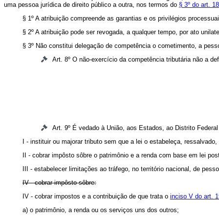
uma pessoa jurídica de direito público a outra, nos termos do
§ 3º do art. 1
§ 1º A atribuição compreende as garantias e os privilégios processuai
§ 2º A atribuição pode ser revogada, a qualquer tempo, por ato unilate
§ 3º Não constitui delegação de competência o cometimento, a pessoa
Art. 8º O não-exercício da competência tributária não a def
Art. 9º É vedado à União, aos Estados, ao Distrito Federal
I - instituir ou majorar tributo sem que a lei o estabeleça, ressalvado
II - cobrar impôsto sôbre o patrimônio e a renda com base em lei poste
III - estabelecer limitações ao tráfego, no território nacional, de pes
IV - cobrar impôsto sôbre:
IV - cobrar impostos e a contribuição de que trata o
inciso V do art. 
a) o patrimônio, a renda ou os serviços uns dos outros;