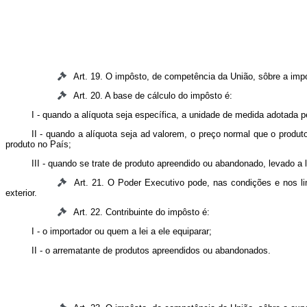
Art. 19. O impôsto, de competência da União, sôbre a impo
Art. 20. A base de cálculo do impôsto é:
I - quando a alíquota seja específica, a unidade de medida adotada pela
II - quando a alíquota seja ad valorem, o preço normal que o produt
produto no País;
III - quando se trate de produto apreendido ou abandonado, levado a 
Art. 21. O Poder Executivo pode, nas condições e nos lim
exterior.
Art. 22. Contribuinte do impôsto é:
I - o importador ou quem a lei a ele equiparar;
II - o arrematante de produtos apreendidos ou abandonados.