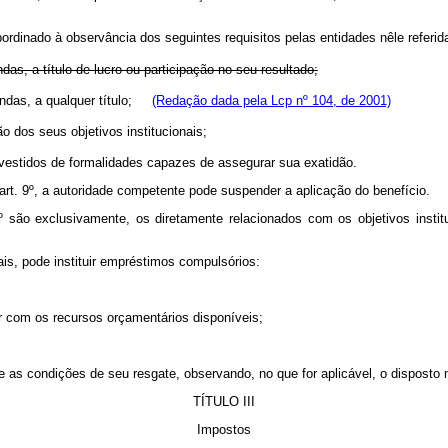
ubordinado à observância dos seguintes requisitos pelas entidades nêle referid
das, a título de lucro ou participação no seu resultado;
das, a qualquer título;
(Redação dada pela Lcp nº 104, de 2001)
o dos seus objetivos institucionais;
evestidos de formalidades capazes de assegurar sua exatidão.
 art. 9º, a autoridade competente pode suspender a aplicação do benefício.
º são exclusivamente, os diretamente relacionados com os objetivos institu
is, pode instituir empréstimos compulsórios:
der com os recursos orçamentários disponíveis;
e as condições de seu resgate, observando, no que for aplicável, o disposto n
TÍTULO III
Impostos