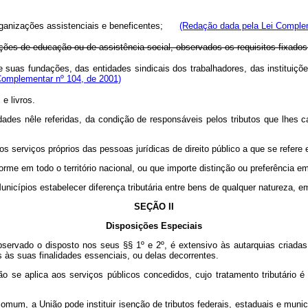
s organizações assistenciais e beneficentes;
(Redação dada pela Lei Complem
tuições de educação ou de assistência social, observados os requisitos fixados
ive suas fundações, das entidades sindicais dos trabalhadores, das instituiç
Complementar nº 104, de 2001)
e livros.
tidades nêle referidas, da condição de responsáveis pelos tributos que lhes c
s serviços próprios das pessoas jurídicas de direito público a que se refere e
iforme em todo o território nacional, ou que importe distinção ou preferência
unicípios estabelecer diferença tributária entre bens de qualquer natureza, 
SEÇÃO II
Disposições Especiais
observado o disposto nos seus §§ 1º e 2º, é extensivo às autarquias criadas
 às suas finalidades essenciais, ou delas decorrentes.
não se aplica aos serviços públicos concedidos, cujo tratamento tributário 
comum, a União pode instituir isenção de tributos federais, estaduais e muni