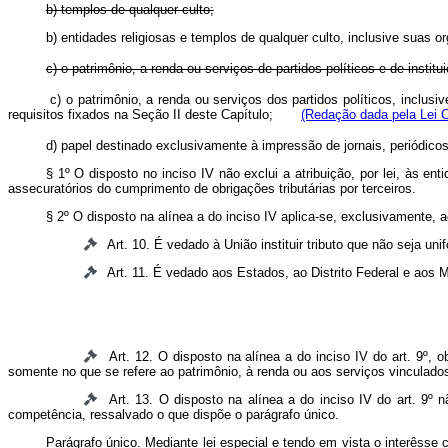
b) templos de qualquer culto;
b) entidades religiosas e templos de qualquer culto, inclusive sua
c) o patrimônio, a renda ou serviços de partidos políticos e de insti
c)
o patrimônio, a renda ou serviços dos partidos políticos, inclus
requisitos fixados na Seção II deste Capítulo;
(Redação dada pela Lei 
d) papel destinado exclusivamente à impressão de jornais, periódicos 
§ 1º O disposto no inciso IV não exclui a atribuição, por lei, às en
assecuratórios do cumprimento de obrigações tributárias por terceiros.
§ 2º O disposto na alínea a do inciso IV aplica-se, exclusivamente, ao
Art. 10. É vedado à União instituir tributo que não seja un
Art. 11. É vedado aos Estados, ao Distrito Federal e aos M
Art. 12. O disposto na alínea a do inciso IV do art. 9º, 
somente no que se refere ao patrimônio, à renda ou aos serviços vinculados
Art. 13. O disposto na alínea a do inciso IV do art. 9º 
competência, ressalvado o que dispõe o parágrafo único.
Parágrafo único. Mediante lei especial e tendo em vista o interêsse 