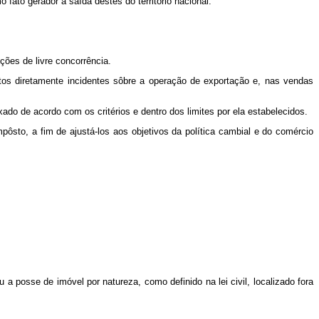
fato gerador a saída dêstes do território nacional.
ções de livre concorrência.
butos diretamente incidentes sôbre a operação de exportação e, nas vendas
ixado de acordo com os critérios e dentro dos limites por ela estabelecidos.
pôsto, a fim de ajustá-los aos objetivos da política cambial e do comércio
u a posse de imóvel por natureza, como definido na lei civil, localizado fora