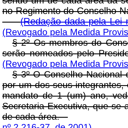
sendo um de cada área da se
no Regimento do Conselho 
(Redação dada pela Lei n
(Revogado pela Medida Provisó
§ 2º Os membros do Conse
serão nomeados pelo Presi
(Revogado pela Medida Provisó
§ 3º O Conselho Nacional d
por um dos seus integrantes, 
mandato de 1 (um) ano, ved
Secretaria-Executiva, que se a
de cada área.
nº 2.216-37, de 2001).