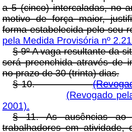
a 5 (cinco) intercaladas, no 
motivo de força maior, justi
forma estabelecida pelo seu 
pela Medida Provisória nº 2.21
§ 9º A vaga resultante da si
será preenchida através de i
no prazo de 30 (trinta) dias.
§ 10
.
(Revogad
(Revogado pela
2001).
§ 11. As ausências ao t
trabalhadores em atividade, 