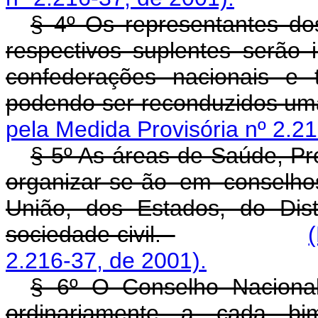
§ 4º Os representantes do
respectivos suplentes serão i
confederações nacionais e 
podendo ser reconduzidos u
pela Medida Provisória nº 2.21
§ 5º As áreas de Saúde, Pre
organizar-se-ão em conselho
União, dos Estados, do Dist
sociedade civil.
2.216-37, de 2001).
§ 6º O Conselho Nacional
ordinariamente a cada bi