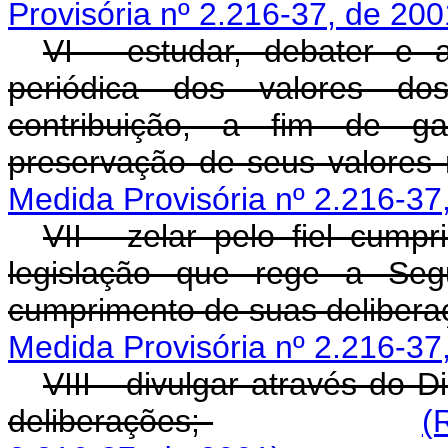
Provisória nº 2.216-37, de 200
VI - estudar, debater e 
periódica dos valores dos
contribuição, a fim de ga
preservação de seus valore
Medida Provisória nº 2.216-37
VII - zelar pelo fiel cump
legislação que rege a Seg
cumprimento de suas deliber
Medida Provisória nº 2.216-37
VIII - divulgar através do D
deliberações;
(