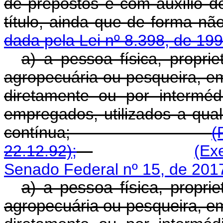
de prepostos e com auxílio d
título, ainda que de 
dada pela Lei nº 8.398, de 199
a) a pessoa física, proprie
agropecuária ou pesqueira, e
diretamente ou por intermé
empregados, utilizados a qual
contínua;
(
22.12.92);
(Ex
Senado Federal nº 15, de 201
a) a pessoa física, proprie
agropecuária ou pesqueira, e