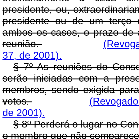
presidente, ou, extraordinar
presidente ou de um terço
ambos os casos, o prazo de a
reunião.
(Revoga
37, de 2001).
§ 7º As reuniões do Conse
serão iniciadas com a pres
membros, sendo exigida para
votos.
(Revogado 
de 2001).
§ 8º Perderá o lugar no Con
o membro que não comparecer 