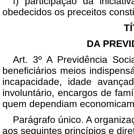
f) participação da iniciat
obedecidos os preceitos consti
TÍ
DA PREVI
Art. 3º A Previdência Soc
beneficiários meios indispen
incapacidade, idade avança
involuntário, encargos de fam
quem dependiam economicam
Parágrafo único. A organiza
aos seguintes princípios e dire