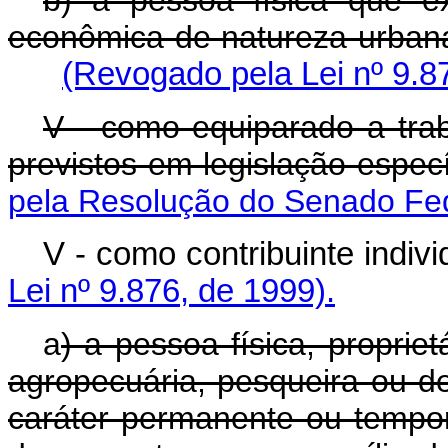
b) a pessoa física que ex
econômica de natureza urbana
(Revogado pela Lei nº 9.8
V - como equiparado a tra
previstos em legislação especí
pela Resolução do Senado Fed
V - como contribuinte
Lei nº 9.876, de 1999).
a
) a pessoa física, proprie
agropecuária, pesqueira ou de
caráter permanente ou tempor