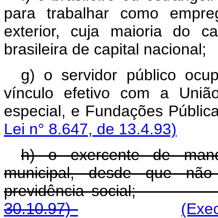
para trabalhar como empre
exterior, cuja maioria do c
brasileira de capital nacional;
g) o servidor público oc
vínculo efetivo com a União
especial, e Fundações 
Lei n° 8.647, de 13.4.93)
h) o exercente de manda
municipal, desde que não
previdência soci
30.10.97)
(Exe