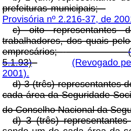
prefeituras municipais;
Provisória nº 2.216-37, de 200
c) oito representantes 
trabalhadores, dos quais pel
empresários;
5.1.93)
(Revogado pel
2001).
d) 3 (três) representantes 
cada área da Seguridade Soci
do Conselho Nacional da Segu
d) 3 (três) representante