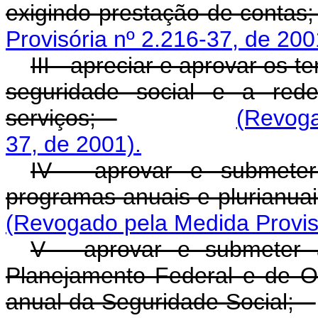
exigindo prestação de conta
Provisória nº 2.216-37, de 200
III - apreciar e aprovar os 
seguridade social e a red
serviços;
(Revoga
37, de 2001).
IV - aprovar e submeter
programas anuais e plurianua
(Revogado pela Medida Provisó
V - aprovar e submeter 
Planejamento Federal e de O
anual da Seguridade Social;