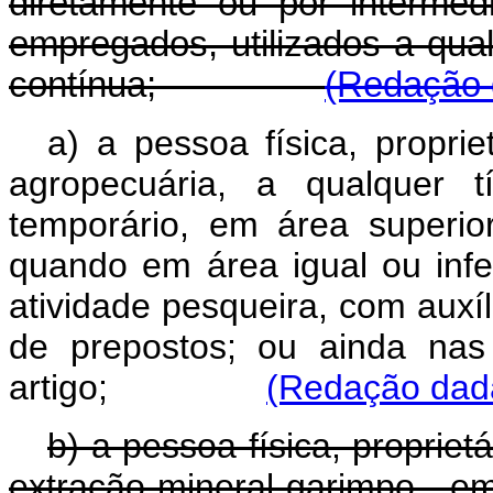
diretamente ou por intermé
empregados, utilizados a qual
contínua;
(Redação d
a) a pessoa física, proprie
agropecuária, a qualquer t
temporário, em área superior
quando em área igual ou infer
atividade pesqueira, com auxí
de prepostos; ou ainda nas
artigo;
(Redação dada
b) a pessoa física, propriet
extração mineral garimpo , e