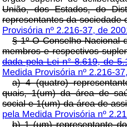
União, dos Estados, do Dist
representantes da sociedade ci
Provisória nº 2.216-37, de 200
§ 1º O Conselho Nacional d
membros e respectivos suple
dada pela Lei n° 8.619, de 5.
Medida Provisória nº 2.216-37
a) 4 (quatro) representan
quais, 1(um) da área de sa
social e 1(um) da área de assi
pela Medida Provisória nº 2.21
b) 1 (um) representante d