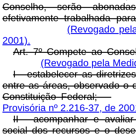
Conselho, serão abonada
efetivamente trabalhada par
(Revogado pela
2001).
Art. 7º Compete ao Consel
(Revogado pela Medid
I - estabelecer as diretrize
entre as áreas, observado o d
Constituição Federal;
Provisória nº 2.216-37, de 200
II - acompanhar e avaliar
social dos recursos e o des