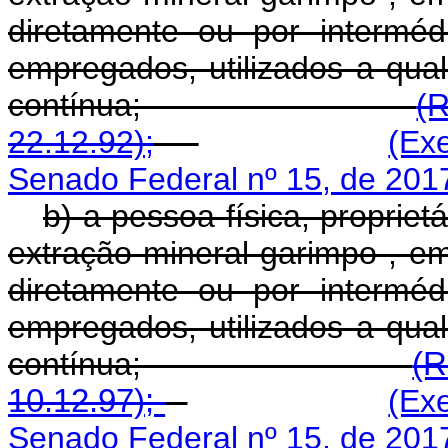
diretamente ou por intermé
empregados, utilizados a qual
contínua;
(
22.12.92);
(Ex
Senado Federal nº 15, de 201
b) a pessoa física, propriet
extração mineral garimpo , e
diretamente ou por intermé
empregados, utilizados a qual
contínua;
(R
10.12.97);
(Ex
Senado Federal nº 15, de 201