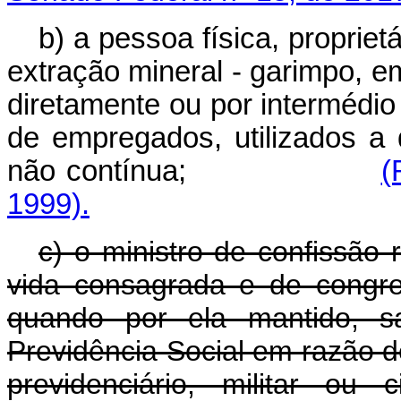
b) a pessoa física, propriet
extração mineral - garimpo, e
diretamente ou por intermédio
de empregados, utilizados a 
não contínua;
(
1999).
c) o ministro de confissão 
vida consagrada e de congre
quando por ela mantido, sa
Previdência Social em razão de
previdenciário, militar ou