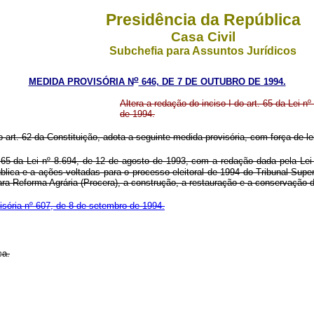
Presidência da República
Casa Civil
Subchefia para Assuntos Jurídicos
o
MEDIDA PROVISÓRIA N
646, DE 7 DE OUTUBRO DE 1994.
Altera a redação do inciso I do art. 65 da Lei n
de 1994.
o art. 62 da Constituição, adota a seguinte medida provisória, com força de le
. 65 da Lei nº 8.694, de 12 de agosto de 1993, com a redação dada pela Lei
ca e a ações voltadas para o processo eleitoral de 1994 do Tribunal Super
ra Reforma Agrária (Procera), a construção, a restauração e a conservação d
sória nº 607, de 8 de setembro de 1994.
ca.