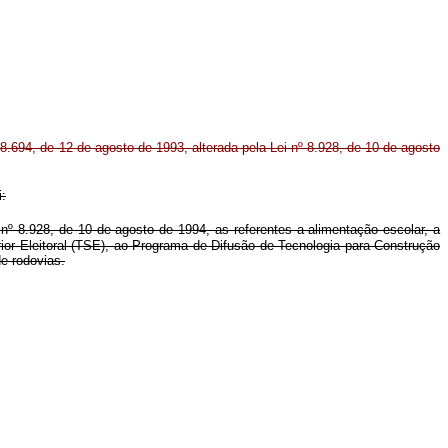
º 8.694, de 12 de agosto de 1993, alterada pela Lei nº 8.928, de 10 de agosto
i:
 nº 8.928, de 10 de agosto de 1994, as referentes a alimentação escolar, a
ior Eleitoral (TSE), ao Programa de Difusão de Tecnologia para Construção
e rodovias.