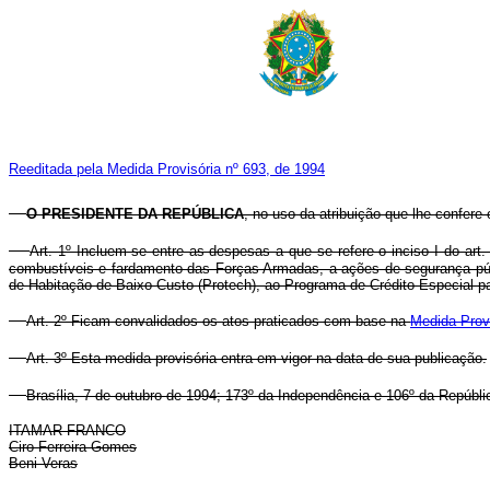
Reeditada pela Medida Provisória nº 693, de 1994
O PRESIDENTE DA REPÚBLICA
, no uso da atribuição que lhe confere 
Art. 1º Incluem-se entre as despesas a que se refere o inciso I do art
combustíveis e fardamento das Forças Armadas, a ações de segurança públi
de Habitação de Baixo Custo (Protech), ao Programa de Crédito Especial pa
Art. 2º Ficam convalidados os atos praticados com base na
Medida Provi
Art. 3º Esta medida provisória entra em vigor na data de sua publicação.
Brasília, 7 de outubro de 1994; 173º da Independência e 106º da Repúbli
ITAMAR FRANCO
Ciro Ferreira Gomes
Beni Veras