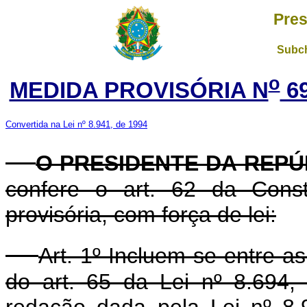
Pres
Subch
o
MEDIDA PROVISÓRIA N
69
Convertida na Lei nº 8.941, de 1994
O PRESIDENTE DA REPÚ
confere o art. 62 da Const
provisória, com força de lei:
Art. 1º Incluem-se entre a
do art. 65 da Lei nº 8.694
redação dada pela Lei nº 8