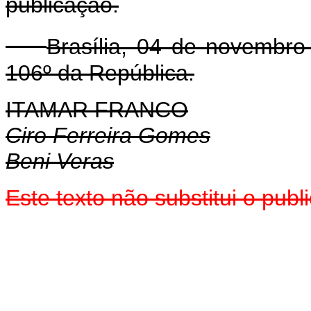
publicação.
Brasília, 04 de novembr
106º da República.
ITAMAR FRANCO
Ciro Ferreira Gomes
Beni Veras
Este texto não substitui o pub