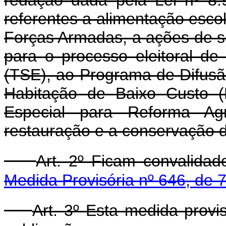
referentes a alimentação esco
Forças Armadas, a ações de s
para o processo eleitoral de 
(TSE), ao Programa de Difusã
Habitação de Baixo Custo (
Especial para Reforma Agr
restauração e a conservação d
Art. 2º Ficam convalida
Medida Provisória nº 646, de 
Art. 3º Esta medida provi