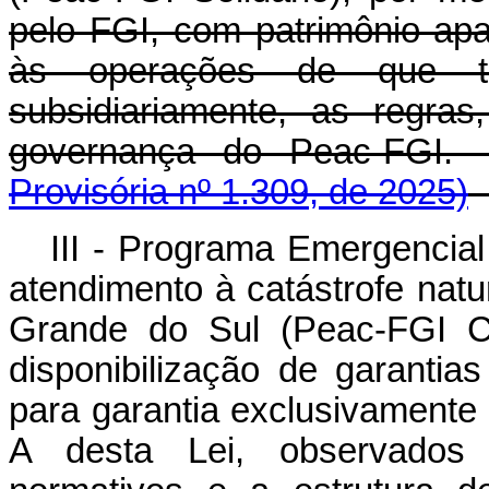
pelo FGI, com patrimônio apa
às operações de que tr
subsidiariamente, as regra
governança do Peac-
Provisória nº 1.309, de 2025)
III - Programa Emergencial
atendimento à catástrofe nat
Grande do Sul (Peac-FGI Cr
disponibilização de garantia
para garantia exclusivamente 
A desta Lei, observados 