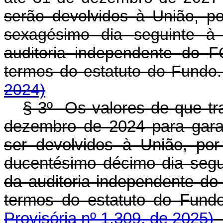
serão devolvidos à União, p
sexagésimo dia seguinte à
auditoria independente do 
termos do estatuto do Fu
2024)
§ 3º Os valores de que tr
dezembro de 2024 para gara
ser devolvidos à União, po
ducentésimo décimo dia segu
da auditoria independente do
termos do estatuto do F
Provisória nº 1.309, de 2025)