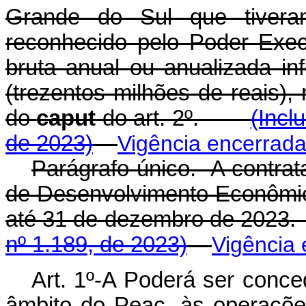
Grande do Sul que tivera
reconhecido pelo Poder Exec
bruta anual ou anualizada in
(trezentos milhões de reais), 
do
caput
do art. 2º.
(Incl
de 2023)
Vigência encerrad
Parágrafo único. A contrat
de Desenvolvimento Econômic
até 31 de dezembro de 2
nº 1.189, de 2023)
Vigência
Art. 1º-A Poderá ser conce
âmbito do Peac, às operaçõe