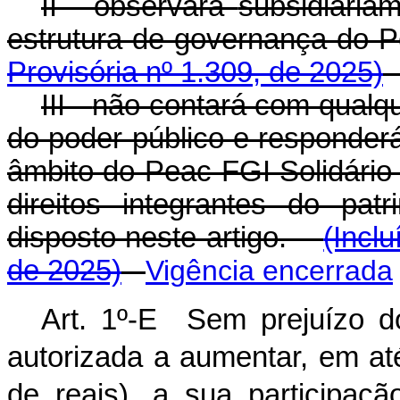
II - observará
subsidiaria
estrutura de governança do 
Provisória nº 1.309, de 2025)
III -
não contará com qualque
do poder público e responder
âmbito do Peac-FGI Solidário 
direitos integrantes do pa
disposto neste artigo.
(Incl
de 2025)
Vigência encerrada
Art. 1º-E Sem prejuízo do
autorizada a aumentar, em at
de reais), a sua participaç