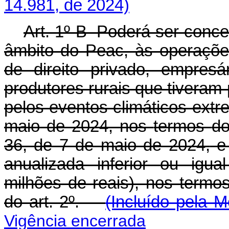
14.981, de 2024)
Art. 1º-B Poderá ser conce
âmbito do Peac, às operaçõe
de direito privado, empresá
produtores rurais que tiveram
pelos eventos climáticos extr
maio de 2024, nos
termos
do
36, de 7 de maio de 2024,
e 
anualizada inferior ou igu
milhões de reais), nos termo
do art. 2º.
(Incluído pela M
Vigência encerrada