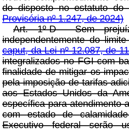
do disposto no estatut
Provisória nº 1.247, de 2024)
Art. 1º-D Sem prejuí
independentemente do limite
caput, da Lei nº 12.087, de 
integralizados no FGI com ba
finalidade de mitigar os imp
pela imposição de tarifas adic
aos Estados Unidos da Amé
específica para atendimento 
com estado de calamidade 
Executivo federal serão u