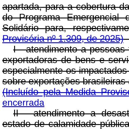
apartada, para a cobertura d
do Programa Emergencial 
Solidário para, respec
Provisória nº 1.309, de 2025)
I - atendimento a pessoas f
exportadoras de bens e serv
especialmente os impactados p
sobre exportações brasileira
(Incluído pela Medida Provis
encerrada
II - atendimento a desas
estado de calamidade públic