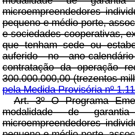
modalidade de garanti
microempreendedores indivi
pequeno e médio porte, associ
e sociedades cooperativas, e
que tenham sede ou estabe
auferido no ano-calendári
contratação da operação rec
300.000.000,00 (trezentos 
pela Medida Provisória nº 1.1
Art. 3º O Programa Emer
modalidade de garanti
microempreendedores indivi
pequeno e médio porte, associ