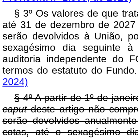
§ 3º Os valores de que tra
até 31 de dezembro de 2027 
serão devolvidos à União, p
sexagésimo dia seguinte à
auditoria independente do 
termos do estatuto do Fu
2024)
§ 4º A partir de 1º de janei
caput
deste artigo não compr
serão devolvidos anualment
cotas, até o sexagésimo di