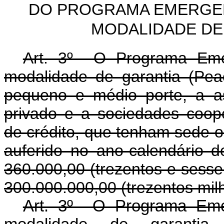
DO PROGRAMA EMERGEN
MODALIDADE DE 
Art. 3º O Programa Emer
modalidade de garantia (Pe
pequeno e médio porte, a as
privado e a sociedades coop
de crédito, que tenham sede 
auferido no ano-calendário d
360.000,00 (trezentos e sessent
300.000.000,00 (trezentos milh
Art. 3º O Programa Emer