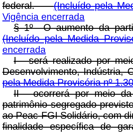
federal.
(Incluído pela Me
Vigência encerrada
§ 1º O aumento da parti
(Incluído pela Medida Provis
encerrada
I - será realizado por me
Desenvolvimento, Indústria
pela Medida Provisória nº 1.3
II - ocorrerá por meio da
patrimônio segregado previsto n
ao Peac-FGI Solidário, com di
finalidade específica de g