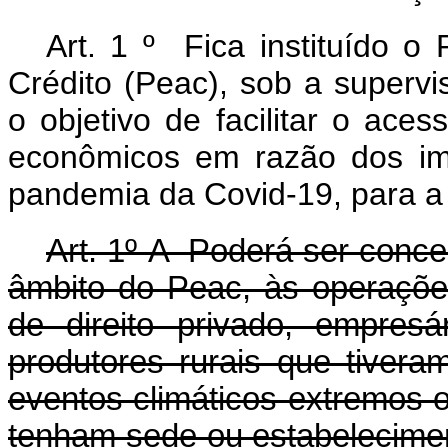
Art. 1 º Fica instituído 
Crédito (Peac), sob a superv
o objetivo de facilitar o ace
econômicos em razão dos im
pandemia da Covid-19, para a
Art. 1º-A Poderá ser conce
âmbito do Peac, às operaçõe
de direito privado, empresá
produtores rurais que tivera
eventos climáticos extremos 
tenham sede ou estabelecime