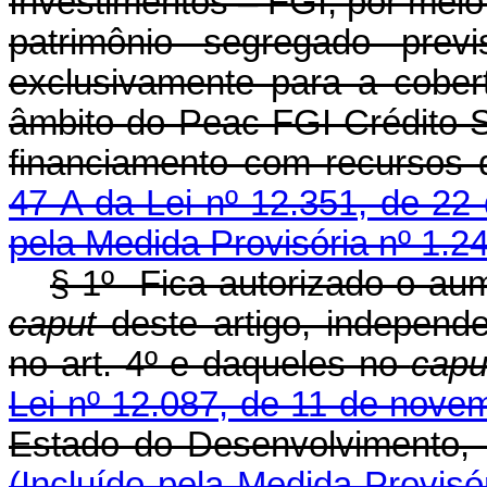
Investimentos – FGI, por meio
patrimônio segregado previ
exclusivamente para a cober
âmbito do Peac-FGI Crédito S
financiamento com recursos 
47-A da Lei nº 12.351, de 22
pela Medida Provisória nº 1.2
§ 1º Fica autorizado o aum
caput
deste artigo, independe
no art. 4º e daqueles no
cap
Lei nº 12.087, de 11 de nove
Estado do Desenvolvimento,
(Incluído pela Medida Provisó