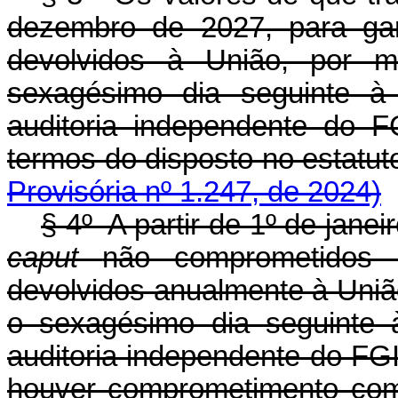
dezembro de 2027, para gar
devolvidos à União, por m
sexagésimo dia seguinte à
auditoria independente do 
termos do disposto no esta
Provisória nº 1.247, de 2024)
§ 4º A partir de 1º de janei
caput
não comprometidos 
devolvidos anualmente à União
o sexagésimo dia seguinte 
auditoria independente do FGI
houver comprometimento com