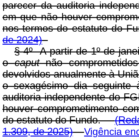
parecer da auditoria indepen
em que não houver comprome
nos termos do estatuto do
de 2024)
§ 4º A partir de 1º de jane
o
caput
não comprometidos 
devolvidos anualmente à União
o sexagésimo dia seguinte 
auditoria independente do FG
houver comprometimento com
do estatuto do Fundo.
(Reda
1.309, de 2025)
Vigência en