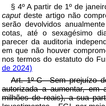
§ 4º A partir de 1º de janei
caput
deste artigo não compr
serão devolvidos anualment
cotas, até o sexagésimo di
parecer da auditoria indepen
em que não houver comprome
nos termos do estatuto do
de 2024)
Art. 1º-C Sem prejuízo do
autorizada a aumentar, em 
milhões de reais), a sua par