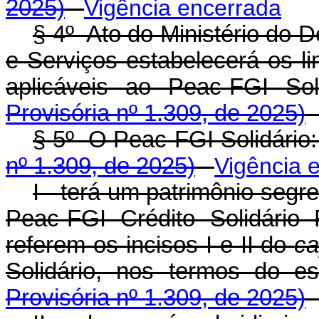
2025)
Vigência encerrada
§ 4º Ato do Ministério do 
e Serviços estabelecerá os li
aplicáveis ao Peac-FGI 
Provisória nº 1.309, de 2025)
§ 5º O Peac-FGI Solidá
nº 1.309, de 2025)
Vigência 
I - terá um patrimônio segr
Peac-FGI Crédito Solidári
referem os incisos I e II do
ca
Solidário, nos termos d
Provisória nº 1.309, de 2025)