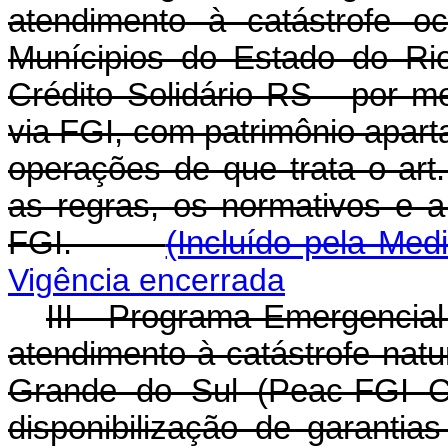
atendimento à catástrofe 
Munícipios do Estado do Ri
Crédito Solidário RS - por me
via FGI, com patrimônio apart
operações de que trata o art
as regras, os normativos e 
FGI.
(Incluído pela Med
Vigência encerrada
III - Programa Emergencial
atendimento à catástrofe nat
Grande do Sul (Peac-FGI Cr
disponibilização de garantia