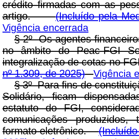
crédito firmadas com as pess
artigo.
(Incluído pela Me
Vigência encerrada
§ 2º Os agentes financeiro
no âmbito do Peac-FGI Sol
integralização de cotas no 
nº 1.309, de 2025)
Vigência 
§ 3º Para fins de constitu
Solidário, ficam dispensad
estatuto do FGI, consider
comunicações produzidos, 
formato eletrônico.
(Incluíd