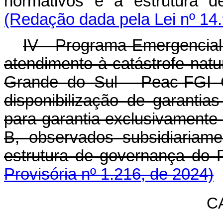
normativos e a estrutur
(Redação dada pela Lei nº 14
IV - Programa Emergencial 
atendimento à catástrofe nat
Grande do Sul - Peac-FGI C
disponibilização de garantia
para garantia exclusivamente 
B, observados subsidiariam
estrutura de governança 
Provisória nº 1.216, de 2024)
C