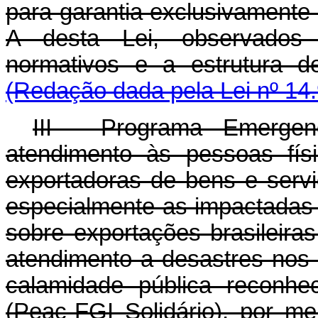
para garantia exclusivamente 
A desta Lei, observados 
normativos e a estrutur
(Redação dada pela Lei nº 14
III - Programa Emergen
atendimento às pessoas físi
exportadoras de bens e serv
especialmente as impactadas p
sobre exportações brasileir
atendimento a desastres nos
calamidade pública reconhe
(Peac-FGI Solidário), por me