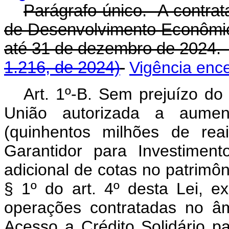
Parágrafo único. A contrat
de Desenvolvimento Econômic
até 31 de dezembro de 202
1.216, de 2024)
Vigência enc
Art. 1º-B. Sem prejuízo do 
União autorizada a aumen
(quinhentos milhões de rea
Garantidor para Investimen
adicional de cotas no patrimôn
§ 1º do art. 4º desta Lei, e
operações contratadas no â
Acesso a Crédito Solidário pa