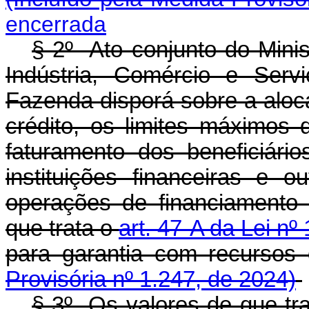
encerrada
§ 2º Ato conjunto do Mini
Indústria, Comércio e Serv
Fazenda disporá sobre a aloc
crédito, os limites máximos 
faturamento dos beneficiário
instituições financeiras e ou
operações de financiamento
que trata o
art. 47-A da Lei n
para garantia com recur
Provisória nº 1.247, de 2024)
§ 3º Os valores de que tr