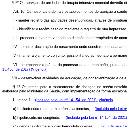
§ 2º Os serviços de unidades de terapia intensiva neonatal deverão 
Art. 10. Os hospitais e demais estabelecimentos de atenção à saúde 
I - manter registro das atividades desenvolvidas, através de prontuár
II - identificar o recém-nascido mediante o registro de sua impressã
III - proceder a exames visando ao diagnóstico e terapêutica de an
IV - fornecer declaração de nascimento onde constem necessariamen
V - manter alojamento conjunto, possibilitando ao neonato a permanê
VI - acompanhar a prática do processo de amamentação, prestando o
13.436, de 2017)
(Vigência)
VII – desenvolver atividades de educação, de conscientização e de e
§ 1º Os testes para o rastreamento de doenças no recém-nascido
elaborada pelo Ministério da Saúde, com implementação de forma escalon
I – etapa 1:
(Incluído pela Lei nº 14.154, de 2021)
Vigência
a) fenilcetonúria e outras hiperfenilalaninemias;
(Incluída pela Lei 
b) hipotireoidismo congênito;
(Incluída pela Lei nº 14.154, de 2021
c) doença falciforme e outras hemoglobinopatias;
(Incluída pela L