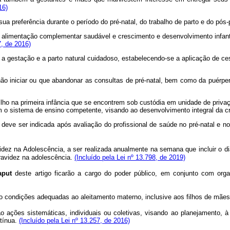
16)
sua preferência durante o período do pré-natal, do trabalho de parto e do pós-
, alimentação complementar saudável e crescimento e desenvolvimento infant
7, de 2016)
a gestação e a parto natural cuidadoso, estabelecendo-se a aplicação de ce
 não iniciar ou que abandonar as consultas de pré-natal, bem como da puérp
ilho na primeira infância que se encontrem sob custódia em unidade de priva
m o sistema de ensino competente, visando ao desenvolvimento integral da cr
pera deve ser indicada após avaliação do profissional de saúde no pré-nata
dez na Adolescência, a ser realizada anualmente na semana que incluir o di
gravidez na adolescência.
(Incluído pela Lei nº 13.798, de 2019)
aput
deste artigo ficarão a cargo do poder público, em conjunto com organ
rão condições adequadas ao aleitamento materno, inclusive aos filhos de mães
ão ações sistemáticas, individuais ou coletivas, visando ao planejamento,
tínua.
(Incluído pela Lei nº 13.257, de 2016)