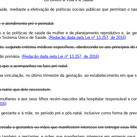
à saúde, mediante a efetivação de políticas sociais públicas que permitam o
o atendimento pré e perinatal.
e às políticas de saúde da mulher e de planejamento reprodutivo e, às ge
o do Sistema Único de Saúde.
(Redação dada pela Lei nº 13.257, de 2016)
to, segundo critérios médicos específicos, obedecendo-se aos princípios de 
ção primária.
(Redação dada pela Lei nº 13.257, de 2016)
o que a acompanhou na fase pré-natal.
ua vinculação, no último trimestre da gestação, ao estabelecimento em que se
à nutriz que dele necessitem.
 mulheres e aos seus filhos recém-nascidos alta hospitalar responsável e co
016)
à gestante e à mãe, no período pré e pós-natal, inclusive como forma de pre
restada a gestantes ou mães que manifestem interesse em entregar seus fil
ada também a gestantes e mães que manifestem interesse em entregar seu