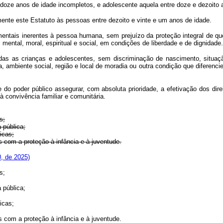
é doze anos de idade incompletos, e adolescente aquela entre doze e dezoito 
ente este Estatuto às pessoas entre dezoito e vinte e um anos de idade.
entais inerentes à pessoa humana, sem prejuízo da proteção integral de que 
, mental, moral, espiritual e social, em condições de liberdade e de dignidade.
s as crianças e adolescentes, sem discriminação de nascimento, situação fa
 ambiente social, região e local de moradia ou outra condição que diferenc
 do poder público assegurar, com absoluta prioridade, a efetivação dos dire
e à convivência familiar e comunitária.
s;
 pública;
icas;
s com a proteção à infância e à juventude.
0, de 2025)
s;
 pública;
icas;
s com a proteção à infância e à juventude.