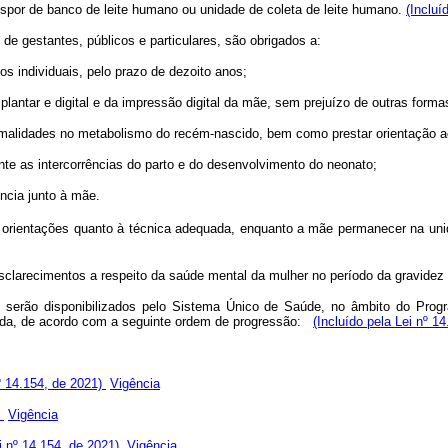
dispor de banco de leite humano ou unidade de coleta de leite humano.
(Incluí
de gestantes, públicos e particulares, são obrigados a:
ios individuais, pelo prazo de dezoito anos;
o plantar e digital e da impressão digital da mãe, sem prejuízo de outras for
ormalidades no metabolismo do recém-nascido, bem como prestar orientação a
te as intercorrências do parto e do desenvolvimento do neonato;
ncia junto à mãe.
rientações quanto à técnica adequada, enquanto a mãe permanecer na unidad
sclarecimentos a respeito da saúde mental da mulher no período da gravidez 
 serão disponibilizados pelo Sistema Único de Saúde, no âmbito do Pro
ada, de acordo com a seguinte ordem de progressão:
(Incluído pela Lei nº 1
nº 14.154, de 2021)
Vigência
)
Vigência
ei nº 14.154, de 2021)
Vigência