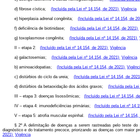
d) fibrose cística;
(Incluída pela Lei nº 14.154, de 2021)
Vigência
e) hiperplasia adrenal congênita;
(Incluída pela Lei nº 14.154, de 2
f) deficiência de biotinidase;
(Incluída pela Lei nº 14.154, de 2021)
g) toxoplasmose congênita;
(Incluída pela Lei nº 14.154, de 2021)
II – etapa 2:
(Incluído pela Lei nº 14.154, de 2021)
Vigência
a) galactosemias;
(Incluída pela Lei nº 14.154, de 2021)
Vigência
b) aminoacidopatias;
(Incluída pela Lei nº 14.154, de 2021)
Vigênc
c) distúrbios do ciclo da ureia;
(Incluída pela Lei nº 14.154, de 202
d) distúrbios da betaoxidação dos ácidos graxos;
(Incluída pela Le
III – etapa 3: doenças lisossômicas;
(Incluído pela Lei nº 14.154, 
IV – etapa 4: imunodeficiências primárias;
(Incluído pela Lei nº 14.
V – etapa 5: atrofia muscular espinhal.
(Incluído pela Lei nº 14.154
§ 2º A delimitação de doenças a serem rastreadas pelo teste do 
diagnóstico e do tratamento precoce, priorizando as doenças com maior 
2021)
Vigência