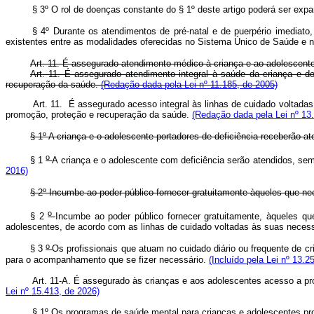
§ 3º O rol de doenças constante do § 1º deste artigo poderá ser exp
§ 4º Durante os atendimentos de pré-natal e de puerpério imediato
existentes entre as modalidades oferecidas no Sistema Único de Saúde e n
Art. 11. É assegurado atendimento médico à criança e ao adolescente
Art. 11. É assegurado atendimento integral à saúde da criança e d
recuperação da saúde.
(Redação dada pela Lei nº 11.185, de 2005)
Art. 11. É assegurado acesso integral às linhas de cuidado voltada
promoção, proteção e recuperação da saúde.
(Redação dada pela Lei nº 13
§ 1º A criança e o adolescente portadores de deficiência receberão a
o
§ 1
A criança e o adolescente com deficiência serão atendidos, se
2016)
§ 2º Incumbe ao poder público fornecer gratuitamente àqueles que nec
o
§ 2
Incumbe ao poder público fornecer gratuitamente, àqueles que
adolescentes, de acordo com as linhas de cuidado voltadas às suas neces
o
§ 3
Os profissionais que atuam no cuidado diário ou frequente de c
para o acompanhamento que se fizer necessário.
(Incluído pela Lei nº 13.2
Art. 11-A. É assegurado às crianças e aos adolescentes acesso a 
Lei nº 15.413, de 2026)
§ 1º Os programas de saúde mental para crianças e adolescentes pro