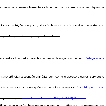
 nascimento e o desenvolvimento sadio e harmonioso, em condições dignas de
stantes, nutrição adequada, atenção humanizada à gravidez, ao parto e ao
regionalização e hierarquização do Sistema.
rá realizado o parto, garantido o direito de opção da mulher.
(Redação dada
ntrarreferência na atenção primária, bem como o acesso a outros serviços e
venir ou minorar as consequências do estado puerperal.
(Incluído pela Lei nº
hos para adoção.
(Incluído pela Lei nº 12.010, de 2009)
Vigência
s filhos para adoção, bem como a gestantes e mães que se encontrem em