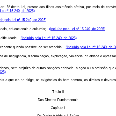
 art. 3º desta Lei, prestar aos filhos assistência afetiva, por meio de con
 Lei nº 15.240, de 2025)
ído pela Lei nº 15.240, de 2025)
nais, educacionais e culturais;
(Incluído pela Lei nº 15.240, de 2025)
dificuldade;
(Incluído pela Lei nº 15.240, de 2025)
lescente quando possível de ser atendida.
(Incluído pela Lei nº 15.240, de 2
a de negligência, discriminação, exploração, violência, crueldade e opressã
de danos, sem prejuízo de outras sanções cabíveis, a ação ou a omissão que o
025)
iais a que ela se dirige, as exigências do bem comum, os direitos e deveres
Título II
Dos Direitos Fundamentais
Capítulo I
Do Direito à Vida e à Saúde