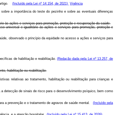
e artigo.
(Incluído pela Lei nº 14.154, de 2021)
Vigência
 sobre a importância do teste do pezinho e sobre as eventuais diferenças
ário às ações e serviços para promoção, proteção e recuperação da saúde.
so universal e igualitário às ações e serviços para promoção, proteção e
Saúde, observado o princípio da equidade no acesso a ações e serviços para
íficas de habilitação e reabilitação.
(Redação dada pela Lei nº 13.257, de
o, habilitação ou reabilitação.
ivas relativas ao tratamento, habilitação ou reabilitação para crianças e
ra a detecção de sinais de risco para o desenvolvimento psíquico, bem como
ara a prevenção e o tratamento de agravos de saúde mental.
(Incluído pela
ência, e a atenção hospitalar.
(Incluído pela Lei nº 15.413, de 2026)