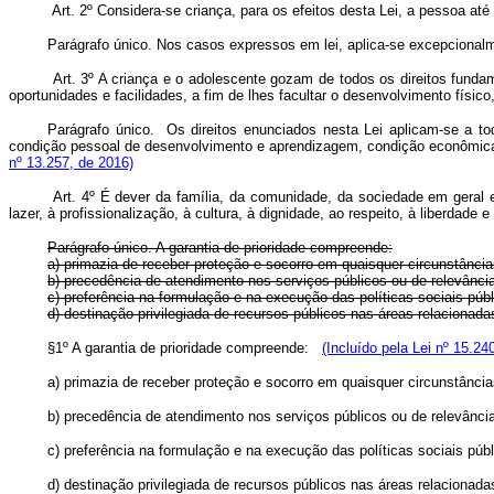
Art. 2º Considera-se criança, para os efeitos desta Lei, a pessoa at
Parágrafo único. Nos casos expressos em lei, aplica-se excepcionalm
Art. 3º A criança e o adolescente gozam de todos os direitos fundam
oportunidades e facilidades, a fim de lhes facultar o desenvolvimento físico
Parágrafo único. Os direitos enunciados nesta Lei aplicam-se a toda
condição pessoal de desenvolvimento e aprendizagem, condição econômica,
nº 13.257, de 2016)
Art. 4º É dever da família, da comunidade, da sociedade em geral e
lazer, à profissionalização, à cultura, à dignidade, ao respeito, à liberdade 
Parágrafo único. A garantia de prioridade compreende:
a) primazia de receber proteção e socorro em quaisquer circunstância
b) precedência de atendimento nos serviços públicos ou de relevância
c) preferência na formulação e na execução das políticas sociais públ
d) destinação privilegiada de recursos públicos nas áreas relacionada
§1º A garantia de prioridade compreende:
(Incluído pela Lei nº 15.24
a) primazia de receber proteção e socorro em quaisquer circunstância
b) precedência de atendimento nos serviços públicos ou de relevância
c) preferência na formulação e na execução das políticas sociais públ
d) destinação privilegiada de recursos públicos nas áreas relacionada