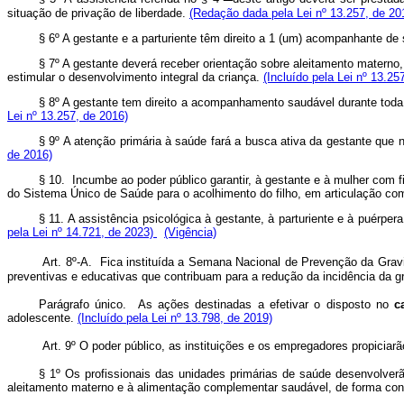
situação de privação de liberdade.
(Redação dada pela Lei nº 13.257, de 20
§ 6º A gestante e a parturiente têm direito a 1 (um) acompanhante de 
§ 7º A gestante deverá receber orientação sobre aleitamento materno
estimular o desenvolvimento integral da criança.
(Incluído pela Lei nº 13.25
§ 8º A gestante tem direito a acompanhamento saudável durante toda 
Lei nº 13.257, de 2016)
§ 9º A atenção primária à saúde fará a busca ativa da gestante que
de 2016)
§ 10. Incumbe ao poder público garantir, à gestante e à mulher com f
do Sistema Único de Saúde para o acolhimento do filho, em articulação co
§ 11. A assistência psicológica à gestante, à parturiente e à puér
pela Lei nº 14.721, de 2023)
(Vigência)
Art. 8º-A. Fica instituída a Semana Nacional de Prevenção da Gravi
preventivas e educativas que contribuam para a redução da incidência da 
Parágrafo único. As ações destinadas a efetivar o disposto no
c
adolescente.
(Incluído pela Lei nº 13.798, de 2019)
Art. 9º O poder público, as instituições e os empregadores propicia
§ 1º Os profissionais das unidades primárias de saúde desenvolver
aleitamento materno e à alimentação complementar saudável, de forma con