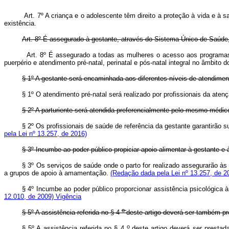
Art. 7º A criança e o adolescente têm direito a proteção à vida e 
existência.
Art. 8º É assegurado à gestante, através do Sistema Único de Saúde, 
Art. 8º É assegurado a todas as mulheres o acesso aos programas 
puerpério e atendimento pré-natal, perinatal e pós-natal integral no âmbit
§ 1º A gestante será encaminhada aos diferentes níveis de atendimen
§ 1º O atendimento pré-natal será realizado por profissionais da aten
§ 2º A parturiente será atendida preferencialmente pelo mesmo médic
§ 2º Os profissionais de saúde de referência da gestante garantirão s
pela Lei nº 13.257, de 2016)
§ 3º Incumbe ao poder público propiciar apoio alimentar à gestante e 
§ 3º Os serviços de saúde onde o parto for realizado assegurarão às
a grupos de apoio à amamentação.
(Redação dada pela Lei nº 13.257, de 2
§ 4º Incumbe ao poder público proporcionar assistência psicológica 
12.010, de 2009)
Vigência
o
§ 5º A assistência referida no § 4
deste artigo deverá ser também p
o
§ 5º A assistência referida no § 4
deste artigo deverá ser prest