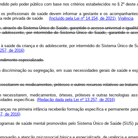
andido pelo poder público com base nos critérios estabelecidos no § 2º dest
, os profissionais de saúde devem informar a gestante e os acompanhantes
a rede privada de saúde.
(Incluído pela Lei nº 14.154, de 2021)
Vigência
, através do Sistema Único de Saúde, garantido o acesso universal e igualit
o adolescente, por intermédio do Sistema Único de Saúde, garantido o aces
s à saúde da criança e do adolescente, por intermédio do Sistema Único de 
.257, de 2016)
tendimento especializado.
m discriminação ou segregação, em suas necessidades gerais de saúde e espec
essitarem os medicamentos, próteses e outros recursos relativos ao tratament
 necessitarem, medicamentos, órteses, próteses e outras tecnologias assist
sidades específicas.
(Redação dada pela Lei nº 13.257, de 2016)
rianças na primeira infância receberão formação específica e permanente pa
57, de 2016)
programas de saúde mental promovidos pelo Sistema Único de Saúde (SUS) p
moverão a atenção psicossocial básica e especializada, de urgência e emerg