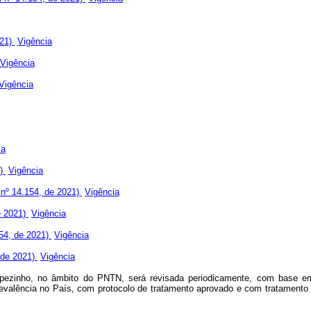
021)
Vigência
Vigência
Vigência
ia
1)
Vigência
i nº 14.154, de 2021)
Vigência
de 2021)
Vigência
154, de 2021)
Vigência
, de 2021)
Vigência
pezinho, no âmbito do PNTN, será revisada periodicamente, com base em 
prevalência no País, com protocolo de tratamento aprovado e com tratame